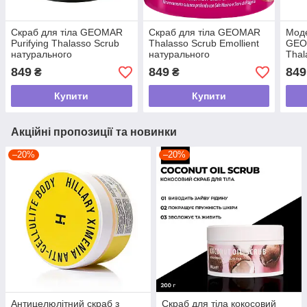
Скраб для тіла GEOMAR
Скраб для тіла GEOMAR
Мод
Purifying Thalasso Scrub
Thalasso Scrub Emollient
GEO
натурального
натурального
Thal
походження, 600 г
походження, 600 мл
Orig
849
849
849
₴
₴
похо
Купити
Купити
Акційні пропозиції та новинки
–20%
–20%
Антицелюлітний скраб з
Скраб для тіла кокосовий