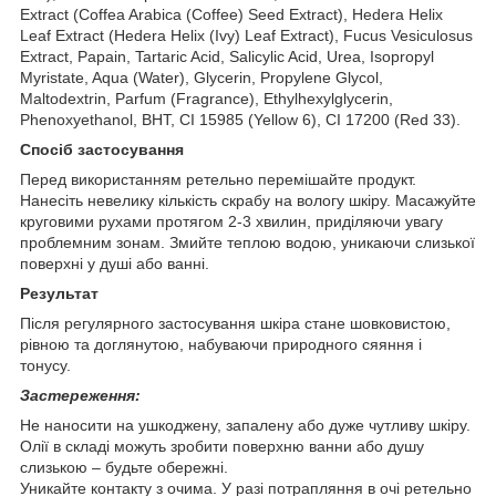
Extract (Coffea Arabica (Coffee) Seed Extract), Hedera Helix
Leaf Extract (Hedera Helix (Ivy) Leaf Extract), Fucus Vesiculosus
Extract, Papain, Tartaric Acid, Salicylic Acid, Urea, Isopropyl
Myristate, Aqua (Water), Glycerin, Propylene Glycol,
Maltodextrin, Parfum (Fragrance), Ethylhexylglycerin,
Phenoxyethanol, BHT, CI 15985 (Yellow 6), CI 17200 (Red 33).
Спосіб застосування
Перед використанням ретельно перемішайте продукт.
Нанесіть невелику кількість скрабу на вологу шкіру. Масажуйте
круговими рухами протягом 2-3 хвилин, приділяючи увагу
проблемним зонам. Змийте теплою водою, уникаючи слизької
поверхні у душі або ванні.
Результат
Після регулярного застосування шкіра стане шовковистою,
рівною та доглянутою, набуваючи природного сяяння і
тонусу.
Застереження:
Не наносити на ушкоджену, запалену або дуже чутливу шкіру.
Олії в складі можуть зробити поверхню ванни або душу
слизькою – будьте обережні.
Уникайте контакту з очима. У разі потрапляння в очі ретельно