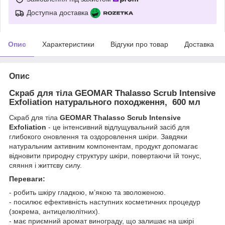
Доступна доставка
Опис
Характеристики
Відгуки про товар
Доставка
Опис
Скраб для тіла GEOMAR Thalasso Scrub Intensive
Exfoliation натурального походження, 600 мл
Скраб для тіла
GEOMAR Thalasso Scrub Intensive
Exfoliation
- це інтенсивний відлущувальний засіб для
глибокого оновлення та оздоровлення шкіри. Завдяки
натуральним активним компонентам, продукт допомагає
відновити природну структуру шкіри, повертаючи їй тонус,
сяяння і життєву силу.
Переваги:
- робить шкіру гладкою, м’якою та зволоженою.
- посилює ефективність наступних косметичних процедур
(зокрема, антицелюлітних).
- має приємний аромат винограду, що залишає на шкірі