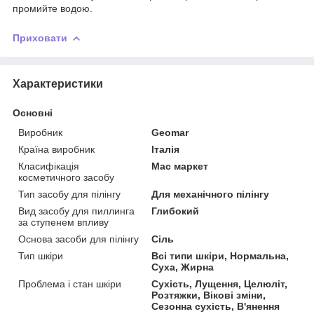
промийте водою.
Приховати
Характеристики
Основні
Виробник
Geomar
Країна виробник
Італія
Класифікація
Мас маркет
косметичного засобу
Тип засобу для пілінгу
Для механічного пілінгу
Вид засобу для пиллинга
Глибокий
за ступенем впливу
Основа засоби для пілінгу
Сіль
Тип шкіри
Всі типи шкіри, Нормальна,
Суха, Жирна
Проблема і стан шкіри
Сухість, Лущення, Целюліт,
Розтяжки, Вікові зміни,
Сезонна сухість, В'янення