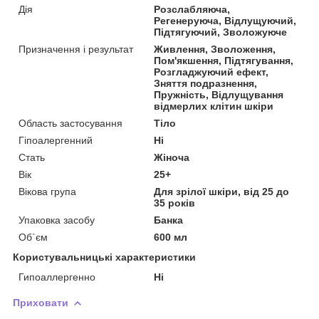
Дія
Розслабляюча,
Регенеруюча, Відлущуючий,
Підтягуючий, Зволожуюче
Призначення і результат
Живлення, Зволоження,
Пом'якшення, Підтягування,
Розгладжуючий ефект,
Зняття подразнення,
Пружність, Відлущування
відмерлих клітин шкіри
Область застосування
Тіло
Гіпоалергенний
Ні
Стать
Жіноча
Вік
25+
Вікова група
Для зрілої шкіри, від 25 до
35 років
Упаковка засобу
Банка
Об`єм
600 мл
Користувальницькі характеристики
Гипоаллергенно
Ні
Приховати