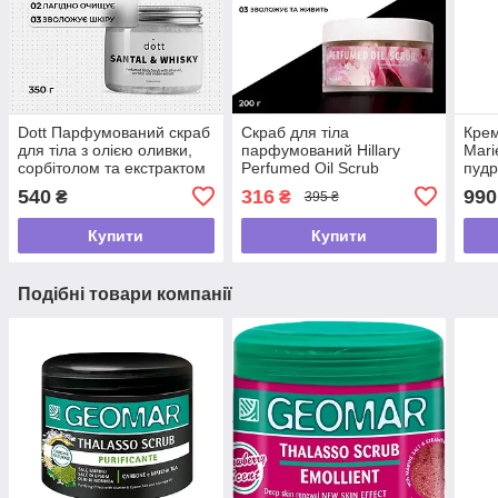
Dott Парфумований скраб
Скраб для тіла
Крем
для тіла з олією оливки,
парфумований Hillary
Mari
сорбітолом та екстрактом
Perfumed Oil Scrub
пудр
липи | SANTAL & WHISKY,
Flowers , 200 г
рамб
540
316
990
₴
₴
395 ₴
350 g
Купити
Купити
Подібні товари компанії