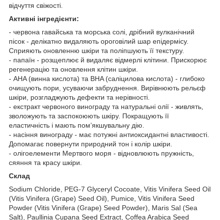
відчуття свіжості.
Активні інгредієнти:
- червона гавайська та морська солі, дрібний вулканічний
пісок - делікатно видаляють ороговілий шар епідермісу.
Сприяють оновленню шкіри та поліпшують її текстуру.
- папаїн - розщеплює й видаляє відмерлі клітини. Прискорює
регенерацію та оновлення клітин шкіри.
- AHA (винна кислота) та BHA (саліцилова кислота) - глибоко
очищують пори, усуваючи забруднення. Вирівнюють рельєф
шкіри, розгладжують дефекти та нерівності.
- екстракт червоного винограду та натуральні олії - живлять,
зволожують та заспокоюють шкіру. Покращують її
еластичність і мають пом’якшувальну дію.
- насіння винограду - має потужні антиоксидантні властивості.
Допомагає повернути природний тон і колір шкіри.
- олігоелементи Мертвого моря - відновлюють пружність,
сяяння та красу шкіри.
Склад
Sodium Chloride, PEG-7 Glyceryl Cocoate, Vitis Vinifera Seed Oil
(Vitis Vinifera (Grape) Seed Oil), Pumice, Vitis Vinifera Seed
Powder (Vitis Vinifera (Grape) Seed Powder), Maris Sal (Sea
Salt), Paullinia Cupana Seed Extract, Coffea Arabica Seed