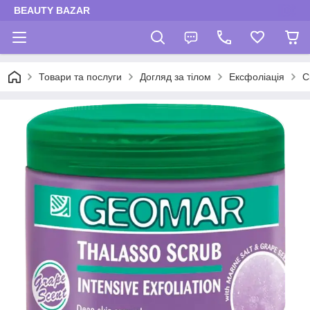
BEAUTY BAZAR
Товари та послуги
Догляд за тілом
Ексфоліація
С