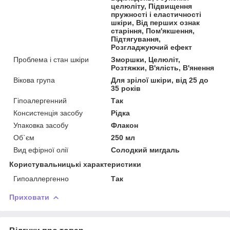
целюліту, Підвищення
пружності і еластичності
шкіри, Від перших ознак
старіння, Пом'якшення,
Підтягування,
Розгладжуючий ефект
Проблема і стан шкіри
Зморшки, Целюліт,
Розтяжки, В'ялість, В'янення
Вікова група
Для зрілої шкіри, від 25 до
35 років
Гіпоалергенний
Так
Консистенція засобу
Рідка
Упаковка засобу
Флакон
Об`єм
250 мл
Вид ефірної олії
Солодкий мигдаль
Користувальницькі характеристики
Гипоаллергенно
Так
Приховати