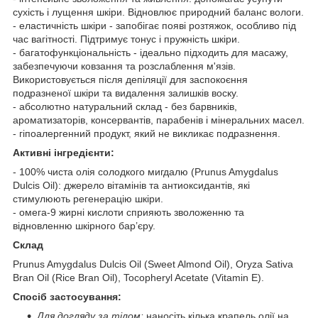
сухість і лущення шкіри. Відновлює природний баланс вологи.
- еластичність шкіри - запобігає появі розтяжок, особливо під
час вагітності. Підтримує тонус і пружність шкіри.
- багатофункціональність - ідеально підходить для масажу,
забезпечуючи ковзання та розслаблення м'язів.
Використовується після депіляції для заспокоєння
подразненої шкіри та видалення залишків воску.
- абсолютно натуральний склад - без барвників,
ароматизаторів, консервантів, парабенів і мінеральних масел.
- гіпоалергенний продукт, який не викликає подразнення.
Активні інгредієнти:
- 100% чиста олія солодкого мигдалю (Prunus Amygdalus
Dulcis Oil): джерело вітамінів та антиоксидантів, які
стимулюють регенерацію шкіри.
- омега-9 жирні кислоти сприяють зволоженню та
відновленню шкірного бар’єру.
Склад
Prunus Amygdalus Dulcis Oil (Sweet Almond Oil), Oryza Sativa
Bran Oil (Rice Bran Oil), Tocopheryl Acetate (Vitamin E).
Спосіб застосування:
Для догляду за тілом:
наносіть кілька крапель олії на