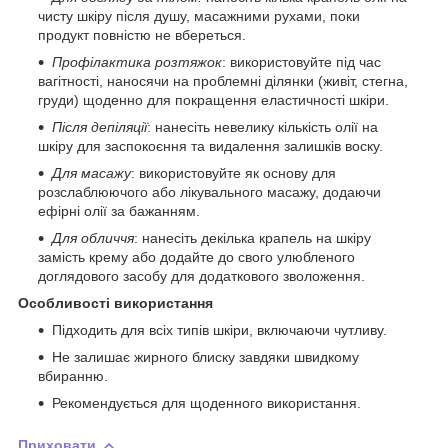
чисту шкіру після душу, масажними рухами, поки
продукт повністю не вбереться.
Профілактика розтяжок
: використовуйте під час
вагітності, наносячи на проблемні ділянки (живіт, стегна,
груди) щоденно для покращення еластичності шкіри.
Після депіляції
: нанесіть невелику кількість олії на
шкіру для заспокоєння та видалення залишків воску.
Для масажу
: використовуйте як основу для
розслаблюючого або лікувального масажу, додаючи
ефірні олії за бажанням.
Для обличчя
: нанесіть декілька крапель на шкіру
замість крему або додайте до свого улюбленого
доглядового засобу для додаткового зволоження.
Особливості використання
Підходить для всіх типів шкіри, включаючи чутливу.
Не залишає жирного блиску завдяки швидкому
вбиранню.
Рекомендується для щоденного використання.
Приховати