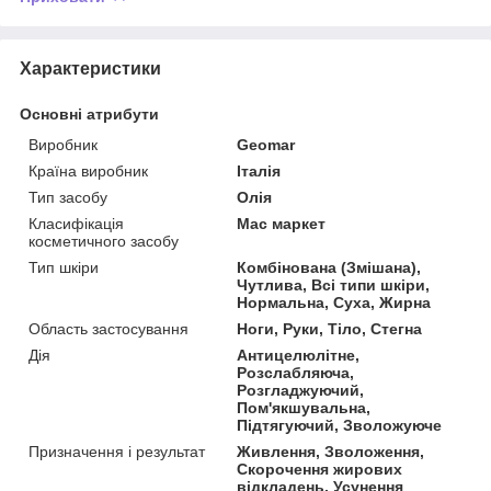
Характеристики
Основні атрибути
Виробник
Geomar
Країна виробник
Італія
Тип засобу
Олія
Класифікація
Мас маркет
косметичного засобу
Тип шкіри
Комбінована (Змішана),
Чутлива, Всі типи шкіри,
Нормальна, Суха, Жирна
Область застосування
Ноги, Руки, Тіло, Стегна
Дія
Антицелюлітне,
Розслабляюча,
Розгладжуючий,
Пом'якшувальна,
Підтягуючий, Зволожуюче
Призначення і результат
Живлення, Зволоження,
Скорочення жирових
відкладень, Усунення