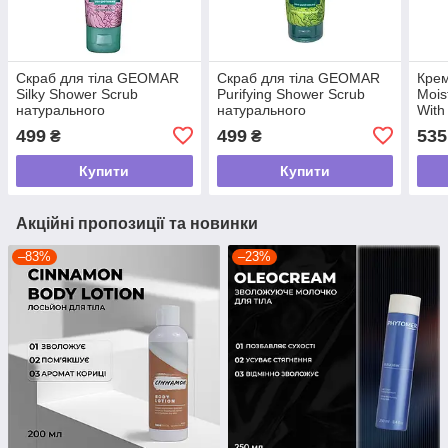
Скраб для тіла GEOMAR
Скраб для тіла GEOMAR
Кре
Silky Shower Scrub
Purifying Shower Scrub
Mois
натурального
натурального
With
походження, 250 мл
походження, 250 мл
нату
499
499
535
₴
₴
похо
Купити
Купити
Акційні пропозиції та новинки
–83%
–23%