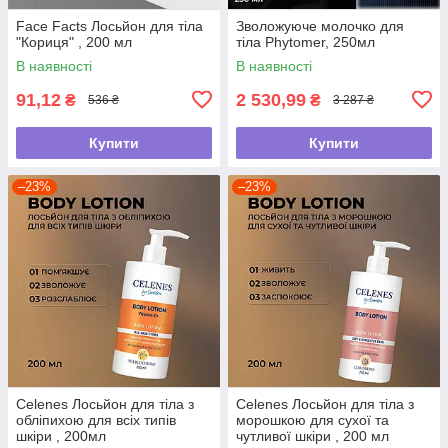
Face Facts Лосьйон для тіла
Зволожуюче молочко для
"Кориця" , 200 мл
тіла Phytomer, 250мл
В наявності
В наявності
91,12
2 530,99
₴
₴
536 ₴
3 287 ₴
Купити
Купити
–23%
–23%
Celenes Лосьйон для тіла з
Celenes Лосьйон для тіла з
обліпихою для всіх типів
морошкою для сухої та
шкіри , 200мл
чутливої шкіри , 200 мл