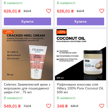
В наявності
В наявності
626,01
626,01
₴
₴
813 ₴
813 ₴
Купити
Купити
–23%
–20%
Celenes Заживляючий крем з
Рафінована кокосова олія
морошкою для пошкодженої
Hillary 100% Pure Coconut Oil,
шкіри п'ят , 75 мл
500 мл
В наявності
В наявності
549,01
348
₴
₴
713 ₴
435 ₴