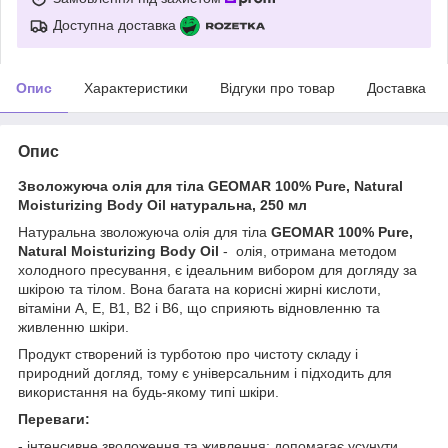
Доступна доставка
Опис
Характеристики
Відгуки про товар
Доставка
Опис
Зволожуюча олія для тіла GEOMAR 100% Pure, Natural
Moisturizing Body Oil натуральна, 250 мл
Натуральна зволожуюча олія для тіла
GEOMAR 100% Pure,
Natural Moisturizing Body Oil
- олія, отримана методом
холодного пресування, є ідеальним вибором для догляду за
шкірою та тілом. Вона багата на корисні жирні кислоти,
вітаміни А, Е, В1, В2 і В6, що сприяють відновленню та
живленню шкіри.
Продукт створений із турботою про чистоту складу і
природний догляд, тому є універсальним і підходить для
використання на будь-якому типі шкіри.
Переваги:
- інтенсивне зволоження та живлення: допомагає усунути