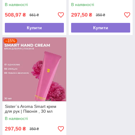
В наявності
В наявності
508,97
297,50
₴
₴
661 ₴
350 ₴
Купити
Купити
–15%
Sister`s Aroma Smart крем
для рук | Півонія , 30 мл
В наявності
297,50
₴
350 ₴