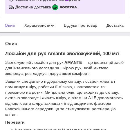
Доступна доставка
Опис
Характеристики
Відгуки про товар
Доставка
Опис
Лосьйон для рук Amante зволожуючий, 100 мл
Зволожуючий лосьйон для рук
AMANTE
— це ідеальний засіб
для інтенсивного догляду за шкірою рук, який миттєво
зволожує, розгладжує і дарує шкірі комфорт.
Завдяки спеціально підібраному складу, лосьйон живить і
пом'якшує шкіру, роблячи її м'якою, шовковистою та
приємною на дотик. Мигдальна олія, що входить до складу,
активно зволожує і живить шкіру, а вітаміни A і E допомагають
відновлювати шкіру, захищати її від шкідливих факторів
навколишнього середовища та стимулювати регенерацію
клітин.
Переваги
Інтенсивне зволоження: Мигдальна олія швидко