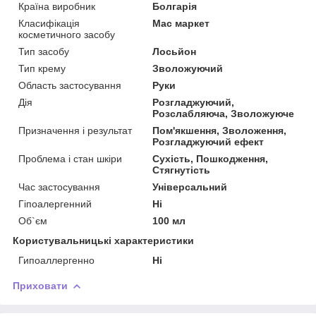
Країна виробник
Болгарія
Класифікація
Мас маркет
косметичного засобу
Тип засобу
Лосьйон
Тип крему
Зволожуючий
Область застосування
Руки
Дія
Розгладжуючий,
Розслабляюча, Зволожуюче
Призначення і результат
Пом'якшення, Зволоження,
Розгладжуючий ефект
Проблема і стан шкіри
Сухість, Пошкодження,
Стягнутість
Час застосування
Універсальний
Гіпоалергенний
Ні
Об`єм
100 мл
Користувальницькі характеристики
Гипоаллергенно
Ні
Приховати