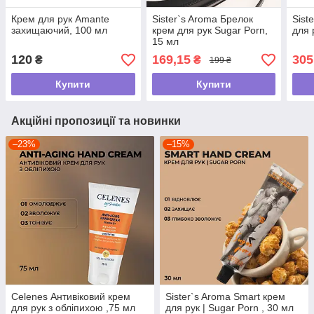
Крем для рук Amante
Sister`s Aroma Брелок
Sist
захищаючий, 100 мл
крем для рук Sugar Porn,
для 
15 мл
120
169,15
305
₴
₴
199 ₴
Купити
Купити
Акційні пропозиції та новинки
–23%
–15%
Celenes Антивіковий крем
Sister`s Aroma Smart крем
для рук з обліпихою ,75 мл
для рук | Sugar Porn , 30 мл