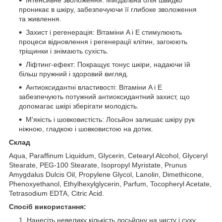
проникає в шкіру, забезпечуючи її глибоке зволоження
та живлення.
Захист і регенерація: Вітаміни A і E стимулюють
процеси відновлення і регенерації клітин, загоюють
тріщинки і знімають сухість.
Ліфтинг-ефект: Покращує тонус шкіри, надаючи їй
більш пружний і здоровий вигляд.
Антиоксидантні властивості: Вітаміни A і E
забезпечують потужний антиоксидантний захист, що
допомагає шкірі зберігати молодість.
М'якість і шовковистість: Лосьйон залишає шкіру рук
ніжною, гладкою і шовковистою на дотик.
Склад
Aqua, Paraffinum Liquidum, Glycerin, Cetearyl Alcohol, Glyceryl
Stearate, PEG-100 Stearate, Isopropyl Myristate, Prunus
Amygdalus Dulcis Oil, Propylene Glycol, Lanolin, Dimethicone,
Phenoxyethanol, Ethylhexylglycerin, Parfum, Tocopheryl Acetate,
Tetrasodium EDTA, Citric Acid.
Спосіб використання:
Нанесіть невелику кількість лосьйону на чисту і суху