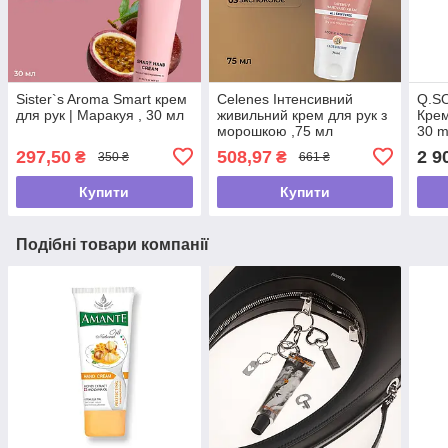
Sister`s Aroma Smart крем
Celenes Інтенсивний
Q.S
для рук | Маракуя , 30 мл
живильний крем для рук з
Крем
морошкою ,75 мл
30 m
297,50
508,97
2 9
₴
₴
350 ₴
661 ₴
Купити
Купити
Подібні товари компанії