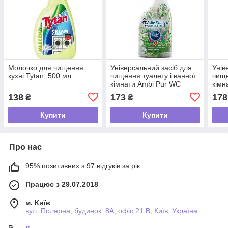
Молочко для чищення
Універсальний засіб для
Унів
кухні Tytan, 500 мл
чищення туалету і ванної
чище
кімнати Ambi Pur WC
кімн
Botanical Fragrances Дика
Acti
138
173
178
₴
₴
шавлія і кедр, 750 мл
750 
Купити
Купити
Про нас
95% позитивних з 97 відгуків за рік
Працює з 29.07.2018
м. Київ
вул. Полярна, будинок. 8А, офіс 21 В, Київ, Україна