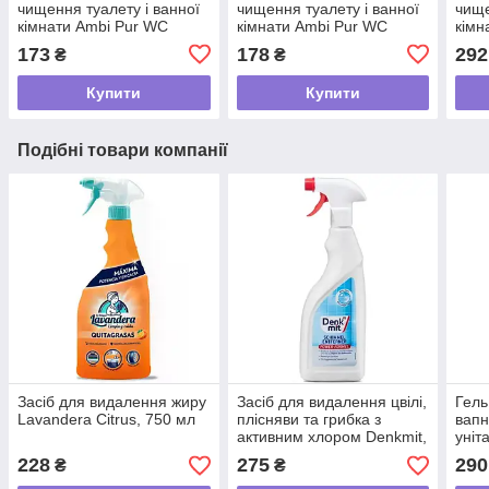
чищення туалету і ванної
чищення туалету і ванної
чище
кімнати Ambi Pur WC
кімнати Ambi Pur WC
кімн
Botanical Fragrances Дика
Botanical Fragrances Білі
Bota
173
178
292
₴
₴
шавлія і кедр, 750 мл
квіти, 750 мл
Цитр
мл
Купити
Купити
Подібні товари компанії
Засіб для видалення жиру
Засіб для видалення цвілі,
Гель
Lavandera Citrus, 750 мл
плісняви та грибка з
вапн
активним хлором Denkmit,
уніт
750 мл
WC,
228
275
290
₴
₴