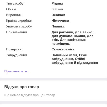
Тип засобу
Рідина
Об`єм
500 мл
Виробник
Denkmit
Країна виробник
Німеччина
Упаковка засобу
Пляшка
Призначення
Для раковин, Для ванної,
Для душової кабіни, Для
стін, Для санітарних
приміщень
Поверхня
Склокераміка
Забруднення
Вапняний наліт, Різні
забруднення, Стійкі
забруднення й відкладення
Приховати
Відгуки про товар
Ще немає відгуків про цей товар