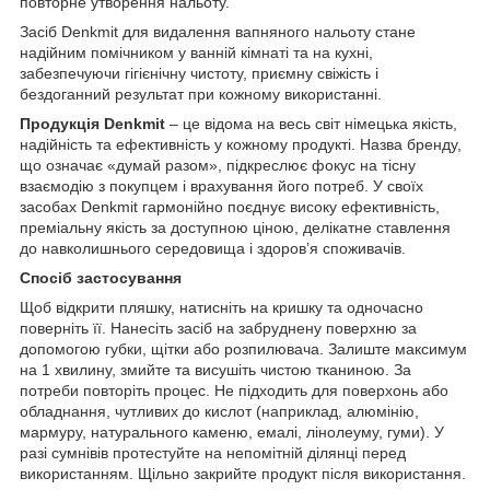
повторне утворення нальоту.
Засіб Denkmit для видалення вапняного нальоту стане
надійним помічником у ванній кімнаті та на кухні,
забезпечуючи гігієнічну чистоту, приємну свіжість і
бездоганний результат при кожному використанні.
Продукція Denkmit
– це відома на весь світ німецька якість,
надійність та ефективність у кожному продукті. Назва бренду,
що означає «думай разом», підкреслює фокус на тісну
взаємодію з покупцем і врахування його потреб. У своїх
засобах Denkmit гармонійно поєднує високу ефективність,
преміальну якість за доступною ціною, делікатне ставлення
до навколишнього середовища і здоров’я споживачів.
Спосіб застосування
Щоб відкрити пляшку, натисніть на кришку та одночасно
поверніть її. Нанесіть засіб на забруднену поверхню за
допомогою губки, щітки або розпилювача. Залиште максимум
на 1 хвилину, змийте та висушіть чистою тканиною. За
потреби повторіть процес. Не підходить для поверхонь або
обладнання, чутливих до кислот (наприклад, алюмінію,
мармуру, натурального каменю, емалі, лінолеуму, гуми). У
разі сумнівів протестуйте на непомітній ділянці перед
використанням. Щільно закрийте продукт після використання.