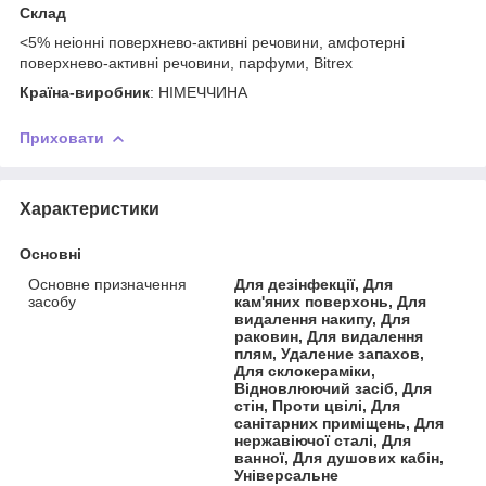
Склад
<5% неіонні поверхнево-активні речовини, амфотерні
поверхнево-активні речовини, парфуми, Bitrex
Країна-виробник
: НІМЕЧЧИНА
Приховати
Характеристики
Основні
Основне призначення
Для дезінфекції, Для
засобу
кам'яних поверхонь, Для
видалення накипу, Для
раковин, Для видалення
плям, Удаление запахов,
Для склокераміки,
Відновлюючий засіб, Для
стін, Проти цвілі, Для
санітарних приміщень, Для
нержавіючої сталі, Для
ванної, Для душових кабін,
Універсальне