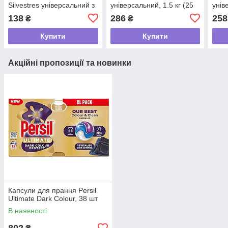
Silvestres універсальний з
універсальний, 1.5 кг (25
унів
ароматом польових квітів,
прань)
пран
138
286
258
₴
₴
660 г (12 прань)
Купити
Купити
Акційні пропозиції та новинки
Капсули для прання Persil
Ultimate Dark Colour, 38 шт
В наявності
802