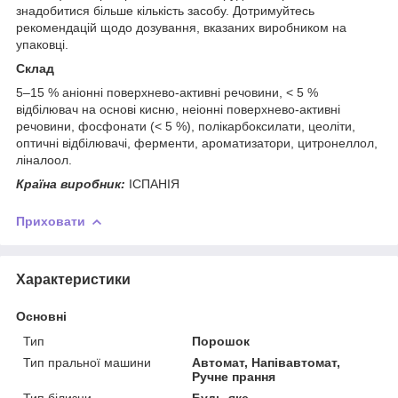
знадобитися більше кількість засобу. Дотримуйтесь
рекомендацій щодо дозування, вказаних виробником на
упаковці.
Склад
5–15 % аніонні поверхнево-активні речовини, < 5 %
відбілювач на основі кисню, неіонні поверхнево-активні
речовини, фосфонати (< 5 %), полікарбоксилати, цеоліти,
оптичні відбілювачі, ферменти, ароматизатори, цитронеллол,
ліналоол.
Країна виробник:
ІСПАНІЯ
Приховати
Характеристики
Основні
Тип
Порошок
Тип пральної машини
Автомат, Напівавтомат,
Ручне прання
Тип білизни
Будь-яке