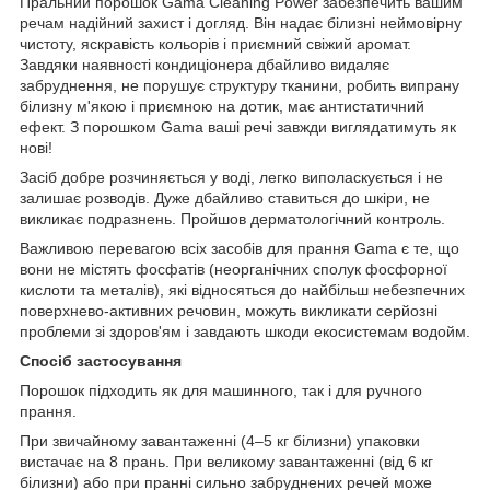
Пральний порошок Gama Cleaning Power забезпечить вашим
речам надійний захист і догляд. Він надає білизні неймовірну
чистоту, яскравість кольорів і приємний свіжий аромат.
Завдяки наявності кондиціонера дбайливо видаляє
забруднення, не порушує структуру тканини, робить випрану
білизну м'якою і приємною на дотик, має антистатичний
ефект. З порошком Gama ваші речі завжди виглядатимуть як
нові!
Засіб добре розчиняється у воді, легко виполаскується і не
залишає розводів. Дуже дбайливо ставиться до шкіри, не
викликає подразнень. Пройшов дерматологічний контроль.
Важливою перевагою всіх засобів для прання Gama є те, що
вони не містять фосфатів (неорганічних сполук фосфорної
кислоти та металів), які відносяться до найбільш небезпечних
поверхнево-активних речовин, можуть викликати серйозні
проблеми зі здоров'ям і завдають шкоди екосистемам водойм.
Спосіб застосування
Порошок підходить як для машинного, так і для ручного
прання.
При звичайному завантаженні (4–5 кг білизни) упаковки
вистачає на 8 прань. При великому завантаженні (від 6 кг
білизни) або при пранні сильно забруднених речей може