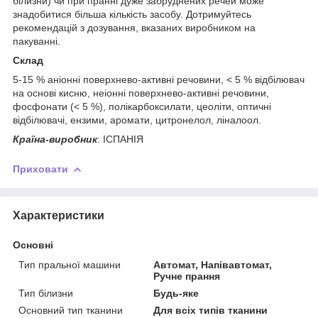
білизни) чи при пранні дуже забруднених речей може
знадобитися більша кількість засобу. Дотримуйтесь
рекомендацій з дозування, вказаних виробником на
пакуванні.
Склад
5-15 % аніонні поверхнево-активні речовини, < 5 % відбілювач
на основі кисню, неіонні поверхнево-активні речовини,
фосфонати (< 5 %), полікарбоксилати, цеоліти, оптичні
відбілювачі, ензими, аромати, цитронелол, ліналоол.
Країна-виробник
: ІСПАНІЯ
Приховати
Характеристики
Основні
Тип пральної машини
Автомат, Напівавтомат,
Ручне прання
Тип білизни
Будь-яке
Основний тип тканини
Для всіх типів тканини