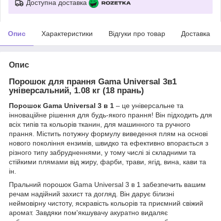
Доступна доставка
Опис
Характеристики
Відгуки про товар
Доставка
Опис
Порошок для прання Gama Universal 3в1
універсальний, 1.08 кг (18 прань)
Порошок Gama Universal 3 в 1
– це універсальне та
інноваційне рішення для будь-якого прання! Він підходить для
всіх типів та кольорів тканин, для машинного та ручного
прання. Містить потужну формулу виведення плям на основі
нового покоління ензимів, швидко та ефективно впорається з
різного типу забрудненнями, у тому числі зі складними та
стійкими плямами від жиру, фарби, трави, ягід, вина, кави та
ін.
Пральний порошок Gama Universal 3 в 1 забезпечить вашим
речам надійний захист та догляд. Він дарує білизні
неймовірну чистоту, яскравість кольорів та приємний свіжий
аромат. Завдяки пом'якшувачу акуратно видаляє