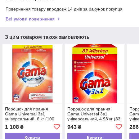
Повернення товару впродовж 14 днів за рахунок покупця
Всі умови повернення
З цим товаром також замовляють
Порошок для прання
Порошок для прання
Пор
Gama Universal 3в1
Gama Universal 3в1
Gama
універсальний, 6 кг (100
універсальний, 4.98 кг (83
унів
прань)
прання)
пран
1 108
943
286
₴
₴
Купити
Купити