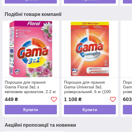
Подібні товари компанії
Порошок для прання
Порошок для прання
Пор
Gama Floral 3в1 з
Gama Universal 3в1
Gama
квітковим ароматом, 2.2 кг
універсальний, 6 кг (100
унів
(40 прань)
прань)
пран
449
1 108
603
₴
₴
Купити
Купити
Акційні пропозиції та новинки