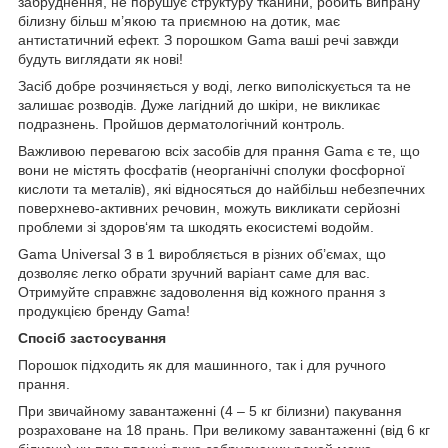
забруднення, не порушує структуру тканини, робить випрану
білизну більш м’якою та приємною на дотик, має
антистатичний ефект. З порошком Gama ваші речі завжди
будуть виглядати як нові!
Засіб добре розчиняється у воді, легко виполіскується та не
залишає розводів. Дуже лагідний до шкіри, не викликає
подразнень. Пройшов дерматологічний контроль.
Важливою перевагою всіх засобів для прання Gama є те, що
вони не містять фосфатів (неорганічні сполуки фосфорної
кислоти та металів), які відносяться до найбільш небезпечних
поверхнево-активних речовин, можуть викликати серйозні
проблеми зі здоров‘ям та шкодять екосистемі водойм.
Gama Universal 3 в 1 виробляється в різних об’ємах, що
дозволяє легко обрати зручний варіант саме для вас.
Отримуйте справжнє задоволення від кожного прання з
продукцією бренду Gama!
Спосіб застосування
Порошок підходить як для машинного, так і для ручного
прання.
При звичайному завантаженні (4 – 5 кг білизни) пакування
розраховане на 18 прань. При великому завантаженні (від 6 кг