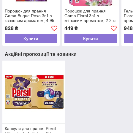
Порошок для прання
Порошок для прання
Гель
Gama Buque Roxo 3в1 з
Gama Floral 3в1 з
Flor
квітковим ароматом, 4.95
квітковим ароматом, 2.2 кг
аром
кг (90 прань)
(40 прань)
пран
828
449
948
₴
₴
Купити
Купити
Акційні пропозиції та новинки
Капсули для прання Persil