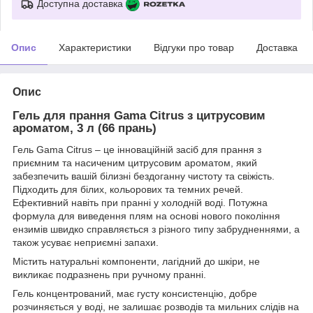
Доступна доставка
Опис
Характеристики
Відгуки про товар
Доставка
Опис
Гель для прання Gama Citrus з цитрусовим
ароматом, 3 л (66 прань)
Гель Gama Citrus – це інноваційній засіб для прання з
приємним та насиченим цитрусовим ароматом, який
забезпечить вашій білизні бездоганну чистоту та свіжість.
Підходить для білих, кольорових та темних речей.
Ефективний навіть при пранні у холодній воді. Потужна
формула для виведення плям на основі нового покоління
ензимів швидко справляється з різного типу забрудненнями, а
також усуває неприємні запахи.
Містить натуральні компоненти, лагідний до шкіри, не
викликає подразнень при ручному пранні.
Гель концентрований, має густу консистенцію, добре
розчиняється у воді, не залишає розводів та мильних слідів на