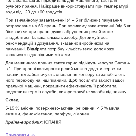
Гель Gama Citrus підходить як для машинного, так і для
ручного прання. Найкраще використовувати при температурі
води від +20 до +60 градусів.
При звичайному завантаженні (4 – 5 кг білизни) пакування
розраховане на 66 прань. При великому завантаженні (від 6 кг
білизни) чи при пранні дуже забруднених речей може
знадобитися більша кількість засобу. Дотримуйтесь
рекомендацій з дозування, вказаних виробником на
пакуванні. Відміряти потрібну кількість гелю допоможе
ковпачок з відповідними мітками.
Для машинного прання також гарно підійдуть капсули Gama 4
в 1. При пранні кольорових речей можна додати серветки-
пастки, які забезпечують оновлення кольору та запобігають
його переходу на інші тканини. Щоб посилити захист вашої
пральної машини, покращити ефективність її роботи та
подовжити термін служби, використовуйте засоби від накипу.
Склад
5-15 % аніонні поверхнево-активні речовини, < 5 % мила,
ензими, феноксіетанол, парфум, лімонен.
Країна-виробник
: ІСПАНІЯ
Приховати