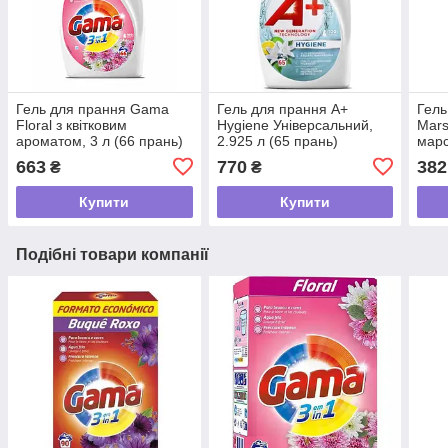
Гель для прання Gama
Гель для прання A+
Гель
Floral з квітковим
Hygiene Універсальний,
Mars
ароматом, 3 л (66 прань)
2.925 л (65 прань)
марс
л (4
663
770
382
₴
₴
Купити
Купити
Подібні товари компанії