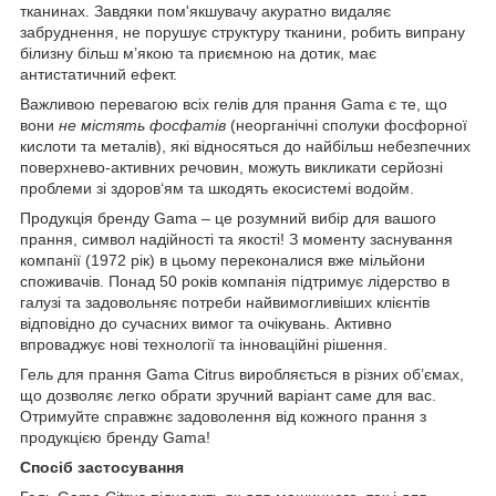
тканинах. Завдяки пом'якшувачу акуратно видаляє
забруднення, не порушує структуру тканини, робить випрану
білизну більш м’якою та приємною на дотик, має
антистатичний ефект.
Важливою перевагою всіх гелів для прання Gama є те, що
вони
не містять фосфатів
(неорганічні сполуки фосфорної
кислоти та металів), які відносяться до найбільш небезпечних
поверхнево-активних речовин, можуть викликати серйозні
проблеми зі здоров‘ям та шкодять екосистемі водойм.
Продукція бренду Gama – це розумний вибір для вашого
прання, символ надійності та якості! З моменту заснування
компанії (1972 рік) в цьому переконалися вже мільйони
споживачів. Понад 50 років компанія підтримує лідерство в
галузі та задовольняє потреби найвимогливіших клієнтів
відповідно до сучасних вимог та очікувань. Активно
впроваджує нові технології та інноваційні рішення.
Гель для прання Gama Citrus виробляється в різних об’ємах,
що дозволяє легко обрати зручний варіант саме для вас.
Отримуйте справжнє задоволення від кожного прання з
продукцією бренду Gama!
Спосіб застосування