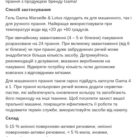
прання з продукцією бренду Gama!
Спосіб застосування
Гель Gama Marseille & Lotus підходить як для машинного, так і
для ручного прання. Найкраще використовувати при
температурі води від +20 до +60 градусів.
При звичайному завантаженні (4 – 5 кг білизни) пакування
розраховане на 24 прання. При великому завантаженні (від 6
кг білизни) чи при пранні дуже забруднених речей може
знадобитися більша кількість засобу. Дотримуйтесь
рекомендацій з дозування, вказаних виробником на
пакуванні. Відміряти потрібну кількість гелю допоможе
ковпачок з відповідними мітками.
Для машинного прання також гарно підійдуть капсули Gama 4
в 1. При пранні кольорових речей можна додати серветки-
пастки, які забезпечують оновлення кольору та запобігають
його переходу на інші тканини. Щоб посилити захист вашої
пральної машини, покращити ефективність її роботи та
подовжити термін служби, використовуйте засоби від накипу.
Склад
5-15 % аніонні поверхнево-активні речовини, неіонні
поверхнево-активні речовини, < 5 % мила, ензими,