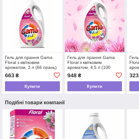
Гель для прання Gama
Гель для прання Gama
Гель
Floral з квітковим
Floral з квітковим
Flor
ароматом, 3 л (66 прань)
ароматом, 4.5 л (100
аром
прань)
пран
663
948
323
₴
₴
Купити
Купити
Подібні товари компанії