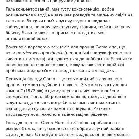
викликає подразнень при ручному пранні.
Гель концентрований, має густу консистенцію, добре
розчиняється у воді, не залишає розводів та мильних слідів на
тканинах. Завдяки пом'якшувачу акуратно видаляє
забруднення, не порушує структуру тканини, робить випрану
білизну більш м’якою та приємною на дотик, має
антистатичний ефект.
Важливою перевагою всіх гелів для прання Gama є те, що
вони
не містять фосфатів
(неорганічні сполуки фосфорної
кислоти та металів), які відносяться до найбільш небезпечних
поверхнево-активних речовин, можуть викликати серйозні
проблеми зі здоров‘ям та шкодять екосистемі водойм.
Продукція бренду Gama – це розумний вибір для вашого
прання, символ надійності та якості! З моменту заснування
компанії (1972 рік) в цьому переконалися вже мільйони
споживачів. Понад 50 років компанія підтримує лідерство в
галузі та задовольняє потреби найвимогливіших клієнтів
відповідно до сучасних вимог та очікувань. Активно
впроваджує нові технології та інноваційні рішення.
Гель для прання Gama Marseille & Lotus виробляється в
різних об’ємах, що дозволяє легко обрати зручний варіант
саме для вас. Отримуйте справжнє задоволення від кожного