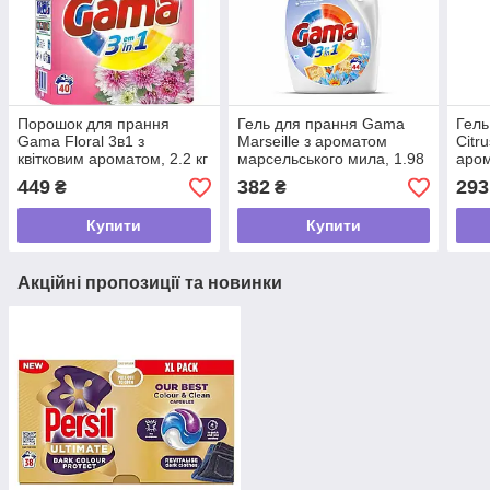
Порошок для прання
Гель для прання Gama
Гель
Gama Floral 3в1 з
Marseille з ароматом
Citr
квітковим ароматом, 2.2 кг
марсельського мила, 1.98
аром
(40 прань)
л (44 прання)
пран
449
382
293
₴
₴
Купити
Купити
Акційні пропозиції та новинки