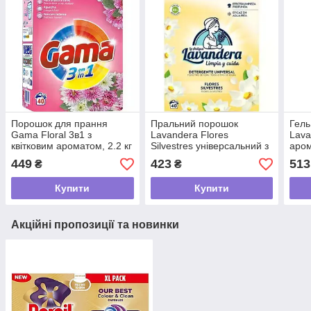
Порошок для прання
Пральний порошок
Гель
Gama Floral 3в1 з
Lavandera Flores
Lava
квітковим ароматом, 2.2 кг
Silvestres універсальний з
аром
(40 прань)
ароматом польових квітів,
мила 
449
423
513
₴
₴
2.2 кг (40 прань)
пран
Купити
Купити
Акційні пропозиції та новинки