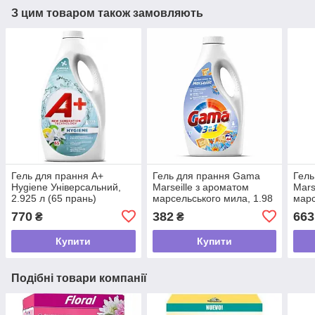
З цим товаром також замовляють
Гель для прання A+
Гель для прання Gama
Гель
Hygiene Універсальний,
Marseille з ароматом
Mars
2.925 л (65 прань)
марсельського мила, 1.98
марс
л (44 прання)
(66 
770
382
663
₴
₴
Купити
Купити
Подібні товари компанії