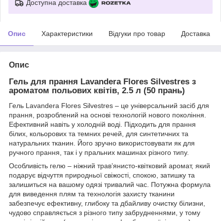
Доступна доставка
Опис
Характеристики
Відгуки про товар
Доставка
Опис
Гель для прання Lavandera Flores Silvestres з
ароматом польових квітів, 2.5 л (50 прань)
Гель Lavandera Flores Silvestres – це універсальний засіб для
прання, розроблений на основі технологій нового покоління.
Ефективний навіть у холодній воді. Підходить для прання
білих, кольорових та темних речей, для синтетичних та
натуральних тканин. Його зручно використовувати як для
ручного прання, так і у пральних машинах різного типу.
Особливість гелю – ніжний трав’янисто-квітковий аромат, який
подарує відчуття природньої свіжості, спокою, затишку та
залишиться на вашому одязі тривалий час. Потужна формула
для виведення плям та технологія захисту тканини
забезпечує ефективну, глибоку та дбайливу очистку білизни,
чудово справляється з різного типу забрудненнями, у тому