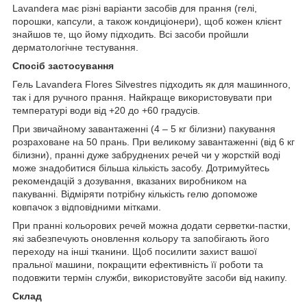
Lavandera має різні варіанти засобів для прання (гелі,
порошки, капсули, а також кондиціонери), щоб кожен клієнт
знайшов те, що йому підходить. Всі засоби пройшли
дерматологічне тестування.
Спосіб застосування
Гель Lavandera Flores Silvestres підходить як для машинного,
так і для ручного прання. Найкраще використовувати при
температурі води від +20 до +60 градусів.
При звичайному завантаженні (4 – 5 кг білизни) пакування
розраховане на 50 прань. При великому завантаженні (від 6 кг
білизни), пранні дуже забруднених речей чи у жорсткій воді
може знадобитися більша кількість засобу. Дотримуйтесь
рекомендацій з дозування, вказаних виробником на
пакуванні. Відміряти потрібну кількість гелю допоможе
ковпачок з відповідними мітками.
При пранні кольорових речей можна додати серветки-пастки,
які забезпечують оновлення кольору та запобігають його
переходу на інші тканини. Щоб посилити захист вашої
пральної машини, покращити ефективність її роботи та
подовжити термін служби, використовуйте засоби від накипу.
Склад