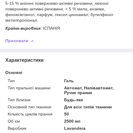
5-15 % аніонні поверхнево-активні речовини, неіонні
поверхнево-активні речовини, < 5 % мила, ензими,
феноксіетанол, парфум, гексил циннамал, бутилфеніл
метилпропіонал.
Країна-виробник
: ІСПАНІЯ
Приховати
Характеристики
Основні
Тип
Гель
Тип пральної машини
Автомат, Напівавтомат,
Ручне прання
Тип білизни
Будь-яке
Основний тип тканини
Для всіх типів тканини
Кількість циклів прання
50
Об`єм
2500 мл
Виробник
Lavandera