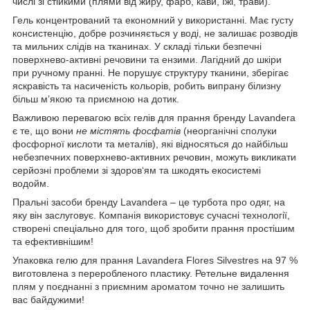
числі зі стійкими (плями від жиру, фарб, кави, їжі, трави).
Гель концентрований та економний у використанні. Має густу
консистенцію, добре розчиняється у воді, не залишає розводів
та мильних слідів на тканинах. У складі тільки безпечні
поверхнево-активні речовини та ензими. Лагідний до шкіри
при ручному пранні. Не порушує структуру тканини, зберігає
яскравість та насиченість кольорів, робить випрану білизну
більш м’якою та приємною на дотик.
Важливою перевагою всіх гелів для прання бренду Lavandera
є те, що вони
не містять фосфатів
(неорганічні сполуки
фосфорної кислоти та металів), які відносяться до найбільш
небезпечних поверхнево-активних речовин, можуть викликати
серйозні проблеми зі здоров‘ям та шкодять екосистемі
водойм.
Пральні засоби бренду Lavandera – це турбота про одяг, на
яку він заслуговує. Компанія використовує сучасні технології,
створені спеціально для того, щоб зробити прання простішим
та ефективнішим!
Упаковка гелю для прання Lavandera Flores Silvestres на 97 %
виготовлена з переробленого пластику. Ретельне видалення
плям у поєднанні з приємним ароматом точно не залишить
вас байдужими!