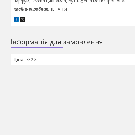
парфум, гексил циннамал, бутилфеніл метилпропіонал.
Країна-виробник:
ІСПАНІЯ
Інформація для замовлення
Ціна:
782 ₴