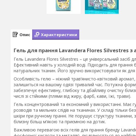
Опис
Характеристики
Гель для прання Lavandera Flores Silvestres з
Гель Lavandera Flores Silvestres – це універсальний засіб
Ефективний навіть у холодній воді. Підходить для прання 
натуральних тканин. Його зручно використовувати як для р
Особливість гелю – ніжний трав’янисто-квітковий аромат,
залишиться на вашому одязі тривалий час. Потужна форму
забезпечує ефективну, глибоку та дбайливу очистку білиз
числі зі стійкими (плями від жиру, фарб, кави, їжі, трави).
Гель концентрований та економний у використанні. Має гу
розводів та мильних слідів на тканинах. У складі тільки б
шкіри при ручному пранні. Не порушує структуру тканини, 
білизну більш м’якою та приємною на дотик.
Важливою перевагою всіх гелів для прання бренду Lavand
фосфорної кислоти та металів), які відносяться до найб