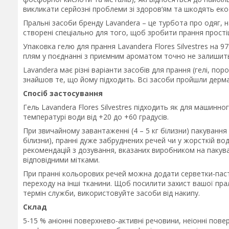
викликати серйозні проблеми зі здоров‘ям та шкодять еко
Пральні засоби бренду Lavandera – це турбота про одяг, на
створені спеціально для того, щоб зробити прання прост
Упаковка гелю для прання Lavandera Flores Silvestres на
плям у поєднанні з приємним ароматом точно не залишит
Lavandera має різні варіанти засобів для прання (гелі, по
знайшов те, що йому підходить. Всі засоби пройшли дерм
Спосіб застосування
Гель Lavandera Flores Silvestres підходить як для машинн
температурі води від +20 до +60 градусів.
При звичайному завантаженні (4 – 5 кг білизни) пакування
білизни), пранні дуже забруднених речей чи у жорсткій во
рекомендацій з дозування, вказаних виробником на пакува
відповідними мітками.
При пранні кольорових речей можна додати серветки-паст
переходу на інші тканини. Щоб посилити захист вашої пр
термін служби, використовуйте засоби від накипу.
Склад
5-15 % аніонні поверхнево-активні речовини, неіонні пове