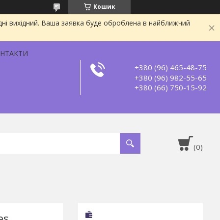
Кошик
дні вихідний. Ваша заявка буде оброблена в найближчий
НТАКТИ
+380 (96) 465-48-75
+380 (96) 982-55-65
+380 (66) 750-15-92
es