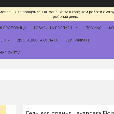
овлення та повідомлення, оскільки за її графіком роботи сього
робочий день.
НІ ПРОПОЗИЦІЇ
ТОВАРИ ТА ПОСЛУГИ
ПРО НАС
КО
НЕННЯ
ДОСТАВКА ТА ОПЛАТА
СЕРТИФІКАТИ
ННЯ САЙТУ
Гель для прання Lavandera Flor