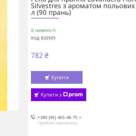
Silvestres з ароматом польових к
л (90 прань)
В наявності
Код:
820505
782 ₴
Купити
Купити з
+380 (96) 465-48-75
Прийом замовлень