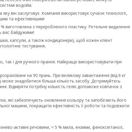
системі водойм.
 яку він заслуговує. Компанія використовує сучасні технології,
ішим та ефективнішим!
 97 % виготовлена з переробленого пластику. Ретельне видалення
ь вас байдужими!
рошки, капсули, а також кондиціонери), щоб кожен клієнт
атологічне тестування.
ого, так і для ручного прання. Найкраще використовувати при
 розраховане на 90 прань. При великому завантаженні (від 6 кг
ді може знадобитися більша кількість засобу. Дотримуйтесь
нні. Відміряти потрібну кількість гелю допоможе ковпачок з
ки, які забезпечують оновлення кольору та запобігають його
альної машини, покращити ефективність її роботи та подовжити
рхнево-активні речовини, < 5 % мила, ензими, феноксіетанол,