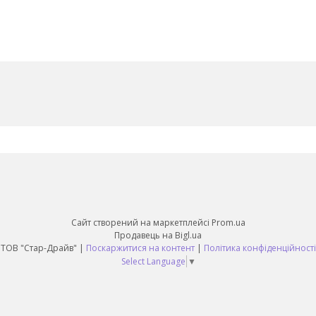
Сайт створений на маркетплейсі
Prom.ua
Продавець на Bigl.ua
ТОВ "Стар-Драйв" |
Поскаржитися на контент
|
Політика конфіденційності
Select Language
▼