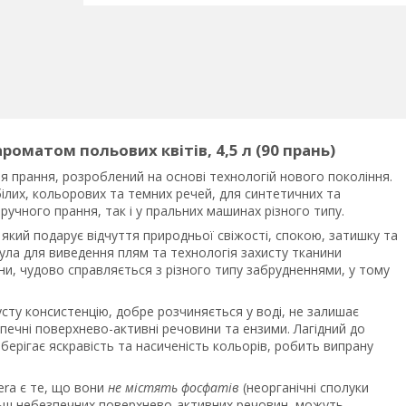
 ароматом польових квітів, 4,5 л (90 прань)
 для прання, розроблений на основі технологій нового покоління.
білих, кольорових та темних речей, для синтетичних та
учного прання, так і у пральних машинах різного типу.
 який подарує відчуття природньої свіжості, спокою, затишку та
ла для виведення плям та технологія захисту тканини
ни, чудово справляється з різного типу забрудненнями, у тому
сту консистенцію, добре розчиняється у воді, не залишає
езпечні поверхнево-активні речовини та ензими. Лагідний до
зберігає яскравість та насиченість кольорів, робить випрану
era є те, що вони
не містять фосфатів
(неорганічні сполуки
ільш небезпечних поверхнево-активних речовин, можуть