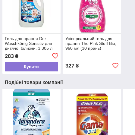
Гель для прання Der
Універсальний гель для
Waschkönig Sensitiv для
прання The Pink Stuff Bio,
дитячої білизни, 3.305 л
960 мл (30 прань)
(110 прань)
283
₴
327
₴
Купити
Подібні товари компанії