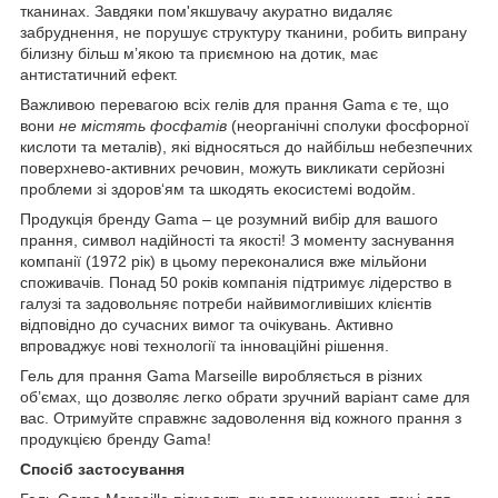
тканинах. Завдяки пом'якшувачу акуратно видаляє
забруднення, не порушує структуру тканини, робить випрану
білизну більш м’якою та приємною на дотик, має
антистатичний ефект.
Важливою перевагою всіх гелів для прання Gama є те, що
вони
не містять фосфатів
(неорганічні сполуки фосфорної
кислоти та металів), які відносяться до найбільш небезпечних
поверхнево-активних речовин, можуть викликати серйозні
проблеми зі здоров‘ям та шкодять екосистемі водойм.
Продукція бренду Gama – це розумний вибір для вашого
прання, символ надійності та якості! З моменту заснування
компанії (1972 рік) в цьому переконалися вже мільйони
споживачів. Понад 50 років компанія підтримує лідерство в
галузі та задовольняє потреби найвимогливіших клієнтів
відповідно до сучасних вимог та очікувань. Активно
впроваджує нові технології та інноваційні рішення.
Гель для прання Gama Marseille виробляється в різних
об’ємах, що дозволяє легко обрати зручний варіант саме для
вас. Отримуйте справжнє задоволення від кожного прання з
продукцією бренду Gama!
Спосіб застосування