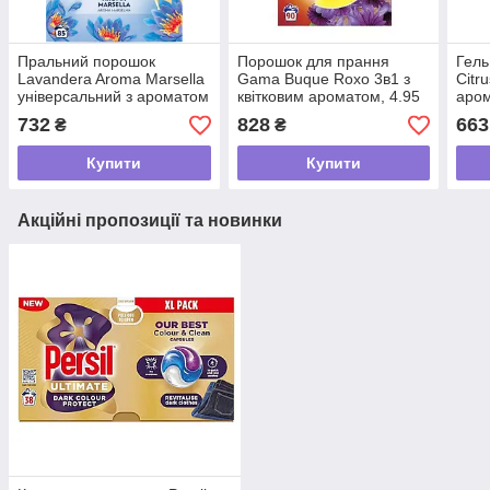
Пральний порошок
Порошок для прання
Гель
Lavandera Aroma Marsella
Gama Buque Roxo 3в1 з
Citr
універсальний з ароматом
квітковим ароматом, 4.95
аром
марсельського мила,
кг (90 прань)
732
828
663
₴
₴
4.675 кг (85 прань)
Купити
Купити
Акційні пропозиції та новинки