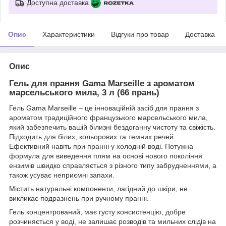
Доступна доставка
Опис
Характеристики
Відгуки про товар
Доставка
Опис
Гель для прання Gama Marseille з ароматом
марсельського мила, 3 л (66 прань)
Гель Gama Marseille – це інноваційній засіб для прання з
ароматом традиційного французького марсельського мила,
який забезпечить вашій білизні бездоганну чистоту та свіжість.
Підходить для білих, кольорових та темних речей.
Ефективний навіть при пранні у холодній воді. Потужна
формула для виведення плям на основі нового покоління
ензимів швидко справляється з різного типу забрудненнями, а
також усуває неприємні запахи.
Містить натуральні компоненти, лагідний до шкіри, не
викликає подразнень при ручному пранні.
Гель концентрований, має густу консистенцію, добре
розчиняється у воді, не залишає розводів та мильних слідів на