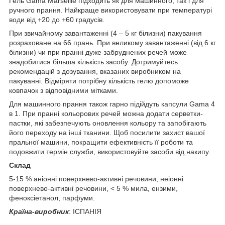
Гель Gama Marseille підходить як для машинного, так і для
ручного прання. Найкраще використовувати при температурі
води від +20 до +60 градусів.
При звичайному завантаженні (4 – 5 кг білизни) пакування
розраховане на 66 прань. При великому завантаженні (від 6 кг
білизни) чи при пранні дуже забруднених речей може
знадобитися більша кількість засобу. Дотримуйтесь
рекомендацій з дозування, вказаних виробником на
пакуванні. Відміряти потрібну кількість гелю допоможе
ковпачок з відповідними мітками.
Для машинного прання також гарно підійдуть капсули Gama 4
в 1. При пранні кольорових речей можна додати серветки-
пастки, які забезпечують оновлення кольору та запобігають
його переходу на інші тканини. Щоб посилити захист вашої
пральної машини, покращити ефективність її роботи та
подовжити термін служби, використовуйте засоби від накипу.
Склад
5-15 % аніонні поверхнево-активні речовини, неіонні
поверхнево-активні речовини, < 5 % мила, ензими,
феноксіетанол, парфуми.
Країна-виробник
: ІСПАНІЯ