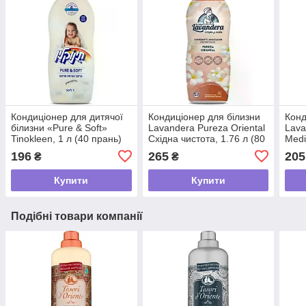
Кондиціонер для дитячої
Кондиціонер для білизни
Конд
білизни «Pure & Soft»
Lavandera Pureza Oriental
Lava
Tinokleen, 1 л (40 прань)
Східна чистота, 1.76 л (80
Medi
прань)
Сер
196
265
205
₴
₴
Бриз
Купити
Купити
Подібні товари компанії