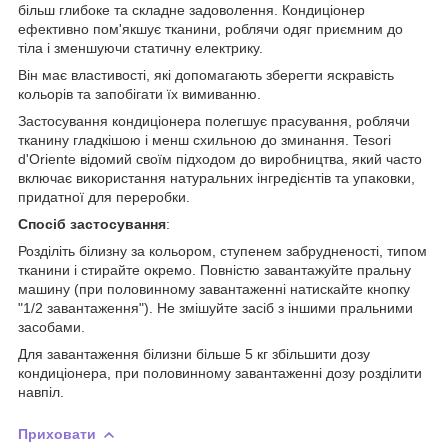
більш глибоке та складне задоволення. Кондиціонер
ефективно пом'якшує тканини, роблячи одяг приємним до
тіла і зменшуючи статичну електрику.
Він має властивості, які допомагають зберегти яскравість
кольорів та запобігати їх вимиванню.
Застосування кондиціонера полегшує прасування, роблячи
тканину гладкішою і менш схильною до зминання. Tesori
d'Oriente відомий своїм підходом до виробництва, який часто
включає використання натуральних інгредієнтів та упаковки,
придатної для переробки.
Спосіб застосування
:
Розділіть білизну за кольором, ступенем забрудненості, типом
тканини і стирайте окремо. Повністю завантажуйте пральну
машину (при половинному завантаженні натискайте кнопку
"1/2 завантаження"). Не змішуйте засіб з іншими пральними
засобами.
Для завантаження білизни більше 5 кг збільшити дозу
кондиціонера, при половинному завантаженні дозу розділити
навпіл.
Приховати