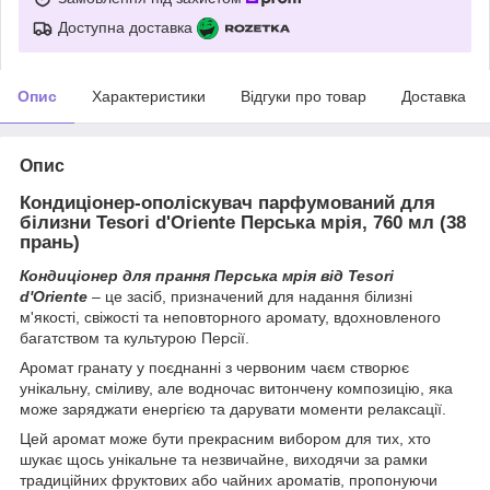
Доступна доставка
Опис
Характеристики
Відгуки про товар
Доставка
Опис
Кондиціонер-ополіскувач парфумований для
білизни Tesori d'Oriente Перська мрія, 760 мл (38
прань)
Кондиціонер для прання Перська мрія від Tesori
d'Oriente
– це засіб, призначений для надання білизні
м'якості, свіжості та неповторного аромату, вдохновленого
багатством та культурою Персії.
Аромат гранату у поєднанні з червоним чаєм створює
унікальну, сміливу, але водночас витончену композицію, яка
може заряджати енергією та дарувати моменти релаксації.
Цей аромат може бути прекрасним вибором для тих, хто
шукає щось унікальне та незвичайне, виходячи за рамки
традиційних фруктових або чайних ароматів, пропонуючи