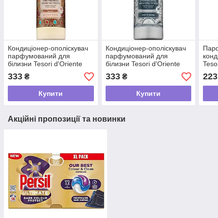
Кондиціонер-ополіскувач
Кондиціонер-ополіскувач
Пар
парфумований для
парфумований для
конд
білизни Tesori d'Oriente
білизни Tesori d'Oriente
Teso
Візантія Чорна троянда та
Білий мускус, 1160 мл (58
арга
333
333
223
₴
₴
лабданум, 1160 мл (58
прань)
апел
прань)
мл (
Купити
Купити
Акційні пропозиції та новинки