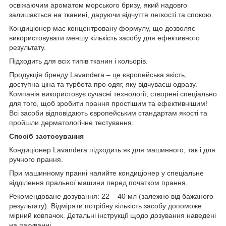
освіжаючим ароматом морського бризу, який надовго
залишається на тканині, даруючи відчуття легкості та спокою.
Кондиціонер має концентровану формулу, що дозволяє
використовувати меншу кількість засобу для ефективного
результату.
Підходить для всіх типів тканин і кольорів.
Продукція бренду Lavandera – це європейська якість,
доступна ціна та турбота про одяг, яку відчуваєш одразу.
Компанія використовує сучасні технології, створені спеціально
для того, щоб зробити прання простішим та ефективнішим!
Всі засоби відповідають європейським стандартам якості та
пройшли дерматологічне тестування.
Спосіб застосування
Кондиціонер Lavandera підходить як для машинного, так і для
ручного прання.
При машинному пранні налийте кондиціонер у спеціальне
відділення пральної машини перед початком прання.
Рекомендоване дозування: 22 – 40 мл (залежно від бажаного
результату). Відміряти потрібну кількість засобу допоможе
мірний ковпачок. Детальні інструкції щодо дозування наведені
на пакуванні.