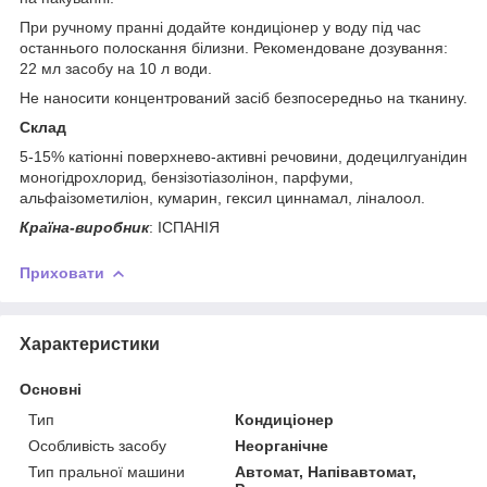
При ручному пранні додайте кондиціонер у воду під час
останнього полоскання білизни. Рекомендоване дозування:
22 мл засобу на 10 л води.
Не наносити концентрований засіб безпосередньо на тканину.
Склад
5-15% катіонні поверхнево-активні речовини, додецилгуанідин
моногідрохлорид, бензізотіазолінон, парфуми,
альфаізометиліон, кумарин, гексил циннамал, ліналоол.
Країна-виробник
: ІСПАНІЯ
Приховати
Характеристики
Основні
Тип
Кондиціонер
Особливість засобу
Неорганічне
Тип пральної машини
Автомат, Напівавтомат,