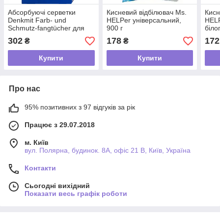
Абсорбуючі серветки
Кисневий відбілювач Ms.
Кисн
Denkmit Farb- und
HELPer універсальний,
HELP
Schmutz-fangtücher для
900 г
біло
прання кольорових речей,
302
178
172
₴
₴
50 шт
Купити
Купити
Про нас
95% позитивних з 97 відгуків за рік
Працює з 29.07.2018
м. Київ
вул. Полярна, будинок. 8А, офіс 21 В, Київ, Україна
Контакти
Сьогодні вихідний
Показати весь графік роботи