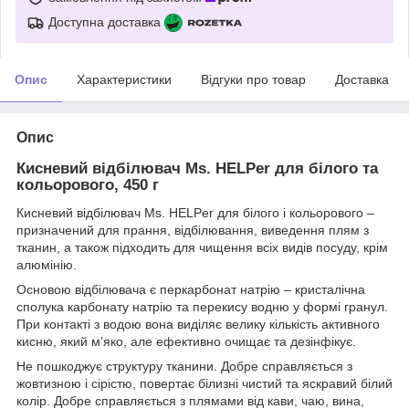
Доступна доставка
Опис
Характеристики
Відгуки про товар
Доставка
Опис
Кисневий відбілювач Ms. HELPer для білого та
кольорового, 450 г
Кисневий відбілювач Ms. HELPer для білого і кольорового –
призначений для прання, відбілювання, виведення плям з
тканин, а також підходить для чищення всіх видів посуду, крім
алюмінію.
Основою відбілювача є перкарбонат натрію – кристалічна
сполука карбонату натрію та перекису водню у формі гранул.
При контакті з водою вона виділяє велику кількість активного
кисню, який м’яко, але ефективно очищає та дезінфікує.
Не пошкоджує структуру тканини. Добре справляється з
жовтизною і сірістю, повертає білизні чистий та яскравий білий
колір. Добре справляється з плямами від кави, чаю, вина,