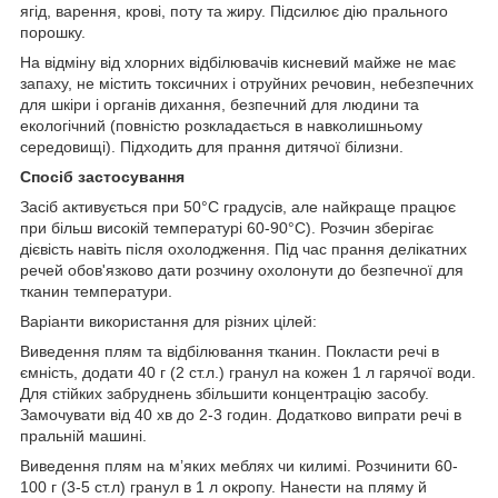
ягід, варення, крові, поту та жиру. Підсилює дію прального
порошку.
На відміну від хлорних відбілювачів кисневий майже не має
запаху, не містить токсичних і отруйних речовин, небезпечних
для шкіри і органів дихання, безпечний для людини та
екологічний (повністю розкладається в навколишньому
середовищі). Підходить для прання дитячої білизни.
Спосіб застосування
Засіб активується при 50°С градусів, але найкраще працює
при більш високій температурі 60-90°С). Розчин зберігає
дієвість навіть після охолодження. Під час прання делікатних
речей обов'язково дати розчину охолонути до безпечної для
тканин температури.
Варіанти використання для різних цілей:
Виведення плям та відбілювання тканин. Покласти речі в
ємність, додати 40 г (2 ст.л.) гранул на кожен 1 л гарячої води.
Для стійких забруднень збільшити концентрацію засобу.
Замочувати від 40 хв до 2-3 годин. Додатково випрати речі в
пральній машині.
Виведення плям на м’яких меблях чи килимі. Розчинити 60-
100 г (3-5 ст.л) гранул в 1 л окропу. Нанести на пляму й