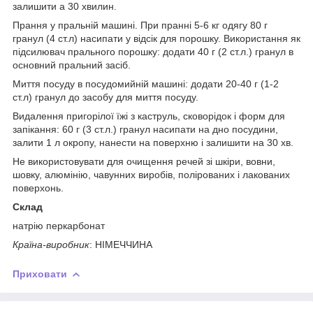
залишити а 30 хвилин.
Прання у пральній машині. При пранні 5-6 кг одягу 80 г
гранул (4 ст.л) насипати у відсік для порошку. Використання як
підсилювач прального порошку: додати 40 г (2 ст.л.) гранул в
основний пральний засіб.
Миття посуду в посудомийній машині: додати 20-40 г (1-2
ст.л) гранул до засобу для миття посуду.
Видалення пригорілої їжі з каструль, сковорідок і форм для
запікання: 60 г (3 ст.л.) гранул насипати на дно посудини,
залити 1 л окропу, нанести на поверхню і залишити на 30 хв.
Не використовувати для очищення речей зі шкіри, вовни,
шовку, алюмінію, чавунних виробів, полірованих і лакованих
поверхонь.
Склад
натрію перкарбонат
Країна-виробник
: НІМЕЧЧИНА
Приховати