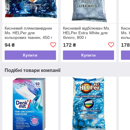
Кисневий плямовивідник
Кисневий відбілювач Ms.
Кисн
Ms. HELPer для
HELPer Extra White для
Ms. 
кольорових тканин, 450 г
білого, 800 г
коль
94
172
178
₴
₴
Купити
Купити
Подібні товари компанії