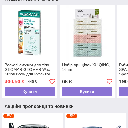
Воскові смужки для тіла
Набір прищіпок XU QING,
Губк
GEOMAR GEOMAR Wax
16 шт
SPA 
Strips Body для чутливої
Spon
шкіри, 20 шт
400,50
68
190
₴
₴
445 ₴
Купити
Купити
Акційні пропозиції та новинки
–5%
–5%