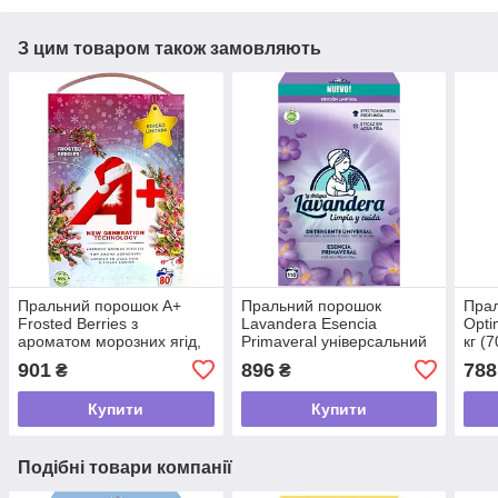
З цим товаром також замовляють
Пральний порошок A+
Пральний порошок
Пра
Frosted Berries з
Lavandera Esencia
Opti
ароматом морозних ягід,
Primaveral універсальний
кг (
4.8 кг (80 прань)
зі свіжим весняним
901
896
788
₴
₴
ароматом, 5.5 кг (110
прань)
Купити
Купити
Подібні товари компанії