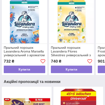
Пральний порошок
Пральний порошок
Пра
Lavandera Aroma Marsella
Lavandera Flores
Fros
універсальний з ароматом
Silvestres універсальний з
аром
марсельського мила,
ароматом польових квітів,
4.8 
732
740
901
₴
₴
4.675 кг (85 прань)
4.675 кг (85 прань)
Купити
Купити
Акційні пропозиції та новинки