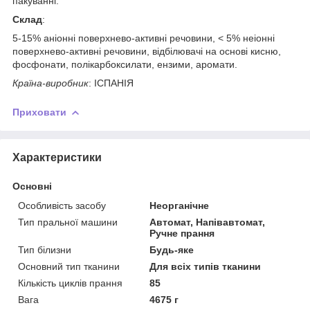
пакуванні.
Склад
:
5-15% аніонні поверхнево-активні речовини, < 5% неіонні
поверхнево-активні речовини, відбілювачі на основі кисню,
фосфонати, полікарбоксилати, ензими, аромати.
Країна-виробник
: ІСПАНІЯ
Приховати
Характеристики
Основні
Особливість засобу
Неорганічне
Тип пральної машини
Автомат, Напівавтомат,
Ручне прання
Тип білизни
Будь-яке
Основний тип тканини
Для всіх типів тканини
Кількість циклів прання
85
Вага
4675 г