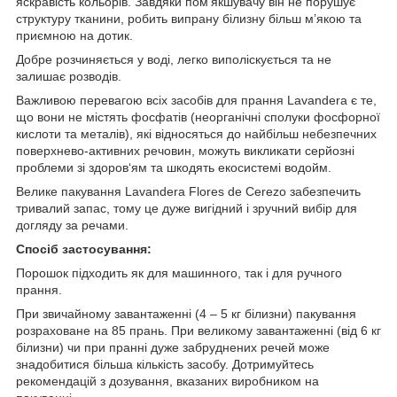
яскравість кольорів. Завдяки пом'якшувачу він не порушує
структуру тканини, робить випрану білизну більш м’якою та
приємною на дотик.
Добре розчиняється у воді, легко виполіскується та не
залишає розводів.
Важливою перевагою всіх засобів для прання Lavandera є те,
що вони не містять фосфатів (неорганічні сполуки фосфорної
кислоти та металів), які відносяться до найбільш небезпечних
поверхнево-активних речовин, можуть викликати серйозні
проблеми зі здоров‘ям та шкодять екосистемі водойм.
Велике пакування Lavandera Flores de Cerezo забезпечить
тривалий запас, тому це дуже вигідний і зручний вибір для
догляду за речами.
Спосіб застосування:
Порошок підходить як для машинного, так і для ручного
прання.
При звичайному завантаженні (4 – 5 кг білизни) пакування
розраховане на 85 прань. При великому завантаженні (від 6 кг
білизни) чи при пранні дуже забруднених речей може
знадобитися більша кількість засобу. Дотримуйтесь
рекомендацій з дозування, вказаних виробником на