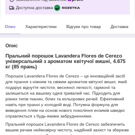
Доступна доставка
Опис
Характеристики
Відгуки про товар
Доставка
Опис
Пральний порошок Lavandera Flores de Cerezo
універсальний з ароматом квітучої вишні, 4.675
кг (85 прань)
Порошок Lavandera Flores de Cerezo – це інноваційній засіб
для прання з ніжним та свіжим ароматом квітучої вишні, який
подарує відчуття чистоти, весняної легкості, гармонії та
залишиться на вашому одязі тривалий час. Підходить для
різних типів тканин, білих та кольорових речей. Ефективний
навіть при пранні у холодній воді. Потужна формула для
виведення плям на основі нового покоління ензимів швидко
справляється з будь-якими забрудненнями.
Пральний порошок Lavandera Flores de Cerezo забезпечить
вашим речам неймовірну чистоту, надійний захист та збереже