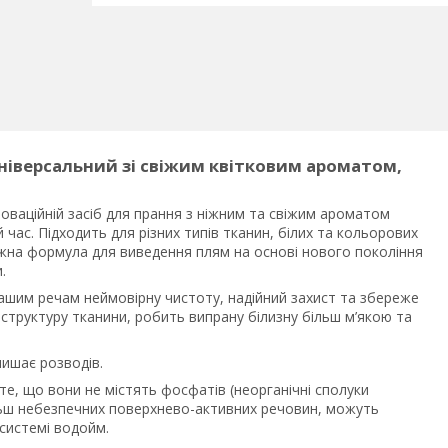
універсальний зі свіжим квітковим ароматом,
нноваційній засіб для прання з ніжним та свіжим ароматом
 час. Підходить для різних типів тканин, білих та кольорових
тужна формула для виведення плям на основі нового покоління
.
вашим речам неймовірну чистоту, надійний захист та збереже
 структуру тканини, робить випрану білизну більш м’якою та
лишає розводів.
те, що вони не містять фосфатів (неорганічні сполуки
ільш небезпечних поверхнево-активних речовин, можуть
системі водойм.