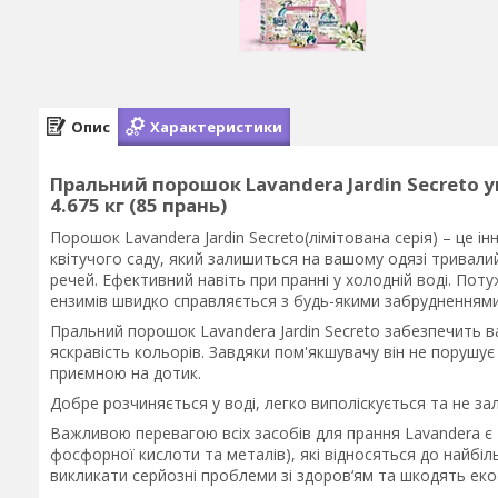
Опис
Характеристики
Пральний порошок Lavandera Jardin Secreto 
4.675 кг (85 прань)
Порошок Lavandera Jardin Secreto(лімітована серія) – це і
квітучого саду, який залишиться на вашому одязі тривалий
речей. Ефективний навіть при пранні у холодній воді. По
ензимів швидко справляється з будь-якими забрудненнями
Пральний порошок Lavandera Jardin Secreto забезпечить 
яскравість кольорів. Завдяки пом'якшувачу він не порушує
приємною на дотик.
Добре розчиняється у воді, легко виполіскується та не за
Важливою перевагою всіх засобів для прання Lavandera є 
фосфорної кислоти та металів), які відносяться до найб
викликати серйозні проблеми зі здоров‘ям та шкодять еко