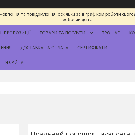
овлення та повідомлення, оскільки за її графіком роботи сього
робочий день.
НІ ПРОПОЗИЦІЇ
ТОВАРИ ТА ПОСЛУГИ
ПРО НАС
КО
НЕННЯ
ДОСТАВКА ТА ОПЛАТА
СЕРТИФІКАТИ
ННЯ САЙТУ
Пральний порошок Lavandera J