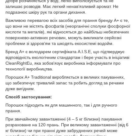
Добре розчиняється у воді, легко виполіскується та не
залишає розводів. Має легкий ненав’язливий аромат. Не
подразнює шкіру рук та органи дихання.
Важливою перевагою всіх засобів для прання бренду A+ є те,
що вони не містять фосфатів (неорганічні сполуки фосфорної
кислоти та металів), які відносяться до найбільш небезпечних
поверхнево-активних речовин, можуть викликати серйозні
проблеми зі здоров‘ям та шкодять екосистемі водойм.
Бренд А+ є володарем сертифіката A.I.S.E, що підтверджує
відповідність екологічним стандартам і бере участь в ініціативі
CleanRightEu, яка зобов'язує виробника інформувати про
технології виробництва.
Порошок A+ Traditional виробляється в великих пакуваннях,
що забезпечує тривалий запас та робить догляд за речами
дуже вигідним.
Спосіб застосування:
Порошок підходить як для машинного, так і для ручного
прання.
При звичайному завантаженні (4 – 5 кг білизни) пакування
розраховане на 120 прань. При великому завантаженні (від 6
кг білизни) чи при пранні дуже забруднених речей може