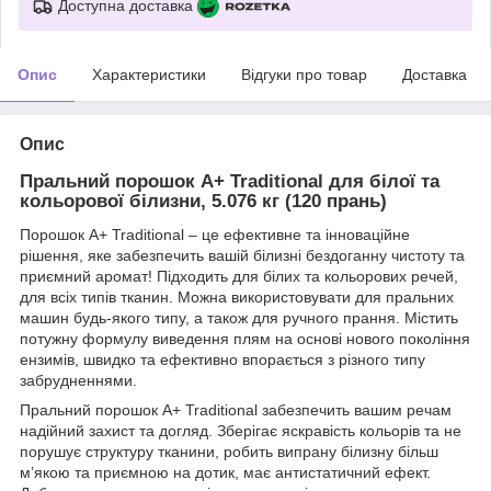
Доступна доставка
Опис
Характеристики
Відгуки про товар
Доставка
Опис
Пральний порошок A+ Traditional для білої та
кольорової білизни, 5.076 кг (120 прань)
Порошок A+ Traditional – це ефективне та інноваційне
рішення, яке забезпечить вашій білизні бездоганну чистоту та
приємний аромат! Підходить для білих та кольорових речей,
для всіх типів тканин. Можна використовувати для пральних
машин будь-якого типу, а також для ручного прання. Містить
потужну формулу виведення плям на основі нового покоління
ензимів, швидко та ефективно впорається з різного типу
забрудненнями.
Пральний порошок A+ Traditional забезпечить вашим речам
надійний захист та догляд. Зберігає яскравість кольорів та не
порушує структуру тканини, робить випрану білизну більш
м’якою та приємною на дотик, має антистатичний ефект.