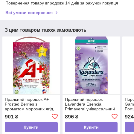
Повернення товару впродовж 14 днів за рахунок покупця
Всі умови повернення
З цим товаром також замовляють
Пральний порошок A+
Пральний порошок
Пор
Frosted Berries з
Lavandera Esencia
Gama
ароматом морозних ягід,
Primaveral універсальний
Port
4.8 кг (80 прань)
зі свіжим весняним
пран
901
896
924
₴
₴
ароматом, 5.5 кг (110
прань)
Купити
Купити