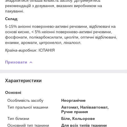
знадобитися більша кількість засобу. Дотримуйтесь
рекомендацій з дозування, вказаних виробником на
пакуванні.
Склад
:
5-15% аніонні поверхнево-активні речовини, відбілювачі на
основі кисню, < 5% неіонні поверхнево-активні речовини,
фосфонати, полікарбоксилати, цеоліти, оптичні відбілювачі,
ензими, аромати, цитронелол, ліналоол.
Країна-виробник
: ІСПАНІЯ
Приховати
Характеристики
Основні
Особливість засобу
Неорганічне
Тип пральної машини
Автомат, Напівавтомат,
Ручне прання
Тип білизни
Біле, Кольорове
Основний тип тканини
Для всіх типів тканини