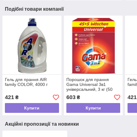
Подібні товари компанії
Гель для прання AIR
Порошок для прання
Гель
family COLOR, 4000 г
Gama Universal 3в1
fami
універсальний, 3 кг (50
прань)
421
603
421
₴
₴
Купити
Купити
Акційні пропозиції та новинки