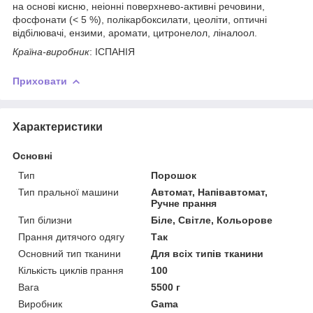
на основі кисню, неіонні поверхнево-активні речовини,
фосфонати (< 5 %), полікарбоксилати, цеоліти, оптичні
відбілювачі, ензими, аромати, цитронелол, ліналоол.
Країна-виробник
: ІСПАНІЯ
Приховати
Характеристики
Основні
Тип
Порошок
Тип пральної машини
Автомат, Напівавтомат,
Ручне прання
Тип білизни
Біле, Світле, Кольорове
Прання дитячого одягу
Так
Основний тип тканини
Для всіх типів тканини
Кількість циклів прання
100
Вага
5500 г
Виробник
Gama