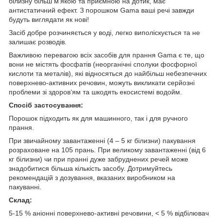
білизну більш м’якою та приємною на дотик, має
антистатичний ефект. З порошком Gama ваші речі завжди
будуть виглядати як нові!
Засіб добре розчиняється у воді, легко виполіскується та не
залишає розводів.
Важливою перевагою всіх засобів для прання Gama є те, що
вони не містять фосфатів (неорганічні сполуки фосфорної
кислоти та металів), які відносяться до найбільш небезпечних
поверхнево-активних речовин, можуть викликати серйозні
проблеми зі здоров‘ям та шкодять екосистемі водойм.
Спосіб застосування:
Порошок підходить як для машинного, так і для ручного
прання.
При звичайному завантаженні (4 – 5 кг білизни) пакування
розраховане на 105 прань. При великому завантаженні (від 6
кг білизни) чи при пранні дуже забруднених речей може
знадобитися більша кількість засобу. Дотримуйтесь
рекомендацій з дозування, вказаних виробником на
пакуванні.
Склад:
5-15 % аніонні поверхнево-активні речовини, < 5 % відбілювач