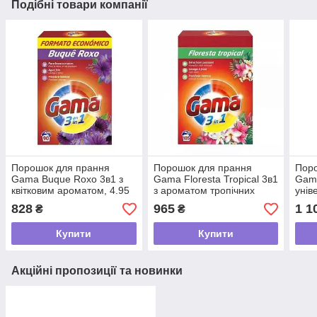
Подібні товари компанії
Порошок для прання
Порошок для прання
Пор
Gama Buque Roxo 3в1 з
Gama Floresta Tropical 3в1
Gama
квітковим ароматом, 4.95
з ароматом тропічних
унів
кг (90 прань)
квітів, 6.3 кг (105 прань)
пран
828
965
1 1
₴
₴
Купити
Купити
Акційні пропозиції та новинки