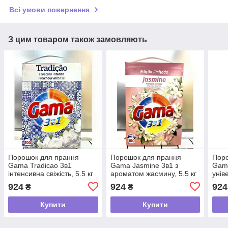
Всі умови повернення
З цим товаром також замовляють
Порошок для прання
Порошок для прання
Пор
Gama Tradicao 3в1
Gama Jasmine 3в1 з
Gama
інтенсивна свіжість, 5.5 кг
ароматом жасмину, 5.5 кг
унів
(100 прань)
(100 прань)
пран
924
924
924
₴
₴
Купити
Купити