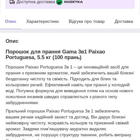
Доступна доставка
Опис
Характеристики
Відгуки про товар
Доставка
Опис
Порошок для прання Gama 3в1 Paixao
Portuguesa, 5.5 кг (100 прань)
Порошок Paixao Portuguesa 3в 1 – це інноваційній засіб для
прання з приємним ароматом, який забезпечить вашій білизні
бездоганну чистоту та свіжість. Підходить для білих та
кольорових речей. Ефективний навіть при пранні у холодній
воді. Потужна формула для виведення плям на основі нового
покоління ензимів швидко справляється з різного типу
забрудненнями.
Пральний порошок Paixao Portuguesa 3в 1 забезпечить
вашим речам надійний захист та догляд. Він дарує білизні
неймовірну чистоту, яскравість кольорів та приємний свіжий
аромат. Завдяки пом'якшувачу акуратно видаляє
забруднення, не порушує структуру тканини, робить випрану