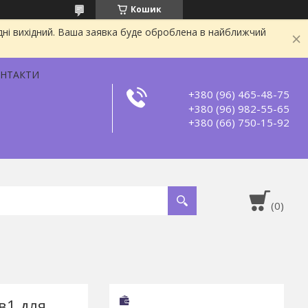
Кошик
дні вихідний. Ваша заявка буде оброблена в найближчий
НТАКТИ
+380 (96) 465-48-75
+380 (96) 982-55-65
+380 (66) 750-15-92
в1 для