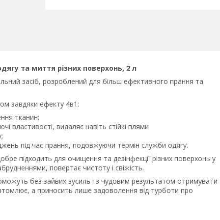
одягу та миття різних поверхонь, 2 л
сальний засіб, розроблений для більш ефективного прання та
ом завдяки ефекту 4в1:
ння тканин;
чі властивості, видаляє навіть стійкі плями
;
джень під час прання, подовжуючи термін служби одягу.
бре підходить для очищення та дезінфекції різних поверхонь у
забрудненнями, повертає чистоту і свіжість.
можуть без зайвих зусиль і з чудовим результатом отримувати
 втомлює, а приносить лише задоволення від турботи про