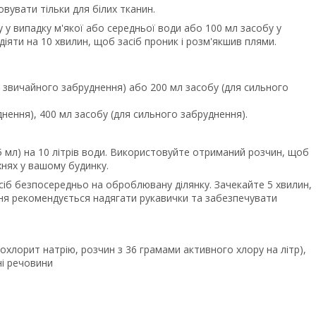
вувати тільки для білих тканин.
у у випадку м'якої або середньої води або 100 мл засобу у
діяти на 10 хвилин, щоб засіб проник і розм'якшив плями.
ля звичайного забруднення) або 200 мл засобу (для сильного
днення), 400 мл засобу (для сильного забруднення).
 мл) на 10 літрів води. Використовуйте отриманий розчин, щоб
хнях у вашому будинку.
асіб безпосередньо на оброблювану ділянку. Зачекайте 5 хвилин,
ння рекомендується надягати рукавички та забезпечувати
іпохлорит натрію, розчин з 36 грамами активного хлору на літр),
ні речовини