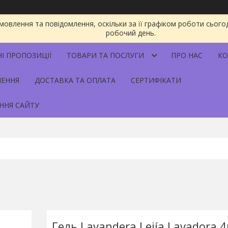
овлення та повідомлення, оскільки за її графіком роботи сього
робочий день.
НІ ПРОПОЗИЦІЇ
ТОВАРИ ТА ПОСЛУГИ
ПРО НАС
КО
НЕННЯ
ДОСТАВКА ТА ОПЛАТА
СЕРТИФІКАТИ
ННЯ САЙТУ
Гель Lavandera Lejía Lavadora 4