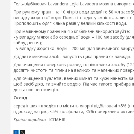
Гель-відбілювач Lavandera Lejía Lavadora можна використо
При ручному пранні на 10 літрів води додайте 50 мл засоб
випадку жорсткої води. Помістіть одяг у ємність, залиште 
Прополощіть одяг кілька разів у великій кількості води.
При машинному пранні на 4.5 кг білизни використовуйте:
- у випадку м'якої або середньої води – 100 мл засобу (д
забруднення);
- у випадку жорсткої води – 200 мл (для звичайного забру
Додайте миючий засіб і запустіть цикл прання як завжди.
Для очищення поверхонь розведіть півсклянки засобу (125
досягти чистоти та гігієни на великих та маленьких повер
Для очищення туалетів, ванних кімнат та кухні нанесіть з
щоб засіб діяв, та змийте водою. Під час такого прибира
достатню вентиляцію.
Склад
серед інших інгредієнтів містить хлорні відбілювачі <5% (г
гідроксид натрію, <5% фосфонати, <5% поверхнево-актив
Країна-виробник:
ІСПАНІЯ