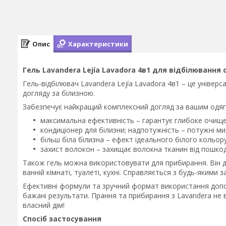
Опис
Характеристики
Гель Lavandera Lejía Lavadora 4в1 для відбілювання 
Гель-відбілювач Lavandera Lejía Lavadora 4в1 – це універ
догляду за білизною.
Забезпечує найкращий комплексний догляд за вашим одяг
максимальна ефективність – гарантує глибоке очище
кондиціонер для білизни; надпотужність – потужні мию
більш біла білизна – ефект ідеального білого кольору
захист волокон – захищає волокна тканин від пошко
Також гель можна використовувати для прибирання. Він до
ванній кімнаті, туалеті, кухні. Справляється з будь-якими 
Ефективні формули та зручний формат використання допо
бажані результати. Прання та прибирання з Lavandera не
власний дім!
Спосіб застосування