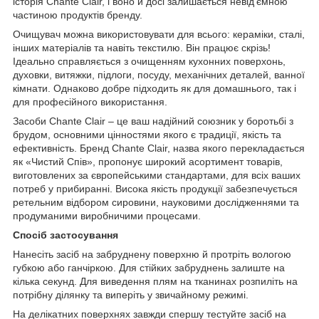
історія Chante Clair, і воно й досі залишається невід’ємною
частиною продуктів бренду.
Очищувач можна використовувати для всього: кераміки, сталі,
інших матеріалів та навіть текстилю. Він працює скрізь!
Ідеально справляється з очищенням кухонних поверхонь,
духовки, витяжки, підлоги, посуду, механічних деталей, ванної
кімнати. Однаково добре підходить як для домашнього, так і
для професійного використання.
Засоби Chante Clair – це ваш надійний союзник у боротьбі з
брудом, основними цінностями якого є традиції, якість та
ефективність. Бренд Chante Clair, назва якого перекладається
як «Чистий Спів», пропонує широкий асортимент товарів,
виготовлених за європейськими стандартами, для всіх ваших
потреб у прибиранні. Висока якість продукції забезпечується
ретельним відбором сировини, науковими дослідженнями та
продуманими виробничими процесами.
Спосіб застосування
Нанесіть засіб на забруднену поверхню й протріть вологою
губкою або ганчіркою. Для стійких забруднень залиште на
кілька секунд. Для виведення плям на тканинах розпиліть на
потрібну ділянку та виперіть у звичайному режимі.
На делікатних поверхнях завжди спершу тестуйте засіб на