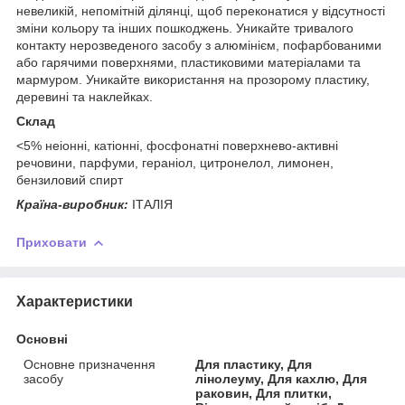
невеликій, непомітній ділянці, щоб переконатися у відсутності
зміни кольору та інших пошкоджень. Уникайте тривалого
контакту нерозведеного засобу з алюмінієм, пофарбованими
або гарячими поверхнями, пластиковими матеріалами та
мармуром. Уникайте використання на прозорому пластику,
деревині та наклейках.
Склад
<5% неіонні, катіонні, фосфонатні поверхнево-активні
речовини, парфуми, гераніол, цитронелол, лимонен,
бензиловий спирт
Країна-виробник:
ІТАЛІЯ
Приховати
Характеристики
Основні
Основне призначення
Для пластику, Для
засобу
лінолеуму, Для кахлю, Для
раковин, Для плитки,