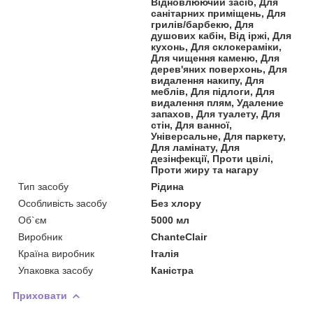
Відновлюючий засіб, Для
санітарних приміщень, Для
грилів/барбекю, Для
душових кабін, Від іржі, Для
кухонь, Для склокераміки,
Для чищення каменю, Для
дерев'яних поверхонь, Для
видалення накипу, Для
меблів, Для підлоги, Для
видалення плям, Удаление
запахов, Для туалету, Для
стін, Для ванної,
Універсальне, Для паркету,
Для ламінату, Для
дезінфекції, Проти цвілі,
Проти жиру та нагару
Тип засобу
Рідина
Особливість засобу
Без хлору
Об`єм
5000 мл
Виробник
ChanteClair
Країна виробник
Італія
Упаковка засобу
Каністра
Приховати