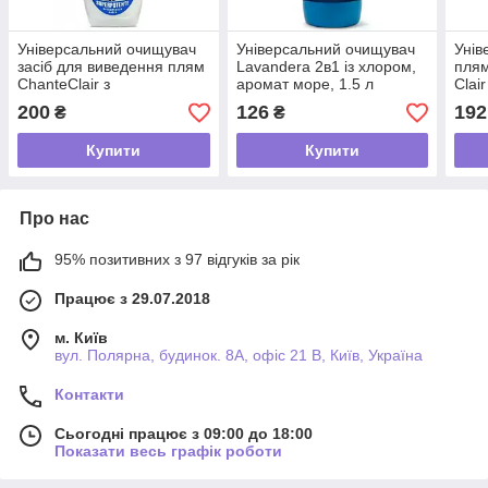
Універсальний очищувач
Універсальний очищувач
Унів
засіб для виведення плям
Lavandera 2в1 із хлором,
плям
ChanteClair з
аромат море, 1.5 л
Clai
бікарбонатом, 600 мл
600 
200
126
192
₴
₴
Купити
Купити
Про нас
95% позитивних з 97 відгуків за рік
Працює з 29.07.2018
м. Київ
вул. Полярна, будинок. 8А, офіс 21 В, Київ, Україна
Контакти
Сьогодні працює з 09:00 до 18:00
Показати весь графік роботи