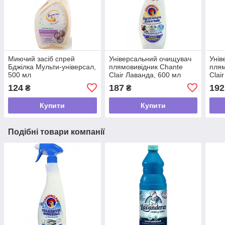
Миючий засіб спрей
Універсальний очищувач
Унів
Бджілка Мульти-універсал,
плямовивідник Chante
плям
500 мл
Clair Лаванда, 600 мл
Clai
600 
124
187
192
₴
₴
Купити
Купити
Подібні товари компанії