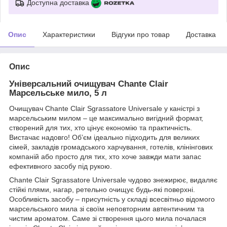
Доступна доставка
Опис
Характеристики
Відгуки про товар
Доставка
Опис
Універсальний очищувач Chante Clair
Марсельське мило, 5 л
Очищувач Chante Clair Sgrassatore Universale у каністрі з
марсельським милом – це максимально вигідний формат,
створений для тих, хто цінує економію та практичність.
Вистачає надовго! Об’єм ідеально підходить для великих
сімей, закладів громадського харчування, готелів, клінінгових
компаній або просто для тих, хто хоче завжди мати запас
ефективного засобу під рукою.
Chante Clair Sgrassatore Universale чудово знежирює, видаляє
стійкі плями, нагар, ретельно очищує будь-які поверхні.
Особливість засобу – присутність у складі всесвітньо відомого
марсельського мила зі своїм неповторним автентичним та
чистим ароматом. Саме зі створення цього мила почалася