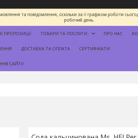
овлення та повідомлення, оскільки за її графіком роботи сього
робочий день.
НІ ПРОПОЗИЦІЇ
ТОВАРИ ТА ПОСЛУГИ
ПРО НАС
КО
НЕННЯ
ДОСТАВКА ТА ОПЛАТА
СЕРТИФІКАТИ
ННЯ САЙТУ
Сода кальцинована Ms. HELPer