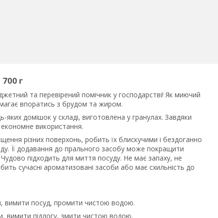
 700 г
джетний та перевірений помічник у господарстві! Як миючий
омагає впоратись з брудом та жиром.
ь-яких домішок у складі, виготовлена у гранулах. Завдяки
 економне використання.
чищення різних поверхонь, робить їх блискучими і бездоганно
ду. Її додавання до прального засобу може покращити
Чудово підходить для миття посуду. Не має запаху, не
юбить сучасні ароматизовані засоби або має схильність до
ди, вимити посуд, промити чистою водою.
ди, вимити підлогу, змити чистою водою.