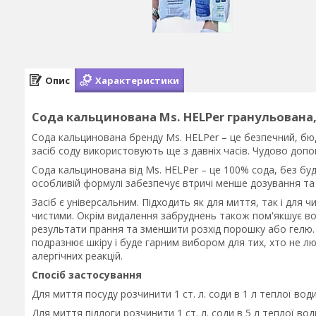
Опис
Характеристики
Сода кальцинована Ms. HELPer гранульована,
Сода кальцинована бренду Ms. HELPer – це безпечний, бю
засіб соду використовують ще з давніх часів. Чудово доп
Сода кальцинована від Ms. HELPer – це 100% сода, без буд
особливій формулі забезпечує втричі менше дозування та
Засіб є універсальним. Підходить як для миття, так і для 
чистими. Окрім видалення забруднень також пом'якшує во
результати прання та зменшити розхід порошку або гелю. 
подразнює шкіру і буде гарним вибором для тих, хто не л
алергічних реакцій.
Спосіб застосування
Для миття посуду розчинити 1 ст. л. соди в 1 л теплої во
Для миття підлоги розчинити 1 ст. л. соди в 5 л теплої во