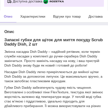
Доступна доставка
Опис
Характеристики
Відгуки про товар
Доставка
Опис
Запасні губки для щіток для миття посуду Scrub
Daddy Dish, 2 шт
Змінна насадка Dish Daddy – надійний рятівник, коли термін
служби насадки у комплекті до ручки-скрабера Dish Daddy
закінчиться. Просто замініть насадку на нову, і ваш пристрій
Dish Daddy знову буде як новий і готовий до роботи!
Насадки Dish Daddy легко прикріплюються до мийної щітки
Dish Daddy за допомогою липучок. Це максимально зручно, а
також запобігає пластиковим відходам.
Губки Dish Daddy забезпечують чудову якість чищення.
Виготовлені з особливої піни FlexTexture, текстура якої змінює
жорсткість залежно від температури води. У теплій воді губка
стає м'якою і піддатливою, ідеально підходить для
дбайливого прибирання. Її можна використовувати на різних