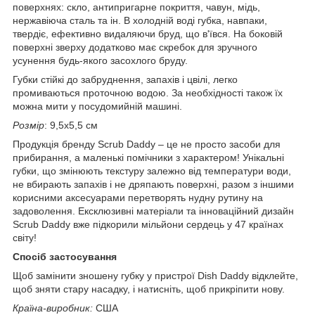
поверхнях: скло, антипригарне покриття, чавун, мідь,
нержавіюча сталь та ін. В холодній воді губка, навпаки,
твердіє, ефективно видаляючи бруд, що в'ївся. На боковій
поверхні зверху додатково має скребок для зручного
усунення будь-якого засохлого бруду.
Губки стійкі до забруднення, запахів і цвілі, легко
промиваються проточною водою. За необхідності також їх
можна мити у посудомийній машині.
Розмір
: 9,5х5,5 см
Продукція бренду Scrub Daddy – це не просто засоби для
прибирання, а маленькі помічники з характером! Унікальні
губки, що змінюють текстуру залежно від температури води,
не вбирають запахів і не дряпають поверхні, разом з іншими
корисними аксесуарами перетворять нудну рутину на
задоволення. Ексклюзивні матеріали та інноваційний дизайн
Scrub Daddy вже підкорили мільйони сердець у 47 країнах
світу!
Спосіб застосування
Щоб замінити зношену губку у пристрої Dish Daddy відклейте,
щоб зняти стару насадку, і натисніть, щоб прикріпити нову.
Країна-виробник:
США