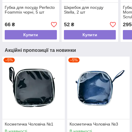
Губка для посуду Perfecto
Шкребок для посуду
Губк
Foammix чорні, 5 шт
Stella, 2 шт
Mom
Scru
66
52
295
₴
₴
Купити
Купити
Акційні пропозиції та новинки
–5%
–5%
Косметичка Чоловіча №1
Косметичка Чоловіча №3
В наявності
В наявності