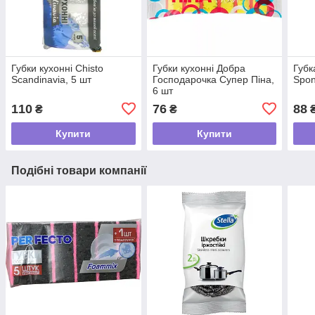
Губки кухонні Chisto
Губки кухонні Добра
Губк
Scandinavia, 5 шт
Господарочка Супер Піна,
Spon
6 шт
110
76
88
₴
₴
Купити
Купити
Подібні товари компанії