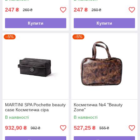
247
247
₴
₴
260 ₴
260 ₴
Купити
Купити
–5%
–5%
MARTINI SPA Pochette beauty
Косметичка №4 "Beauty
case Косметичка сіра
Zone"
В наявності
В наявності
932,90
527,25
₴
₴
982 ₴
555 ₴