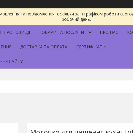
овлення та повідомлення, оскільки за її графіком роботи сього
робочий день.
НІ ПРОПОЗИЦІЇ
ТОВАРИ ТА ПОСЛУГИ
ПРО НАС
КО
НЕННЯ
ДОСТАВКА ТА ОПЛАТА
СЕРТИФІКАТИ
ННЯ САЙТУ
Молочко для чищення кухні Tyt