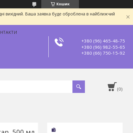
Кошик
дні вихідний. Ваша заявка буде оброблена в найближчий
НТАКТИ
+380 (96) 465-48-75
+380 (96) 982-55-65
+380 (66) 750-15-92
an, 500 мл