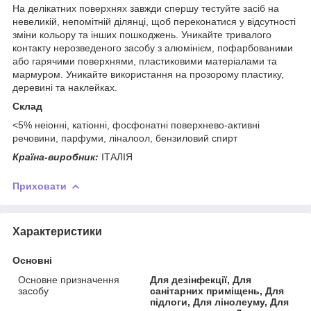
На делікатних поверхнях завжди спершу тестуйте засіб на
невеликій, непомітній ділянці, щоб переконатися у відсутності
зміни кольору та інших пошкоджень. Уникайте тривалого
контакту нерозведеного засобу з алюмінієм, пофарбованими
або гарячими поверхнями, пластиковими матеріалами та
мармуром. Уникайте використання на прозорому пластику,
деревині та наклейках.
Склад
<5% неіонні, катіонні, фосфонатні поверхнево-активні
речовини, парфуми, ліналоол, бензиловий спирт
Країна-виробник:
ІТАЛІЯ
Приховати
Характеристики
Основні
Основне призначення
Для дезінфекції, Для
засобу
санітарних приміщень, Для
підлоги, Для лінолеуму, Для