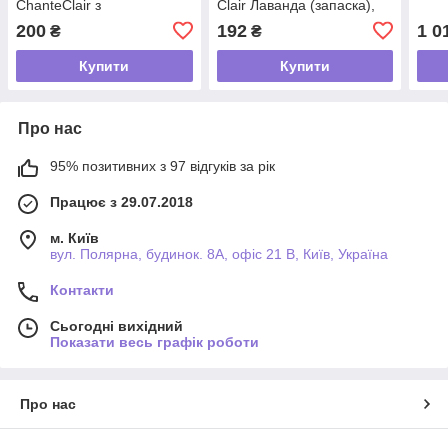
ChanteClair з
Clair Лаванда (запаска),
бікарбонатом, 600 мл
600 мл
200
192
1 0
₴
₴
Купити
Купити
Про нас
95% позитивних з 97 відгуків за рік
Працює з 29.07.2018
м. Київ
вул. Полярна, будинок. 8А, офіс 21 В, Київ, Україна
Контакти
Сьогодні вихідний
Показати весь графік роботи
Про нас