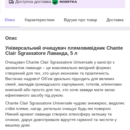
Доступна доставка
Опис
Характеристики
Відгуки про товар
Доставка
Опис
Універсальний очищувач плямовивідник Chante
Clair Sgrassatore Лаванда, 5 л
Очищувач Chante Clair Sgrassatore Universale у каністрі з
ароматом лаванди – це максимально вигідний формат,
створений для тих, хто цінує економію та практичність.
Вистачає надовго! Об’єм ідеально підходить для великих
сімей, закладів громадського харчування, готелів, клінінгових
компаній або просто для тих, хто хоче завжди мати запас
ефективного засобу під рукою.
Chante Clair Sgrassatore Universale чудово знежирює, видаляє
стійкі плями, нагар, ретельно очищує будь-які поверхні.
Ніжний аромат лаванди створює атмосферу затишку та
спокою, дарує довготривале відчуття гармонії та чистоти у
вашому домі.