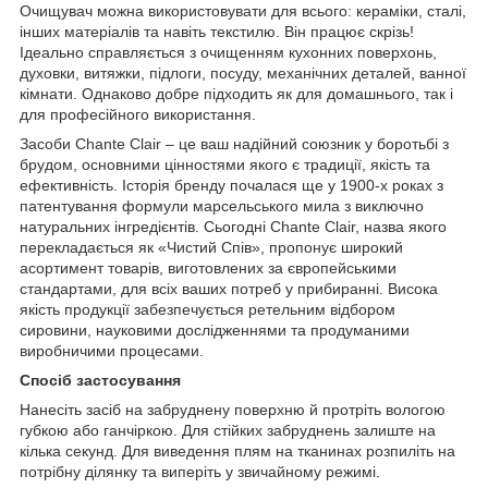
Очищувач можна використовувати для всього: кераміки, сталі,
інших матеріалів та навіть текстилю. Він працює скрізь!
Ідеально справляється з очищенням кухонних поверхонь,
духовки, витяжки, підлоги, посуду, механічних деталей, ванної
кімнати. Однаково добре підходить як для домашнього, так і
для професійного використання.
Засоби Chante Clair – це ваш надійний союзник у боротьбі з
брудом, основними цінностями якого є традиції, якість та
ефективність. Історія бренду почалася ще у 1900-х роках з
патентування формули марсельського мила з виключно
натуральних інгредієнтів. Сьогодні Chante Clair, назва якого
перекладається як «Чистий Спів», пропонує широкий
асортимент товарів, виготовлених за європейськими
стандартами, для всіх ваших потреб у прибиранні. Висока
якість продукції забезпечується ретельним відбором
сировини, науковими дослідженнями та продуманими
виробничими процесами.
Спосіб застосування
Нанесіть засіб на забруднену поверхню й протріть вологою
губкою або ганчіркою. Для стійких забруднень залиште на
кілька секунд. Для виведення плям на тканинах розпиліть на
потрібну ділянку та виперіть у звичайному режимі.