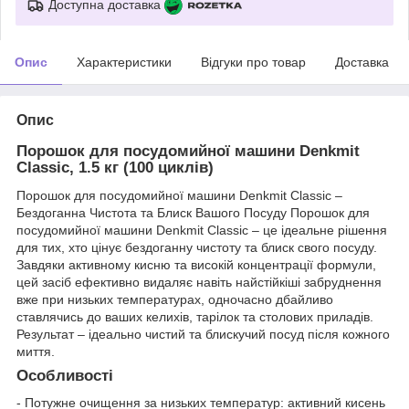
Доступна доставка
Опис
Характеристики
Відгуки про товар
Доставка
Опис
Порошок для посудомийної машини Denkmit
Classic, 1.5 кг (100 циклів)
Порошок для посудомийної машини Denkmit Classic –
Бездоганна Чистота та Блиск Вашого Посуду Порошок для
посудомийної машини Denkmit Classic – це ідеальне рішення
для тих, хто цінує бездоганну чистоту та блиск свого посуду.
Завдяки активному кисню та високій концентрації формули,
цей засіб ефективно видаляє навіть найстійкіші забруднення
вже при низьких температурах, одночасно дбайливо
ставлячись до ваших келихів, тарілок та столових приладів.
Результат – ідеально чистий та блискучий посуд після кожного
миття.
Особливості
- Потужне очищення за низьких температур: активний кисень