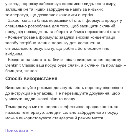
у складі порошку забезпечує ефективне видалення жиру,
залишків їжі та інших забруднень навіть за низьких
температур, що дозволяє економити енергію.
- Захист скла та блиск нержавіючої сталі: формула продукту
спеціально розроблена для того, щоб захищати скляний
посуд від пошкоджень та зберігати блиск нержавіючої сталі.
- Концентрована формула: завдяки високій концентрації
засобу потрібно менше порошку для досягнення
оптимального результату, що робить його економічно
вигідним.
- Бездоганна чистота та блиск: після використання порошку
Denkmit Classic ваш посуд буде сяяти, а склянки та прилади –
блищати, як нові.
Спосіб використання
Використовуйте рекомендовану кількість порошку відповідно
до інструкцій на упаковці. Не перевищуйте дозування, щоб
уникнути надлишкової піни та осаду.
Температура миття: порошок ефективно працює навіть за
низьких температур, але для сильно забрудненого посуду
можна використовувати стандартний режим миття.
Приховати