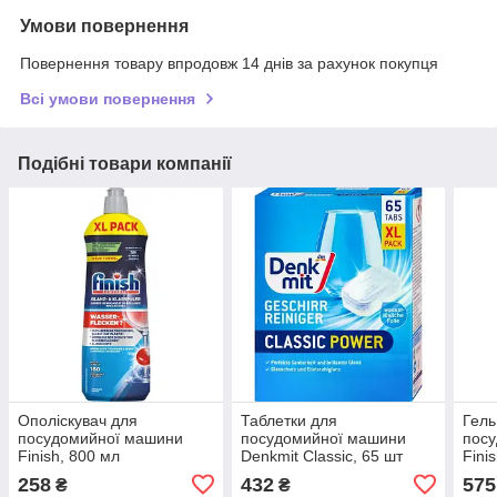
Умови повернення
Повернення товару впродовж 14 днів за рахунок покупця
Всі умови повернення
Подібні товари компанії
Ополіскувач для
Таблетки для
Гель
посудомийної машини
посудомийної машини
пос
Finish, 800 мл
Denkmit Classic, 65 шт
Fini
л (5
258
432
575
₴
₴