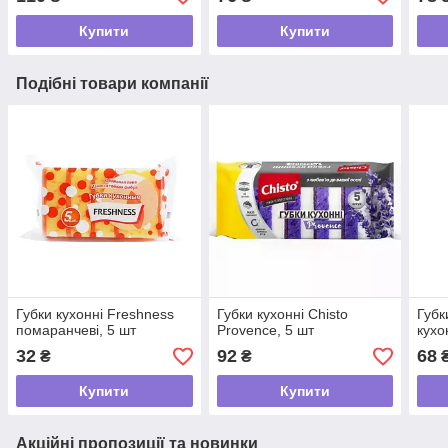
Купити
Купити
Подібні товари компанії
Губки кухонні Freshness
Губки кухонні Chisto
Губк
помаранчеві, 5 шт
Provence, 5 шт
кухо
32
92
68
₴
₴
Купити
Купити
Акційні пропозиції та новинки