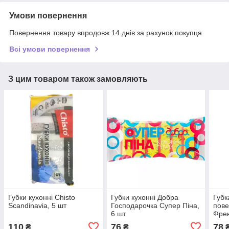
Умови повернення
Повернення товару впродовж 14 днів за рахунок покупця
Всі умови повернення
З цим товаром також замовляють
Губки кухонні Chisto
Губки кухонні Добра
Губк
Scandinavia, 5 шт
Господарочка Супер Піна,
пове
6 шт
Фрек
110
76
78
₴
₴