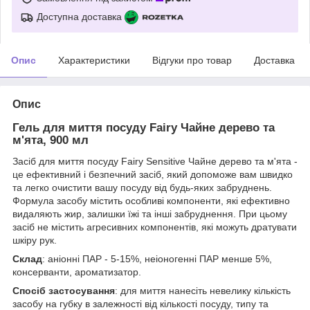
Доступна доставка
Опис
Характеристики
Відгуки про товар
Доставка
Опис
Гель для миття посуду Fairy Чайне дерево та
м'ята, 900 мл
Засіб для миття посуду Fairy Sensitive Чайне дерево та м'ята -
це ефективний і безпечний засіб, який допоможе вам швидко
та легко очистити вашу посуду від будь-яких забруднень.
Формула засобу містить особливі компоненти, які ефективно
видаляють жир, залишки їжі та інші забруднення. При цьому
засіб не містить агресивних компонентів, які можуть дратувати
шкіру рук.
Склад
: аніонні ПАР - 5-15%, неіоногенні ПАР менше 5%,
консерванти, ароматизатор.
Спосіб застосування
: для миття нанесіть невелику кількість
засобу на губку в залежності від кількості посуду, типу та