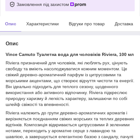
Замовлення під захистом
Опис
Характеристики
Відгуки про товар
Доставка
Опис
Vince Camuto Туалетна вода для чоловіків Riviera, 100 мл
Riviera призначений для чоловіків, які люблять рух, цінують
свободу та вміють насолоджуватися кожним моментом. Це
свіжий деревно-ароматичний парфум із цитрусовими та
морськими акцентами, що створює відчуття чистоти та енергії.
Він ідеально підходить для теплого сезону, щоденного
використання або активного відпочинку. Riviera підкреслює
природну харизму й легкість характеру, залишаючи по собі
шлейф свіжості та впевненості.
Riviera належить до групи деревно-ароматичних ароматів і
вирізняється поєднанням свіжих морських та теплих деревних
відтінків. Композиція відкривається цитрусовими й зеленими
нотами, переходить у ароматне серце з лавандою та
шавлією, а завершується елегантною базою з сандалу, пачулі