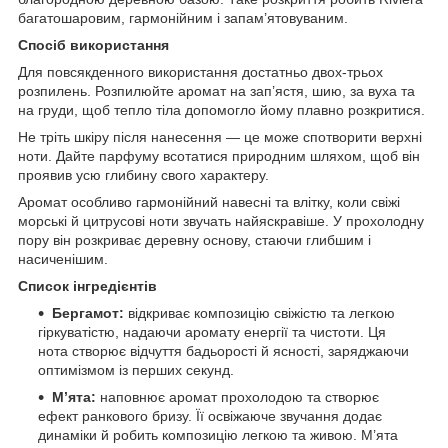
багатошаровим, гармонійним і запам’ятовуваним.
Спосіб використання
Для повсякденного використання достатньо двох-трьох
розпилень. Розпилюйте аромат на зап’ястя, шию, за вуха та
на груди, щоб тепло тіла допомогло йому плавно розкритися.
Не тріть шкіру після нанесення — це може спотворити верхні
ноти. Дайте парфуму всотатися природним шляхом, щоб він
проявив усю глибину свого характеру.
Аромат особливо гармонійний навесні та влітку, коли свіжі
морські й цитрусові ноти звучать найяскравіше. У прохолодну
пору він розкриває деревну основу, стаючи глибшим і
насиченішим.
Список інгредієнтів
Бергамот:
відкриває композицію свіжістю та легкою
гіркуватістю, надаючи аромату енергії та чистоти. Ця
нота створює відчуття бадьорості й ясності, заряджаючи
оптимізмом із перших секунд.
М’ята:
наповнює аромат прохолодою та створює
ефект ранкового бризу. Її освіжаюче звучання додає
динаміки й робить композицію легкою та живою. М’ята