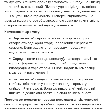
та мускусу. Стійкість аромату становить 6–8 годин, а шлейф
— легкий, але виразний. Riviera чудово підійде чоловікові,
який поєднує елегантність із невимушеністю, а динамічність
— із внутрішньою гармонією. Експерти відзначають, що
аромат відрізняється збалансованою свіжістю та чуттєвістю,
створюючи відчуття свободи й упевненості.
Композиція аромату
Верхні ноти:
бергамот, м’ята та морський бриз
створюють бадьорий старт, наповнений енергією та
свіжістю. Вони задають тон аромату, передаючи
відчуття чистоти та легкості.
Середні ноти (серце аромату):
лаванда, шавлія та
герань формують елегантне, спокійне звучання з
благородним характером. Ці ноти надають композиції
мужності й витонченості.
Базові ноти:
сандал, пачулі та мускус створюють
глибоку, обволікаючу основу, яка надає аромату
стійкості й чуттєвості. Вони залишають м’який, теплий
шлейф, підсилюючи враження сили та впевненості.
Поступове розкриття:
аромат розвивається від морської
свіжості та цитрусових до м’яких пряних тонів і завершується
благородною деревною базою. Таке розкриття робить Riviera