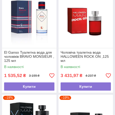
El Ganso Туалетна вода для
Чоловіча туалетна вода
чоловіків BRAVO MONSIEUR ,
HALLOWEEN ROCK ON ,125
125 мл
мл
В наявності
В наявності
1 535,52
3 431,97
₴
₴
3 199 ₴
4 237 ₴
Купити
Купити
–19%
–19%