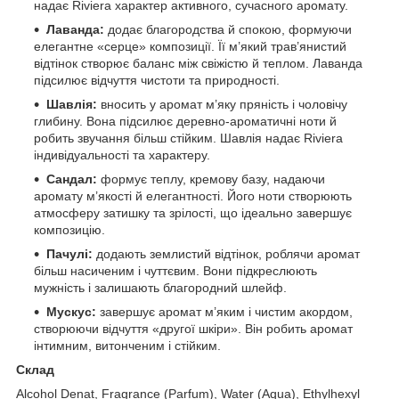
надає Riviera характер активного, сучасного аромату.
Лаванда:
додає благородства й спокою, формуючи
елегантне «серце» композиції. Її м’який трав’янистий
відтінок створює баланс між свіжістю й теплом. Лаванда
підсилює відчуття чистоти та природності.
Шавлія:
вносить у аромат м’яку пряність і чоловічу
глибину. Вона підсилює деревно-ароматичні ноти й
робить звучання більш стійким. Шавлія надає Riviera
індивідуальності та характеру.
Сандал:
формує теплу, кремову базу, надаючи
аромату м’якості й елегантності. Його ноти створюють
атмосферу затишку та зрілості, що ідеально завершує
композицію.
Пачулі:
додають землистий відтінок, роблячи аромат
більш насиченим і чуттєвим. Вони підкреслюють
мужність і залишають благородний шлейф.
Мускус:
завершує аромат м’яким і чистим акордом,
створюючи відчуття «другої шкіри». Він робить аромат
інтимним, витонченим і стійким.
Cклад
Alcohol Denat, Fragrance (Parfum), Water (Aqua), Ethylhexyl