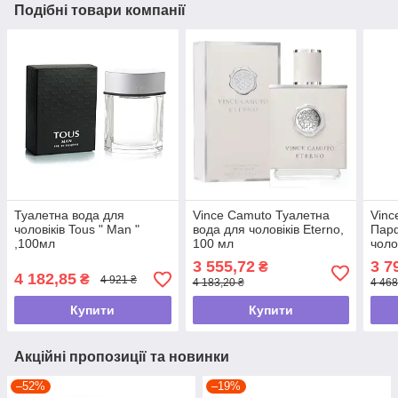
Подібні товари компанії
Туалетна вода для
Vince Camuto Туалетна
Vinc
чоловіків Tous " Man "
вода для чоловіків Eterno,
Пар
,100мл
100 мл
чоло
100 
3 555,72
3 7
₴
4 182,85
₴
4 921 ₴
4 183,20 ₴
4 468
Купити
Купити
Акційні пропозиції та новинки
–52%
–19%