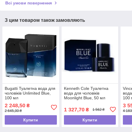
Всі умови повернення
З цим товаром також замовляють
Bugatti Туалетна вода для
Kenneth Cole Туалетна
Vinc
чоловіків Unlimited Blue,
вода для чоловіків
вода
100 мл
Moonlight Blue, 50 мл
100 
2 248,50
3 5
₴
1 327,70
₴
1 562 ₴
2 645,30 ₴
4 183
Купити
Купити