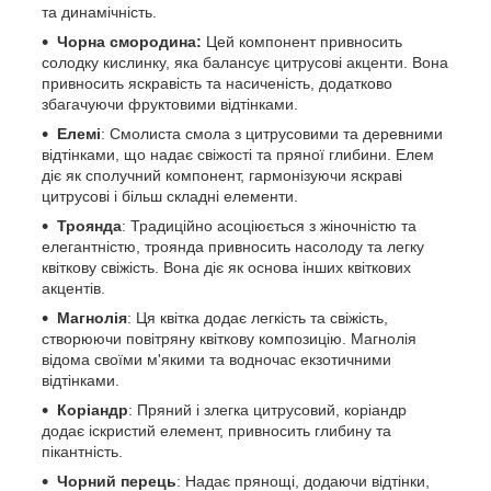
та динамічність.
Чорна смородина:
Цей компонент привносить
солодку кислинку, яка балансує цитрусові акценти. Вона
привносить яскравість та насиченість, додатково
збагачуючи фруктовими відтінками.
Елемі
: Смолиста смола з цитрусовими та деревними
відтінками, що надає свіжості та пряної глибини. Елем
діє як сполучний компонент, гармонізуючи яскраві
цитрусові і більш складні елементи.
Троянда
: Традиційно асоціюється з жіночністю та
елегантністю, троянда привносить насолоду та легку
квіткову свіжість. Вона діє як основа інших квіткових
акцентів.
Магнолія
: Ця квітка додає легкість та свіжість,
створюючи повітряну квіткову композицію. Магнолія
відома своїми м'якими та водночас екзотичними
відтінками.
Коріандр
: Пряний і злегка цитрусовий, коріандр
додає іскристий елемент, привносить глибину та
пікантність.
Чорний перець
: Надає прянощі, додаючи відтінки,