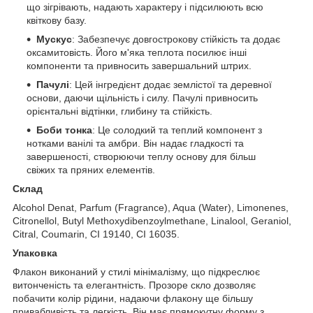
що зігрівають, надають характеру і підсилюють всю
квіткову базу.
Мускус
: Забезпечує довгострокову стійкість та додає
оксамитовість. Його м'яка теплота посилює інші
компоненти та привносить завершальний штрих.
Пачулі
: Цей інгредієнт додає землістої та деревної
основи, даючи щільність і силу. Пачулі привносить
орієнтальні відтінки, глибину та стійкість.
Боби тонка
: Це солодкий та теплий компонент з
нотками ванілі та амбри. Він надає гладкості та
завершеності, створюючи теплу основу для більш
свіжих та пряних елементів.
Cклад
Alcohol Denat, Parfum (Fragrance), Aqua (Water), Limonenes,
Citronellol, Butyl Methoxydibenzoylmethane, Linalool, Geraniol,
Citral, Coumarin, CI 19140, CI 16035.
Упаковка
Флакон виконаний у стилі мінімалізму, що підкреслює
витонченість та елегантність. Прозоре скло дозволяє
побачити колір рідини, надаючи флакону ще більшу
привабливість та легкість. Він має прямокутну форму з