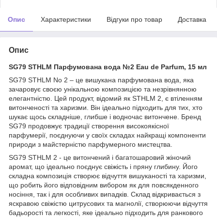
Опис
Характеристики
Відгуки про товар
Доставка
Опис
SG79 STHLM Парфумована вода №2 Eau de Parfum, 15 мл
SG79 STHLM No 2 – це вишукана парфумована вода, яка
зачаровує своєю унікальною композицією та незрівнянною
елегантністю. Цей продукт, відомий як STHLM 2, є втіленням
витонченості та харизми. Він ідеально підходить для тих, хто
шукає щось складніше, глибше і водночас витончене. Бренд
SG79 продовжує традиції створення високоякісної
парфумерії, поєднуючи у своїх складах найкращі компоненти
природи з майстерністю парфумерного мистецтва.
SG79 STHLM 2 - це витончений і багатошаровий жіночий
аромат, що ідеально поєднує свіжість і пряну глибину. Його
складна композиція створює відчуття вишуканості та харизми,
що робить його відповідним вибором як для повсякденного
носіння, так і для особливих випадків. Склад відкривається з
яскравою свіжістю цитрусових та магнолії, створюючи відчуття
бадьорості та легкості, яке ідеально підходить для ранкового