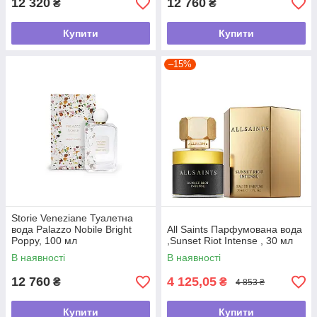
12 320
12 760
₴
₴
Купити
Купити
–15%
Storie Veneziane Туалетна
вода Palazzo Nobile Bright
All Saints Парфумована вода
Poppy, 100 мл
,Sunset Riot Intense , 30 мл
В наявності
В наявності
12 760
4 125,05
₴
₴
4 853 ₴
Купити
Купити