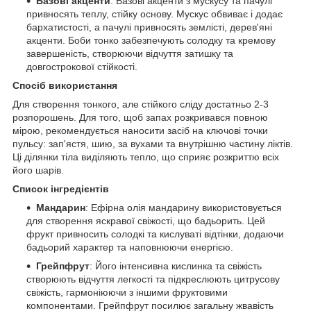
Базові акценти
: Базові акценти з мускусу та пачулі
привносять теплу, стійку основу. Мускус обвиває і додає
бархатистості, а пачулі привносять землісті, дерев'яні
акценти. Боби тонко забезпечують солодку та кремову
завершеність, створюючи відчуття затишку та
довгострокової стійкості.
Спосіб використання
Для створення тонкого, але стійкого сліду достатньо 2-3
розпорошень. Для того, щоб запах розкривався повною
мірою, рекомендується наносити засіб на ключові точки
пульсу: зап'ястя, шию, за вухами та внутрішню частину ліктів.
Ці ділянки тіла виділяють тепло, що сприяє розкриттю всіх
його шарів.
Список інгредієнтів
Мандарин
: Ефірна олія мандарину використовується
для створення яскравої свіжості, що бадьорить. Цей
фрукт привносить солодкі та кислуваті відтінки, додаючи
бадьорий характер та наповнюючи енергією.
Грейпфрут
: Його інтенсивна кислинка та свіжість
створюють відчуття легкості та підкреслюють цитрусову
свіжість, гармоніюючи з іншими фруктовими
компонентами. Грейпфрут посилює загальну жвавість