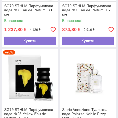
SG79 STHLM Парфумована
SG79 STHLM Парфумована
вода №7 Eau de Parfum, 30
вода №7 Eau de Parfum, 15
мл
мл
В наявності
В наявності
1 237,80
874,80
₴
₴
4 126 ₴
2 916 ₴
Купити
Купити
–70%
SG79 STHLM Парфумована
Storie Veneziane Туалетна
вода №23 Yellow Eau de
вода Palazzo Nobile Fizzy