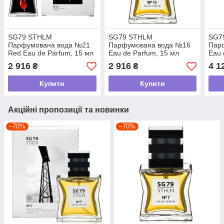
SG79 STHLM
SG79 STHLM
SG7
Парфумована вода №21
Парфумована вода №16
Пар
Red Eau de Parfum, 15 мл
Eau de Parfum, 15 мл
Eau 
2 916
2 916
4 1
₴
₴
Купити
Купити
Акційні пропозиції та новинки
–70%
–70%