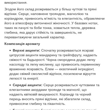
використання.
Згодом його склад розкривається у більш чуттєві та пряні
відтінки. Серце, наповнене трояндою, магнолією та
коріандром, привносить м'якість та елегантність, обрамляючи
його в атмосферу витонченої жіночності. У базових нотах,
таких як пачулі та боби тонка, ховається тепла, деревна
глибина, яка дарує стійкість та завершеність, не
перевантажуючи загальний характер.
Композиція аромату
Верхні акценти:
Спочатку розкриваються яскраві
цитрусові акценти мандарину та грейпфруту, надають
свіжості та бадьорості. Чорна смородина додає легку
насолоду та легку кислинку, що привносить первинному
враженню яскравість. Елем — екзотичний інгредієнт,
додає свіжий смолистий відтінок, посилюючи відчуття
легкості та енергії.
Середні акценти:
Серце розкривається чуттєвими та
елегантними акордами троянди та магнолії, що
надають квітковій вишуканості. Коріандр та чорний
перець вносять пряні відтінки, які збагатили склад,
привносячи глибину та пікантність.