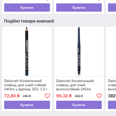
Купити
Купити
Подібні товари компанії
Deborah Косметичний
Deborah Косметичний
Debo
олівець для очей стійкий
олівець для очей
олів
24Ore у відтінку 253, 1.5 г
вологостійкий 24Ore
воло
Waterproof, 04 Blue, 1.5 г
Wate
72,80
99,32
382
₴
₴
280 ₴
382 ₴
1.5 г
Купити
Купити