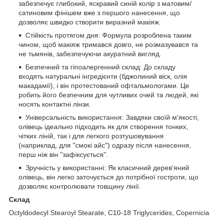
забезпечує глибокий, яскравий синій колір з матовим/
сатиновим фінішем вже з першого нанесення, що
дозволяє швидко створити виразний макіяж.
Стійкість протягом дня: Формула розроблена таким
чином, щоб макіяж тримався довго, не розмазувався та
не тьмянів, забезпечуючи акуратний вигляд.
Безпечний та гіпоалергенний склад: До складу
входять натуральні інгредієнти (бджолиний віск, олія
макадамії), і він протестований офтальмологами. Це
робить його безпечним для чутливих очей та людей, які
носять контактні лінзи.
Універсальність використання: Завдяки своїй м'якості,
олівець ідеально підходить як для створення тонких,
чітких ліній, так і для легкого розтушовування
(наприклад, для "смокі айс") одразу після нанесення,
перш ніж він "зафіксується".
Зручність у використанні: Як класичний дерев'яний
олівець, він легко заточується до потрібної гостроти, що
дозволяє контролювати товщину лінії.
Склад
Octyldodecyl Stearoyl Stearate, C10-18 Triglycerides, Copernicia