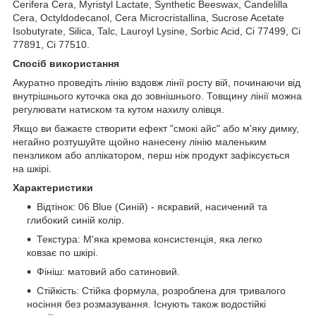
Cerifera Cera, Myristyl Lactate, Synthetic Beeswax, Candelilla
Cera, Octyldodecanol, Cera Microcristallina, Sucrose Acetate
Isobutyrate, Silica, Talc, Lauroyl Lysine, Sorbic Acid, Ci 77499, Ci
77891, Ci 77510.
Спосіб використання
Акуратно проведіть лінію вздовж лінії росту вій, починаючи від
внутрішнього куточка ока до зовнішнього. Товщину лінії можна
регулювати натиском та кутом нахилу олівця.
Якщо ви бажаєте створити ефект "смокі айс" або м'яку димку,
негайно розтушуйте щойно нанесену лінію маленьким
пензликом або аплікатором, перш ніж продукт зафіксується
на шкірі.
Характеристики
Відтінок: 06 Blue (Синій) - яскравий, насичений та
глибокий синій колір.
Текстура: М'яка кремова консистенція, яка легко
ковзає по шкірі.
Фініш: матовий або сатиновий.
Стійкість: Стійка формула, розроблена для тривалого
носіння без розмазування. Існують також водостійкі