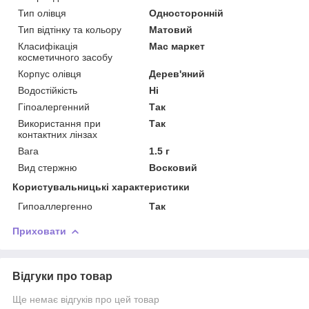
Тип олівця
Односторонній
Тип відтінку та кольору
Матовий
Класифікація
Мас маркет
косметичного засобу
Корпус олівця
Дерев'яний
Водостійкість
Ні
Гіпоалергенний
Так
Використання при
Так
контактних лінзах
Вага
1.5 г
Вид стержню
Восковий
Користувальницькі характеристики
Гипоаллергенно
Так
Приховати
Відгуки про товар
Ще немає відгуків про цей товар