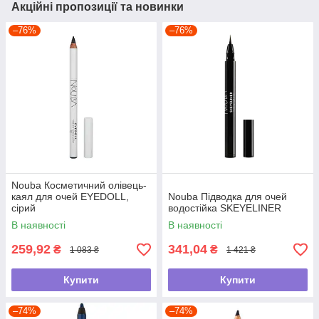
Акційні пропозиції та новинки
–76%
–76%
Nouba Косметичний олівець-
каял для очей EYEDOLL,
Nouba Пiдводка для очей
сірий
водостiйка SKEYELINER
В наявності
В наявності
259,92
341,04
₴
₴
1 083 ₴
1 421 ₴
Купити
Купити
–74%
–74%