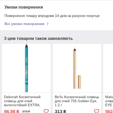
Умови повернення
Повернення товару впродовж 14 днів за рахунок покупця
Всі умови повернення
З цим товаром також замовляють
Deborah Косметичний
BeYu Косметичний олівець
Malu
олівець для очей
для очей 755 Golden Eye,
олів
вологостійкий EXTRA,
1.2 г
EYE 
06 Turchese, 2 г
96,98
313
562
₴
₴
373 ₴