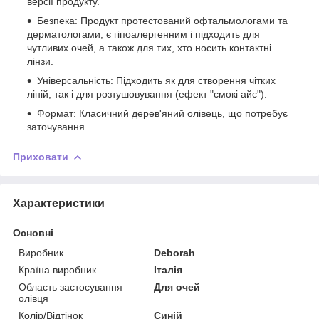
версії продукту.
Безпека: Продукт протестований офтальмологами та
дерматологами, є гіпоалергенним і підходить для
чутливих очей, а також для тих, хто носить контактні
лінзи.
Універсальність: Підходить як для створення чітких
ліній, так і для розтушовування (ефект "смокі айс").
Формат: Класичний дерев'яний олівець, що потребує
заточування.
Приховати
Характеристики
Основні
Виробник
Deborah
Країна виробник
Італія
Область застосування
Для очей
олівця
Колір/Відтінок
Синій