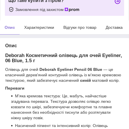
Що таке купити з Пром?
Замовлення під захистом
Опис
Характеристики
Відгуки про товар
Доставка
Опис
Deborah Косметичний олівець для очей Eyeliner,
06 Blue, 1.5 г
Олівець для очей
Deborah Eyeliner Pencil 06 Blue
— це
класичний дерев'яний контурний олівець із м'якою кремовою
текстурою, який забезпечує насичений
синій
матовий колір.
Переваги
М'яка кремова текстура: Це, мабуть, найчастіше
згадувана перевага. Текстура дозволяє олівцю легко
ковзати по шкірі, забезпечуючи комфортне та плавне
нанесення без необхідності тиснути або розтягувати
ніжну шкіру повік.
Насичений пігмент та інтенсивний колір: Олівець