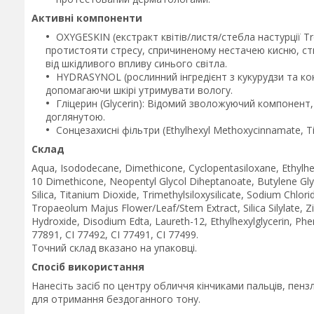
Активні компоненти
OXYGESKIN (екстракт квітів/листя/стебла настурції T
протистояти стресу, спричиненому нестачею кисню, ст
від шкідливого впливу синього світла.
HYDRASYNOL (рослинний інгредієнт з кукурудзи та ко
допомагаючи шкірі утримувати вологу.
Гліцерин (Glycerin): Відомий зволожуючий компонент, 
доглянутою.
Сонцезахисні фільтри (Ethylhexyl Methoxycinnamate, Ti
Склад
Aqua, Isododecane, Dimethicone, Cyclopentasiloxane, Ethylh
10 Dimethicone, Neopentyl Glycol Diheptanoate, Butylene Glyc
Silica, Titanium Dioxide, Trimethylsiloxysilicate, Sodium Chlo
Tropaeolum Majus Flower/Leaf/Stem Extract, Silica Silylate, Z
Hydroxide, Disodium Edta, Laureth-12, Ethylhexylglycerin, Ph
77891, CI 77492, CI 77491, CI 77499.
Точний склад вказано на упаковці.
Спосіб використання
Нанесіть засіб по центру обличчя кінчиками пальців, пен
для отримання бездоганного тону.