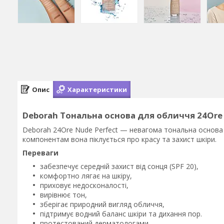
Опис
Характеристики
Deborah Тональна основа для обличчя 24Ore Nu
Deborah 24Ore Nude Perfect — невагома тональна основа 
компонентам вона піклується про красу та захист шкіри.
Переваги
забезпечує середній захист від сонця (SPF 20),
комфортно лягає на шкіру,
приховує недосконалості,
вирівнює тон,
зберігає природний вигляд обличчя,
підтримує водний баланс шкіри та дихання пор.
протестований дерматологами.