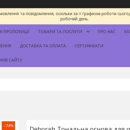
овлення та повідомлення, оскільки за її графіком роботи сього
робочий день.
НІ ПРОПОЗИЦІЇ
ТОВАРИ ТА ПОСЛУГИ
ПРО НАС
КО
НЕННЯ
ДОСТАВКА ТА ОПЛАТА
СЕРТИФІКАТИ
ННЯ САЙТУ
–74%
Deborah Тональна основа для 