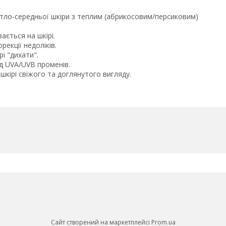
 світло-середньої шкіри з теплим (абрикосовим/персиковим)
ається на шкірі.
екції недоліків.
і "дихати".
ід UVA/UVB променів.
 шкірі свіжого та доглянутого вигляду.
Сайт створений на маркетплейсі
Prom.ua