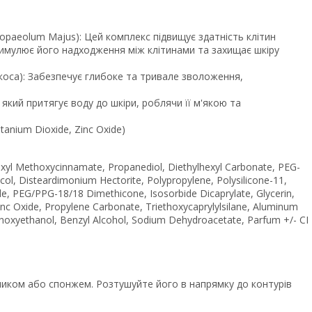
ropaeolum Majus): Цей комплекс підвищує здатність клітин
имулює його надходження між клітинами та захищає шкіру
коса): Забезпечує глибоке та тривале зволоження,
який притягує воду до шкіри, роблячи її м'якою та
tanium Dioxide, Zinc Oxide)
exyl Methoxycinnamate, Propanediol, Diethylhexyl Carbonate, PEG-
ol, Disteardimonium Hectorite, Polypropylene, Polysilicone-11,
ride, PEG/PPG-18/18 Dimethicone, Isosorbide Dicaprylate, Glycerin,
inc Oxide, Propylene Carbonate, Triethoxycaprylylsilane, Aluminum
enoxyethanol, Benzyl Alcohol, Sodium Dehydroacetate, Parfum +/- CI
зликом або спонжем. Розтушуйте його в напрямку до контурів