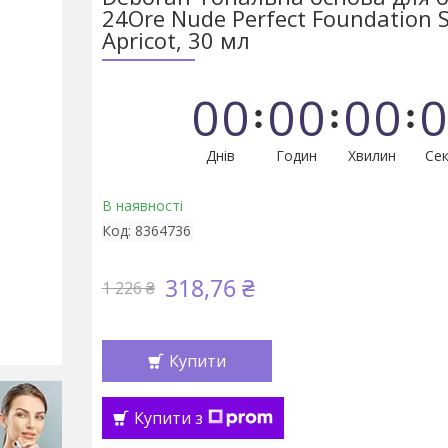
24Ore Nude Perfect Foundation S
Apricot, 30 мл
0
0
0
0
0
0
0
Днів
Годин
Хвилин
Сек
В наявності
Код:
8364736
318,76 ₴
1 226 ₴
Купити
Купити з