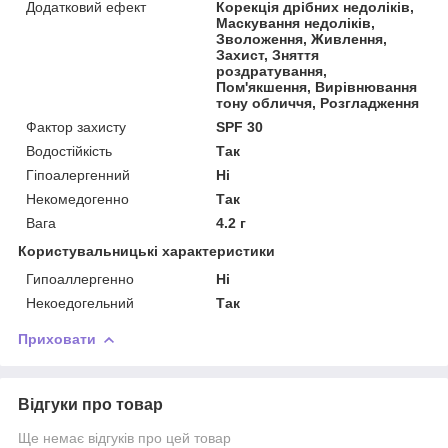
Додатковий ефект
Корекція дрібних недоліків,
Маскування недоліків,
Зволоження, Живлення,
Захист, Зняття
роздратування,
Пом'якшення, Вирівнювання
тону обличчя, Розгладження
Фактор захисту
SPF 30
Водостійкість
Так
Гіпоалергенний
Ні
Некомедогенно
Так
Вага
4.2 г
Користувальницькі характеристики
Гипоаллергенно
Ні
Некоедогельний
Так
Приховати
Відгуки про товар
Ще немає відгуків про цей товар