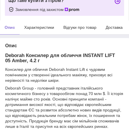
Що таке купити з Пром?
Замовлення під захистом
Опис
Характеристики
Відгуки про товар
Доставка
Опис
Deborah Консилер для обличчя INSTANT LIFT
05 Amber, 4.2 г
Консилер для обличчя Deborah Instant Lift є чудовим
помічником у створенні ідеального макіяжу, приховує всі
нерівності та недоліки шкіри.
Deborah Group - головний представник італійського
косметичного бізнесу з товарообігом понад 70 млн $. Її історія
налічує майже сто років. Основні принципи компанії -
дотримання високої якості, що відповідає європейським
стандартам ЄС та розвиток абсолютно нових видів продукції,
що відповідають реальним потребам жінок, їх поширення та
доступність. Продукція бренду має сім мільйонів споживачів
лише в Італії та присутня на всіх європейських ринках.