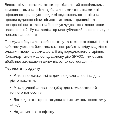
Високо пігментований консилер збагачений спеціальними
компонентами та світловідбивальними частинками, які
ефективно приховують видимі недосконалості шкіри та
прояви судинної сітки, пігментних плям, прищиків та
почервоніння, а також забезпечує чудове освітлення зони
навколо очей. Ручка-аплікатор має губчастий наконечник для
легкого нанесення.
Формула об'єднала в собі центелу та комплекс вітамінів, які
забезпечують глибоке зволоження, роблять шкіру гладкішою,
еластичнішою та захищають її від передчасного старіння.
Консилер також має сонцезахисну дію SPF30, тим самим
дбайливо захищаючи шкіру від ознак фотостаріння.
Переваги продукту
Ретельно маскує всі видимі недосконалості та дає
рівне покриття.
Має зручний аплікатор-губку для комфортного й
точного нанесення.
Доглядає за шкірою завдяки корисним компонентам у
складі.
Надає матового ефекту.