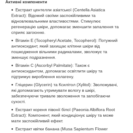
Активні компоненти
Екстракт центелли азіатської (Centella Asiatica
Extract): Відомий своїми заспокійливими та
відновлювальними властивостями. Стимулює
регенерацію шкіри, допомагає зменшити запалення та
сприяє загоєнню.
Вітамін Е (Tocopheryl Acetate, Tocopherol): Потужний
антиоксидант, який захищає клітини шкіри від
пошкодження вільними радикалами, зволожує та
зменшує подразнення.
Вітамін С (Ascorbyl Palmitate): Також є
антиоксидантом, допомагає освітлити шкіру та
підтримує вироблення колагену.
Гліцерин (Glycerin) та Ксилітол (Xylitol): Зволожувачі,
які допомагають утримувати вологу в шкірі,
забезпечуючи тривале зволоження та запобігаючи
сухості.
Екстракт кореня півонії білої (Paeonia Albiflora Root
Extract): Компонент, який кондиціонує шкіру та може
мати заспокійливий ефект.
Екстракт квітки банана (Musa Sapientum Flower