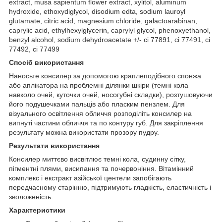
extract, musa sapientum flower extract, xylitol, aluminum
hydroxide, ethoxydiglycol, disodium edta, sodium lauroyl
glutamate, citric acid, magnesium chloride, galactoarabinan,
caprylic acid, ethylhexylglycerin, caprylyl glycol, phenoxyethanol,
benzyl alcohol, sodium dehydroacetate +/- ci 77891, ci 77491, ci
77492, ci 77499
Спосіб використання
Наносьте консилер за допомогою краплеподібного спонжа
або аплікатора на проблемні ділянки шкіри (темні кола
навколо очей, куточки очей, носогубні складки), розтушовуючи
його подушечками пальців або пласким пензлем. Для
візуального освітлення обличчя розподіліть консилер на
випнуті частини обличчя та по контуру губ. Для закріплення
результату можна використати прозору пудру.
Результати використання
Консилер миттєво висвітлює темні кола, судинну сітку,
пігментні плями, висипання та почервоніння. Вітамінний
комплекс і екстракт азійської центели запобігають
передчасному старінню, підтримують гладкість, еластичність і
зволоженість.
Характеристики