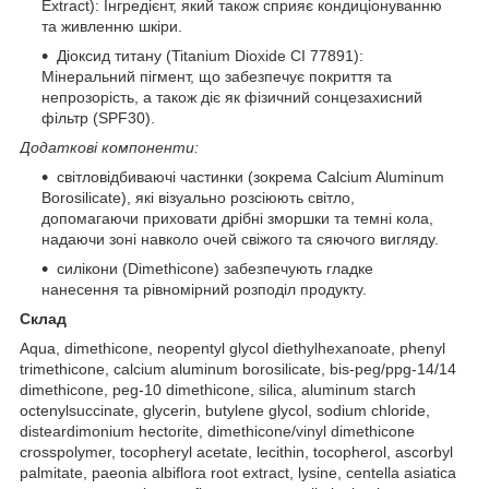
Extract): Інгредієнт, який також сприяє кондиціонуванню
та живленню шкіри.
Діоксид титану (Titanium Dioxide CI 77891):
Мінеральний пігмент, що забезпечує покриття та
непрозорість, а також діє як фізичний сонцезахисний
фільтр (SPF30).
Додаткові компоненти:
світловідбиваючі частинки (зокрема Calcium Aluminum
Borosilicate), які візуально розсіюють світло,
допомагаючи приховати дрібні зморшки та темні кола,
надаючи зоні навколо очей свіжого та сяючого вигляду.
силікони (Dimethicone) забезпечують гладке
нанесення та рівномірний розподіл продукту.
Склад
Aqua, dimethicone, neopentyl glycol diethylhexanoate, phenyl
trimethicone, calcium aluminum borosilicate, bis-peg/ppg-14/14
dimethicone, peg-10 dimethicone, silica, aluminum starch
octenylsuccinate, glycerin, butylene glycol, sodium chloride,
disteardimonium hectorite, dimethicone/vinyl dimethicone
crosspolymer, tocopheryl acetate, lecithin, tocopherol, ascorbyl
palmitate, paeonia albiflora root extract, lysine, centella asiatica