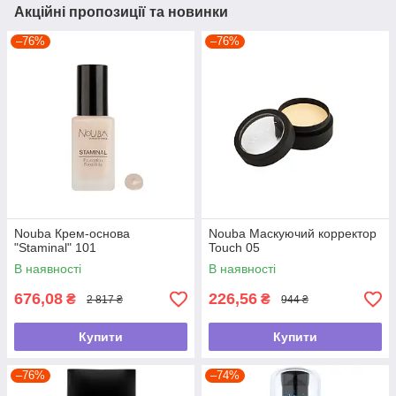
Акційні пропозиції та новинки
–76%
–76%
Nouba Крем-основа
Nouba Маскуючий корректор
"Staminal" 101
Touch 05
В наявності
В наявності
676,08
226,56
₴
₴
2 817 ₴
944 ₴
Купити
Купити
–76%
–74%