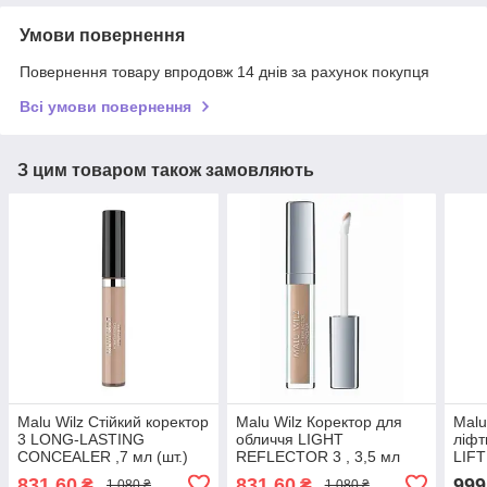
Умови повернення
Повернення товару впродовж 14 днів за рахунок покупця
Всі умови повернення
З цим товаром також замовляють
Malu Wilz Стійкий коректор
Malu Wilz Коректор для
Malu
3 LONG-LASTING
обличчя LIGHT
ліфт
CONCEALER ,7 мл (шт.)
REFLECTOR 3 , 3,5 мл
LIF
(шт.)
мл (
831,60
831,60
999
₴
₴
1 080 ₴
1 080 ₴