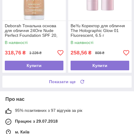
Deborah Тональна основа
BeYu Коректор для обличчя
для обличчя 24Ore Nude
The Holographic Glow 01
Perfect Foundation SPF 20,
Fluorescent, 6.5 г
03 Sand, 30 мл
В наявності
В наявності
318,76
258,56
₴
₴
1 226 ₴
808 ₴
Купити
Купити
Показати ще
Про нас
95% позитивних з 97 відгуків за рік
Працює з 29.07.2018
м. Київ