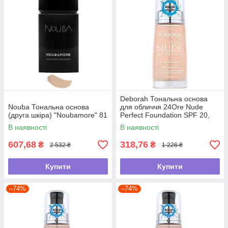
Deborah Тональна основа
Nouba Тональна основа
для обличчя 24Ore Nude
(друга шкіра) "Noubamore" 81
Perfect Foundation SPF 20,
0 Fair Rose, 30 мл
В наявності
В наявності
607,68
318,76
₴
₴
2 532 ₴
1 226 ₴
Купити
Купити
–74%
–74%