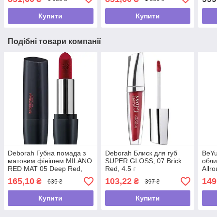
Купити
Купити
Подібні товари компанії
Deborah Губна помада з
Deborah Блиск для губ
BeYu
матовим фінішем MILANO
SUPER GLOSS, 07 Brick
обли
RED MAT 05 Deep Red,
Red, 4.5 г
Allr
4.4 г
165,10
103,22
149
₴
₴
635 ₴
397 ₴
Купити
Купити