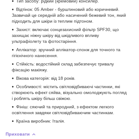
Тип засобу: рідкий (кремовий) консилер.
Відтінок: 05 Amber - бурштиновий або коричневий.
Зазвичай це середній або насичений бежевий тон, який
підходить для шкіри із теплим підтоном.
Захист: включає сонцезахисний фільтр SPF30, що
захищає ніжну шкіру від шкідливого впливу
ультрафіолету та фотостаріння.
Аплікатор: зручний аплікатор-спонж для точного та
гігієнічного нанесення.
Стійкість: водостійкий склад забезпечує тривалу
фіксацію макіяжу.
Вікова категорія: від 18 років.
Особливості: містить світловідбиваючі частинки, які
створюють ефект сяйва, візуально омолоджують погляд
і роблять шкіру більш свіжою.
Фініш: сяючий та природний, з ефектом легкого
освітлення завдяки світловідбиваючим частинкам.
Країна виробник: Італія.
Приховати