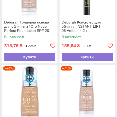
Deborah Тональна основа
Deborah Консилер для
для обличчя 24Ore Nude
обличчя INSTANT LIFT
Perfect Foundation SPF 20,
05 Amber, 4.2 г
05 Amber, 30 мл
В наявності
В наявності
318,76
185,64
₴
₴
1 226 ₴
714 ₴
Купити
Купити
–74%
–74%