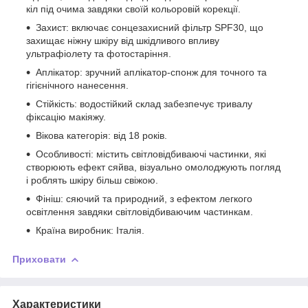
кіл під очима завдяки своїй кольоровій корекції.
Захист: включає сонцезахисний фільтр SPF30, що
захищає ніжну шкіру від шкідливого впливу
ультрафіолету та фотостаріння.
Аплікатор: зручний аплікатор-спонж для точного та
гігієнічного нанесення.
Стійкість: водостійкий склад забезпечує тривалу
фіксацію макіяжу.
Вікова категорія: від 18 років.
Особливості: містить світловідбиваючі частинки, які
створюють ефект сяйва, візуально омолоджують погляд
і роблять шкіру більш свіжою.
Фініш: сяючий та природний, з ефектом легкого
освітлення завдяки світловідбиваючим частинкам.
Країна виробник: Італія.
Приховати
Характеристики