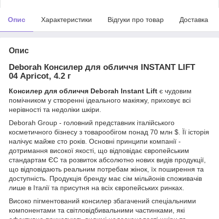
Опис
Характеристики
Відгуки про товар
Доставка
Опис
Deborah Консилер для обличчя INSTANT LIFT
04 Apricot, 4.2 г
Консилер для обличчя Deborah Instant Lift
є чудовим
помічником у створенні ідеального макіяжу, приховує всі
нерівності та недоліки шкіри.
Deborah Group - головний представник італійського
косметичного бізнесу з товарообігом понад 70 млн $. Її історія
налічує майже сто років. Основні принципи компанії -
дотримання високої якості, що відповідає європейським
стандартам ЄС та розвиток абсолютно нових видів продукції,
що відповідають реальним потребам жінок, їх поширення та
доступність. Продукція бренду має сім мільйонів споживачів
лише в Італії та присутня на всіх європейських ринках.
Високо пігментований консилер збагачений спеціальними
компонентами та світловідбивальними частинками, які