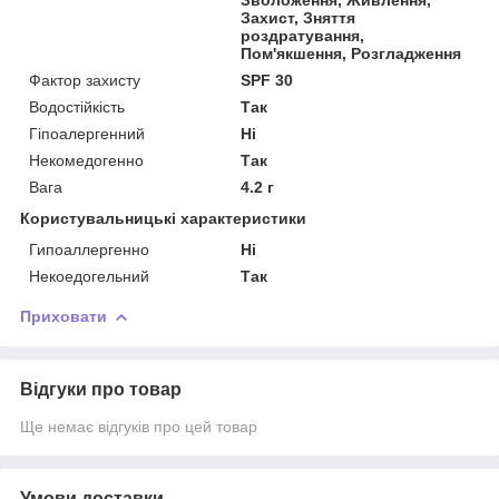
Захист, Зняття
роздратування,
Пом'якшення, Розгладження
Фактор захисту
SPF 30
Водостійкість
Так
Гіпоалергенний
Ні
Некомедогенно
Так
Вага
4.2 г
Користувальницькі характеристики
Гипоаллергенно
Ні
Некоедогельний
Так
Приховати
Відгуки про товар
Ще немає відгуків про цей товар
Умови доставки