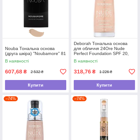
Deborah Тональна основа
Nouba Тональна основа
для обличчя 24Ore Nude
(друга шкіра) "Noubamore" 81
Perfect Foundation SPF 20,
0 Fair Rose, 30 мл
В наявності
В наявності
607,68
318,76
₴
₴
2 532 ₴
1 226 ₴
Купити
Купити
–74%
–74%