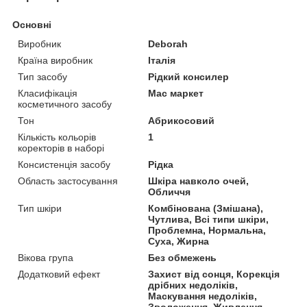
Основні
Виробник
Deborah
Країна виробник
Італія
Тип засобу
Рідкий консилер
Класифікація
Мас маркет
косметичного засобу
Тон
Абрикосовий
Кількість кольорів
1
коректорів в наборі
Консистенція засобу
Рідка
Область застосування
Шкіра навколо очей,
Обличчя
Тип шкіри
Комбінована (Змішана),
Чутлива, Всі типи шкіри,
Проблемна, Нормальна,
Суха, Жирна
Вікова група
Без обмежень
Додатковий ефект
Захист від сонця, Корекція
дрібних недоліків,
Маскування недоліків,
Зволоження, Живлення,