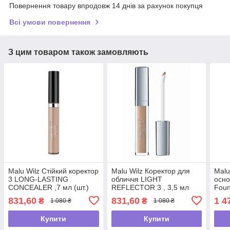
Повернення товару впродовж 14 днів за рахунок покупця
Всі умови повернення
З цим товаром також замовляють
Malu Wilz Стійкий коректор
Malu Wilz Коректор для
Malu
3 LONG-LASTING
обличчя LIGHT
осно
CONCEALER ,7 мл (шт.)
REFLECTOR 3 , 3,5 мл
Foun
(шт.)
831,60
831,60
1 4
₴
₴
1 080 ₴
1 080 ₴
Купити
Купити