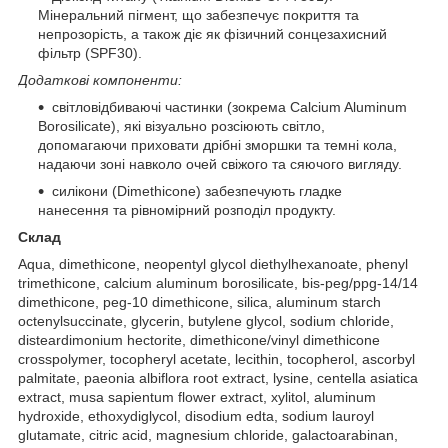
Мінеральний пігмент, що забезпечує покриття та
непрозорість, а також діє як фізичний сонцезахисний
фільтр (SPF30).
Додаткові компоненти:
світловідбиваючі частинки (зокрема Calcium Aluminum
Borosilicate), які візуально розсіюють світло,
допомагаючи приховати дрібні зморшки та темні кола,
надаючи зоні навколо очей свіжого та сяючого вигляду.
силікони (Dimethicone) забезпечують гладке
нанесення та рівномірний розподіл продукту.
Склад
Aqua, dimethicone, neopentyl glycol diethylhexanoate, phenyl
trimethicone, calcium aluminum borosilicate, bis-peg/ppg-14/14
dimethicone, peg-10 dimethicone, silica, aluminum starch
octenylsuccinate, glycerin, butylene glycol, sodium chloride,
disteardimonium hectorite, dimethicone/vinyl dimethicone
crosspolymer, tocopheryl acetate, lecithin, tocopherol, ascorbyl
palmitate, paeonia albiflora root extract, lysine, centella asiatica
extract, musa sapientum flower extract, xylitol, aluminum
hydroxide, ethoxydiglycol, disodium edta, sodium lauroyl
glutamate, citric acid, magnesium chloride, galactoarabinan,