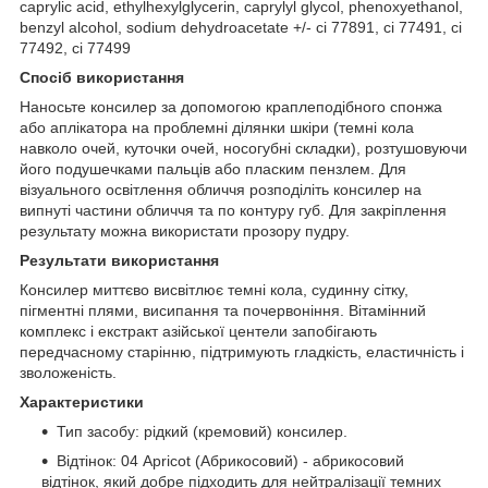
caprylic acid, ethylhexylglycerin, caprylyl glycol, phenoxyethanol,
benzyl alcohol, sodium dehydroacetate +/- ci 77891, ci 77491, ci
77492, ci 77499
Спосіб використання
Наносьте консилер за допомогою краплеподібного спонжа
або аплікатора на проблемні ділянки шкіри (темні кола
навколо очей, куточки очей, носогубні складки), розтушовуючи
його подушечками пальців або пласким пензлем. Для
візуального освітлення обличчя розподіліть консилер на
випнуті частини обличчя та по контуру губ. Для закріплення
результату можна використати прозору пудру.
Результати використання
Консилер миттєво висвітлює темні кола, судинну сітку,
пігментні плями, висипання та почервоніння. Вітамінний
комплекс і екстракт азійської центели запобігають
передчасному старінню, підтримують гладкість, еластичність і
зволоженість.
Характеристики
Тип засобу: рідкий (кремовий) консилер.
Відтінок: 04 Apricot (Абрикосовий) - абрикосовий
відтінок, який добре підходить для нейтралізації темних