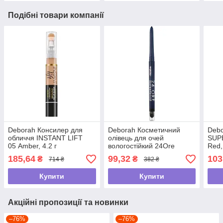
Подібні товари компанії
Deborah Консилер для
Deborah Косметичний
Debo
обличчя INSTANT LIFT
олівець для очей
SUPE
05 Amber, 4.2 г
вологостійкий 24Ore
Red,
Waterproof, 04 Blue, 1.5 г
185,64
99,32
103
₴
₴
714 ₴
382 ₴
Купити
Купити
Акційні пропозиції та новинки
–76%
–76%