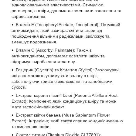
відновлювальними властивостями. Стимулює
регенерацію шкіри, допомагає зменшити запалення та
сприяє загоєнню.
Вітамін Е (Tocopheryl Acetate, Tocopherol): Потужний
антиоксидант, який захищає клітини шкіри від
пошкодження вільними радикалами, зволожує та
зменшує подразнення.
Вітамін С (Ascorbyl Palmitate): Також є
антиоксидантом, допомагає освітлити шкіру та
підтримує вироблення колагену.
Гліцерин (Glycerin) та Ксилітол (Xylitol): Зволожувачі,
які допомагають утримувати вологу в шкірі,
забезпечуючи тривале зволоження та запобігаючи
сухості.
Екстракт кореня півонії білої (Paeonia Albiflora Root
Extract): Компонент, який кондиціонує шкіру та може
мати заспокійливий ефект.
Екстракт квітки банана (Musa Sapientum Flower
Extract): Інгредієнт, який також сприяє кондиціонуванню
та живленню шкіри.
Діоксид титану (Titanium Dioxide CI 77891):