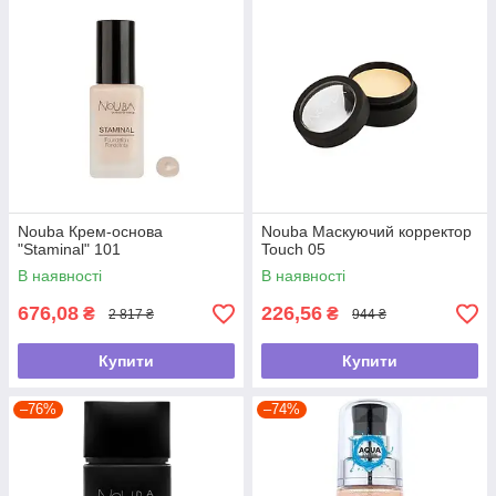
Nouba Крем-основа
Nouba Маскуючий корректор
"Staminal" 101
Touch 05
В наявності
В наявності
676,08
226,56
₴
₴
2 817 ₴
944 ₴
Купити
Купити
–76%
–74%