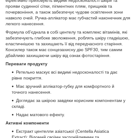
ефективно приховують видимі недосконалості шкіри та
прояви судинної сітки, пігментних плям, прищиків та
почервоніння, а також забезпечує чудове освітлення зони
навколо очей. Ручка-аплікатор має губчастий наконечник для
легкого нанесення.
Формула об'єднала в собі центелу та комплекс вітамінів, які
забезпечують глибоке зволоження, роблять шкіру гладкішою,
еластичнішою та захищають її від передчасного старіння.
Консилер також має сонцезахисну дію SPF30, тим самим
дбайливо захищаючи шкіру від ознак фотостаріння.
Переваги продукту
Ретельно маскує всі видимі недосконалості та дає
рівне покриття.
Має зручний аплікатор-губку для комфортного й
точного нанесення.
Доглядає за шкірою завдяки корисним компонентам у
складі.
Надає матового ефекту.
Активні компоненти
Екстракт центелли азіатської (Centella Asiatica
Extract): Відомий своїми заспокійливими та