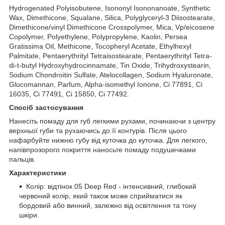
Hydrogenated Polyisobutene, Isononyl Isononanoate, Synthetic
Wax, Dimethicone, Squalane, Silica, Polyglyceryl-3 Diisostearate,
Dimethicone/vinyl Dimethicone Crosspolymer, Mica, Vp/eicosene
Copolymer, Polyethylene, Polypropylene, Kaolin, Persea
Gratissima Oil, Methicone, Tocopheryl Acetate, Ethylhexyl
Palmitate, Pentaerythrityl Tetraisostearate, Pentaerythrityl Tetra-
di-t-butyl Hydroxyhydrocinnamate, Tin Oxide, Trihydroxystearin,
Sodium Chondroitin Sulfate, Atelocollagen, Sodium Hyaluronate,
Glucomannan, Parfum, Alpha-isomethyl Ionone, Ci 77891, Ci
16035, Ci 77491, Ci 15850, Ci 77492.
Спосіб застосування
Нанесіть помаду для губ легкими рухами, починаючи з центру
верхньої губи та рухаючись до її контурів. Після цього
нафарбуйте нижню губу від куточка до куточка. Для легкого,
напівпрозорого покриття наносьте помаду подушечками
пальців.
Характеристики
Колір: відтінок 05 Deep Red - інтенсивний, глибокий
червоний колір, який також може сприйматися як
бордовий або винний, залежно від освітлення та тону
шкіри.