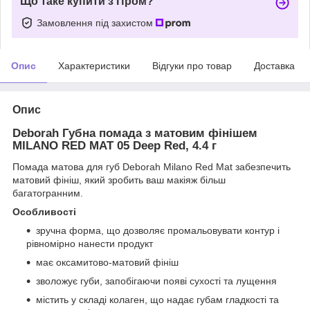
Що таке купити з Пром?
Замовлення під захистом
Опис
Характеристики
Відгуки про товар
Доставка
Опис
Deborah Губна помада з матовим фінішем
MILANO RED MAT 05 Deep Red, 4.4 г
Помада матова для губ Deborah Milano Red Mat забезпечить
матовий фініш, який зробить ваш макіяж більш
багатогранним.
Особливості
зручна форма, що дозволяє промальовувати контур і
рівномірно нанести продукт
має оксамитово-матовий фініш
зволожує губи, запобігаючи появі сухості та лущення
містить у складі колаген, що надає губам гладкості та