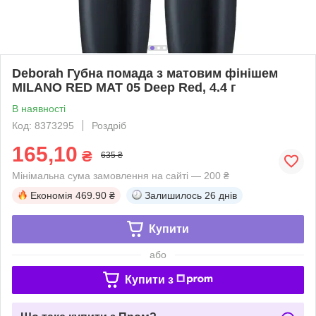
Deborah Губна помада з матовим фінішем
MILANO RED MAT 05 Deep Red, 4.4 г
В наявності
Код: 8373295
Роздріб
165,10
₴
635 ₴
Мінімальна сума замовлення на сайті — 200 ₴
Економія
469.90 ₴
Залишилось
26 днів
Купити
або
Купити з