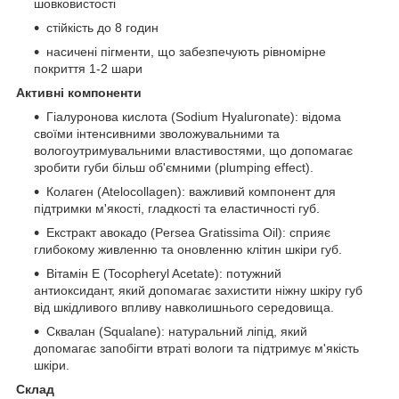
шовковистості
стійкість до 8 годин
насичені пігменти, що забезпечують рівномірне
покриття 1-2 шари
Активні компоненти
Гіалуронова кислота (Sodium Hyaluronate): відома
своїми інтенсивними зволожувальними та
вологоутримувальними властивостями, що допомагає
зробити губи більш об'ємними (plumping effect).
Колаген (Atelocollagen): важливий компонент для
підтримки м'якості, гладкості та еластичності губ.
Екстракт авокадо (Persea Gratissima Oil): сприяє
глибокому живленню та оновленню клітин шкіри губ.
Вітамін Е (Tocopheryl Acetate): потужний
антиоксидант, який допомагає захистити ніжну шкіру губ
від шкідливого впливу навколишнього середовища.
Сквалан (Squalane): натуральний ліпід, який
допомагає запобігти втраті вологи та підтримує м'якість
шкіри.
Склад