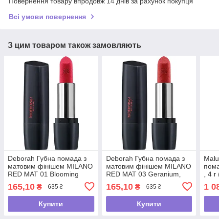
Повернення товару впродовж 14 днів за рахунок покупця
Всі умови повернення
З цим товаром також замовляють
Deborah Губна помада з
Deborah Губна помада з
Malu
матовим фінішем MILANO
матовим фінішем MILANO
пома
RED MAT 01 Blooming
RED MAT 03 Geranium,
, 4 г
Pink, 4.4 г
4.4 г
165,10
165,10
1 0
₴
₴
635 ₴
635 ₴
Купити
Купити