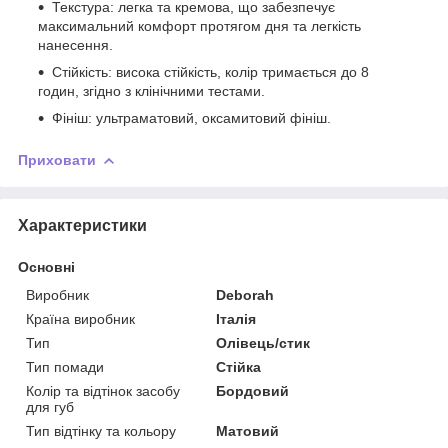
Текстура: легка та кремова, що забезпечує
максимальний комфорт протягом дня та легкість
нанесення.
Стійкість: висока стійкість, колір тримається до 8
годин, згідно з клінічними тестами.
Фініш: ультраматовий, оксамитовий фініш.
Приховати
Характеристики
Основні
Виробник
Deborah
Країна виробник
Італія
Тип
Олівець/стик
Тип помади
Стійка
Колір та відтінок засобу
Бордовий
для губ
Тип відтінку та кольору
Матовий