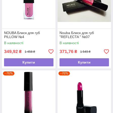
NOUBA Блиск для губ
Nouba Блиск для губ
PILLOW №4
"REFLECTA " №07
В наявності
В наявності
349,92
371,76
₴
₴
1 458 ₴
1 549 ₴
Купити
Купити
–76%
–76%