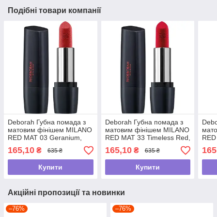
Подібні товари компанії
Deborah Губна помада з
Deborah Губна помада з
Debo
матовим фінішем MILANO
матовим фінішем MILANO
мат
RED MAT 03 Geranium,
RED MAT 33 Timeless Red,
RED 
4.4 г
4.4 г
4.4 г
165,10
165,10
165
₴
₴
635 ₴
635 ₴
Купити
Купити
Акційні пропозиції та новинки
–76%
–76%