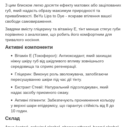
З цим блиском легко досягти ефекту матових або зацілованих
губ, який надасть образу максимум природності та
привабливості. BeYu Lips to Dye - яскраве втілення вашої
свободи самовираження.
Завдяки вмісту гліцерину та вітаміну E, тінт менше стягує губи
порівняно з аналогами, що робить його комфортним для
тривалого носіння.
Активні компоненти
Вітамін E (Токоферол): Антиоксидант, який захищає
ніжну шкіру губ від шкідливого впливу зовнішнього
середовища та сприяє регенерації.
Гліцерин: Виконує роль зволожувача, запобігаючи
пересушуванню шкіри під час дії тінту.
Екстракт Стевії: Натуральний підсолоджувач, який
надає засобу приємного смаку.
Активні пігменти: Забезпечують проникнення кольору
у верхні шари епідермісу, що гарантує стійкість від 8 до
10 годин.
Склад