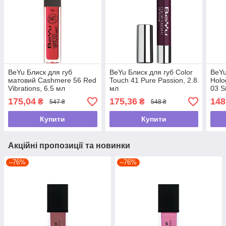
BeYu Блиск для губ
BeYu Блиск для губ Color
BeYu
матовий Cashmere 56 Red
Touch 41 Pure Passion, 2.8
Holo
Vibrations, 6.5 мл
мл
03 S
175,04
175,36
148
₴
₴
547 ₴
548 ₴
Купити
Купити
Акційні пропозиції та новинки
–76%
–76%