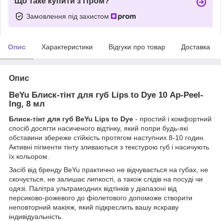
Що таке купити з Пром?
Замовлення під захистом
Опис
Характеристики
Відгуки про товар
Доставка
Опис
BeYu Блиск-тінт для губ Lips to Dye 10 Ap-Peel-
Ing, 8 мл
Блиск-тінт для губ BeYu Lips to Dye
- простий і комфортний
спосіб досягти насиченого відтінку, який попри будь-які
обставини збереже стійкість протягом наступних 8-10 годин.
Активні пігменти тінту зливаються з текстурою губ і насичують
їх кольором.
Засіб від бренду BeYu практично не відчувається на губах, не
скочується, не залишає липкості, а також слідів на посуді чи
одязі. Палітра ультрамодних відтінків у діапазоні від
персиково-рожевого до фіолетового допоможе створити
неповторний макіяж, який підкреслить вашу яскраву
індивідуальність.