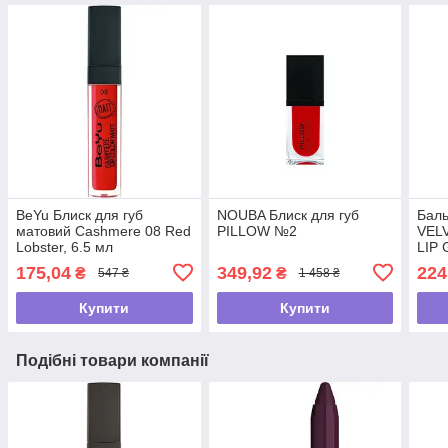
BeYu Блиск для губ
NOUBA Блиск для губ
Баль
матовий Cashmere 08 Red
PILLOW №2
VEL
Lobster, 6.5 мл
LIP 
175,04
349,92
224
₴
₴
547 ₴
1 458 ₴
Купити
Купити
Подібні товари компанії