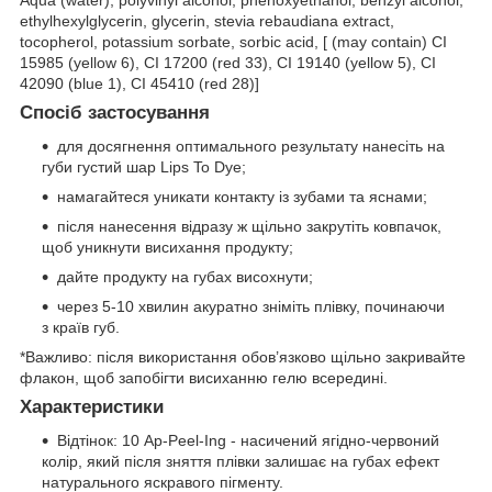
Aqua (water), polyvinyl alcohol, phenoxyethanol, benzyl alcohol,
ethylhexylglycerin, glycerin, stevia rebaudiana extract,
tocopherol, potassium sorbate, sorbic acid, [ (may contain) CI
15985 (yellow 6), CI 17200 (red 33), CI 19140 (yellow 5), CI
42090 (blue 1), CI 45410 (red 28)]
Спосіб застосування
для досягнення оптимального результату нанесіть на
губи густий шар Lips To Dye;
намагайтеся уникати контакту із зубами та яснами;
після нанесення відразу ж щільно закрутіть ковпачок,
щоб уникнути висихання продукту;
дайте продукту на губах висохнути;
через 5-10 хвилин акуратно зніміть плівку, починаючи
з країв губ.
*Важливо: після використання обов’язково щільно закривайте
флакон, щоб запобігти висиханню гелю всередині.
Характеристики
Відтінок: 10 Ap-Peel-Ing - насичений ягідно-червоний
колір, який після зняття плівки залишає на губах ефект
натурального яскравого пігменту.