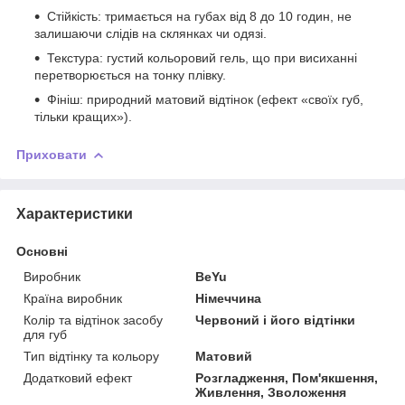
Стійкість: тримається на губах від 8 до 10 годин, не
залишаючи слідів на склянках чи одязі.
Текстура: густий кольоровий гель, що при висиханні
перетворюється на тонку плівку.
Фініш: природний матовий відтінок (ефект «своїх губ,
тільки кращих»).
Приховати
Характеристики
Основні
Виробник
BeYu
Країна виробник
Німеччина
Колір та відтінок засобу
Червоний і його відтінки
для губ
Тип відтінку та кольору
Матовий
Додатковий ефект
Розгладження, Пом'якшення,
Живлення, Зволоження