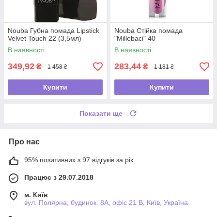
Nouba Губна помада Lipstick
Nouba Стійка помада
Velvet Touch 22 (3,5мл)
"Millebaci" 40
В наявності
В наявності
349,92
283,44
₴
₴
1 458 ₴
1 181 ₴
Купити
Купити
Показати ще
Про нас
95% позитивних з 97 відгуків за рік
Працює з 29.07.2018
м. Київ
вул. Полярна, будинок. 8А, офіс 21 В, Київ, Україна