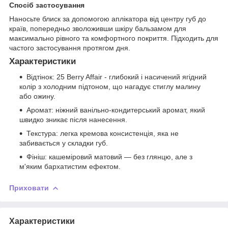
Спосіб застосування
Наносьте блиск за допомогою аплікатора від центру губ до
країв, попередньо зволоживши шкіру бальзамом для
максимально рівного та комфортного покриття. Підходить для
частого застосування протягом дня.
Характеристики
Відтінок: 25 Berry Affair - глибокий і насичений ягідний
колір з холодним підтоном, що нагадує стиглу малину
або ожину.
Аромат: ніжний ванільно-кондитерський аромат, який
швидко зникає після нанесення.
Текстура: легка кремова консистенція, яка не
забивається у складки губ.
Фініш: кашеміровий матовий — без глянцю, але з
м'яким бархатистим ефектом.
Приховати
Характеристики