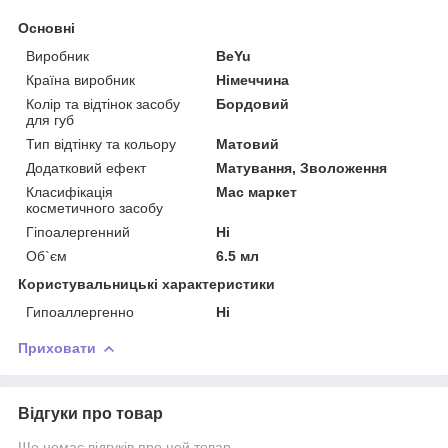
Основні
Виробник
BeYu
Країна виробник
Німеччина
Колір та відтінок засобу
Бордовий
для губ
Тип відтінку та кольору
Матовий
Додатковий ефект
Матування, Зволоження
Класифікація
Мас маркет
косметичного засобу
Гіпоалергенний
Ні
Об`єм
6.5 мл
Користувальницькі характеристики
Гипоаллергенно
Ні
Приховати
Відгуки про товар
Ще немає відгуків про цей товар