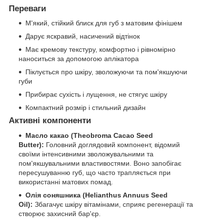
Переваги
М'який, стійкий блиск для губ з матовим фінішем
Дарує яскравий, насичений відтінок
Має кремову текстуру, комфортно і рівномірно
наноситься за допомогою аплікатора
Піклується про шкіру, зволожуючи та пом'якшуючи
губи
Прибирає сухість і лущення, не стягує шкіру
Компактний розмір і стильний дизайн
Активні компоненти
Масло какао (Theobroma Cacao Seed
Butter):
Головний доглядовий компонент, відомий
своїми інтенсивними зволожувальними та
пом'якшувальними властивостями. Воно запобігає
пересушуванню губ, що часто трапляється при
використанні матових помад.
Олія соняшника (Helianthus Annuus Seed
Oil):
Збагачує шкіру вітамінами, сприяє регенерації та
створює захисний бар'єр.