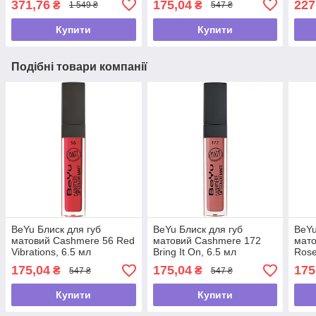
371,76
175,04
227
₴
₴
1 549 ₴
547 ₴
Купити
Купити
Подібні товари компанії
BeYu Блиск для губ
BeYu Блиск для губ
BeYu
матовий Cashmere 56 Red
матовий Cashmere 172
мато
Vibrations, 6.5 мл
Bring It On, 6.5 мл
Rose
175,04
175,04
175
₴
₴
547 ₴
547 ₴
Купити
Купити