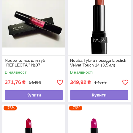
Nouba Блиск для губ
Nouba Губна помада Lipstick
"REFLECTA " №07
Velvet Touch 14 (3,5мл)
В наявності
В наявності
371,76
349,92
₴
₴
1 549 ₴
1 458 ₴
Купити
Купити
–76%
–76%