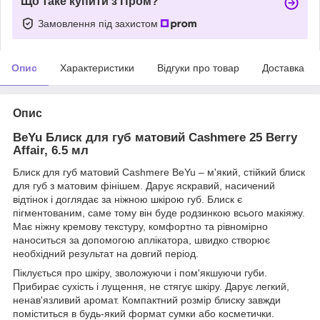
Що таке купити з Пром?
Замовлення під захистом
Опис
Характеристики
Відгуки про товар
Доставка
Опис
BeYu Блиск для губ матовий Cashmere 25 Berry
Affair, 6.5 мл
Блиск для губ матовий Cashmere BeYu – м'який, стійкий блиск
для губ з матовим фінішем. Дарує яскравий, насичений
відтінок і доглядає за ніжною шкірою губ. Блиск є
пігментованим, саме тому він буде родзинкою всього макіяжу.
Має ніжну кремову текстуру, комфортно та рівномірно
наноситься за допомогою аплікатора, швидко створює
необхідний результат на довгий період.
Піклується про шкіру, зволожуючи і пом'якшуючи губи.
Прибирає сухість і лущення, не стягує шкіру. Дарує легкий,
ненав'язливий аромат. Компактний розмір блиску завжди
поміститься в будь-який формат сумки або косметички.