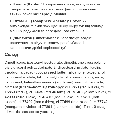
Каолін (Kaolin):
Натуральна глина, яка допомагає
створити оксамитовий матовий фініш, поглинаючи
зайвий блиск без пересушування.
Вітамін Е (Tocopheryl Acetate):
Потужний
антиоксидант, який захищає ніжну шкіру губ від впливу
вільних радикалів та передчасного старіння.
Діметикон (Dimethicone):
Забезпечує гладке
нанесення та відчуття кашемірової м'якості,
заповнюючи дрібні нерівності губ
Склад
Dimethicone, isostearyl isostearate, dimethicone crosspolymer,
bis-diglyceryl polyacyladipate-2, diisostearyl malate, kaolin,
theobroma cacao (cocoa) seed butter, silica, phenoxyethanol,
tocopheryl acetate, talc, caprylyl glycol, aroma (flavor), mica,
tocopherol, helianthus annuus (sunflower) seed oil, tin oxide,
pigment (в залежності від кольору): ci 15850 (red 6 lake), ci
15850 (red 7), ci 16035 (red 40 lake), ci 19140 (yellow 5 lake), ci
42090 (blue 1 lake), ci 45410 (red 27 lake), ci 77491 (iron
oxides), ci 77492 (iron oxides), ci 77499 (iron oxides), ci 77742
(manganese violet), ci 77891 (titanium dioxide). Точний склад
пігментів вказано на упаковці.