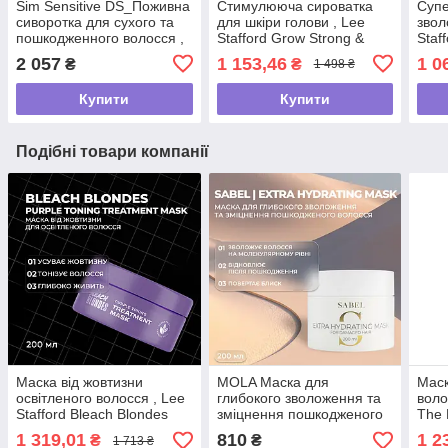
Sim Sensitive DS_Поживна
Стимулююча сироватка
Суп
сиворотка для сухого та
для шкіри голови , Lee
звол
пошкодженного волосся ,
Stafford Grow Strong &
Staf
75 мл
Long Stimulating Scalp
Hydr
2 057
1 153,46
1 0
₴
₴
1 498 ₴
Serum,75мл
мл
Купити
Купити
Подібні товари компанії
Маска від жовтизни
MOLA Маска для
Маск
освітленого волосся , Lee
глибокого зволоження та
воло
Stafford Bleach Blondes
зміцнення пошкодженого
The 
Purple Toning Treatment
волосся SABEL, 200 мл
Coil
1 319,01
810
1 2
₴
₴
1 713 ₴
,200мл
Mas