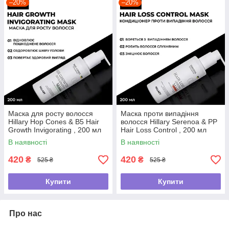
–20%
–20%
Маска для росту волосся
Маска проти випадіння
Hillary Hop Cones & B5 Hair
волосся Hillary Serenoa & РР
Growth Invigorating , 200 мл
Hair Loss Control , 200 мл
В наявності
В наявності
420
420
₴
₴
525 ₴
525 ₴
Купити
Купити
Про нас