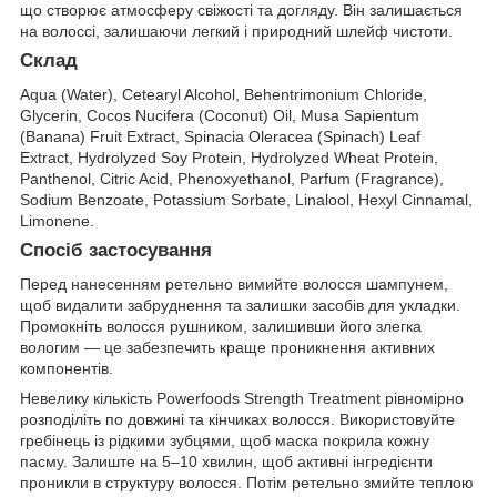
що створює атмосферу свіжості та догляду. Він залишається
на волоссі, залишаючи легкий і природний шлейф чистоти.
Cклад
Aqua (Water), Cetearyl Alcohol, Behentrimonium Chloride,
Glycerin, Cocos Nucifera (Coconut) Oil, Musa Sapientum
(Banana) Fruit Extract, Spinacia Oleracea (Spinach) Leaf
Extract, Hydrolyzed Soy Protein, Hydrolyzed Wheat Protein,
Panthenol, Citric Acid, Phenoxyethanol, Parfum (Fragrance),
Sodium Benzoate, Potassium Sorbate, Linalool, Hexyl Cinnamal,
Limonene.
Спосіб застосування
Перед нанесенням ретельно вимийте волосся шампунем,
щоб видалити забруднення та залишки засобів для укладки.
Промокніть волосся рушником, залишивши його злегка
вологим — це забезпечить краще проникнення активних
компонентів.
Невелику кількість Powerfoods Strength Treatment рівномірно
розподіліть по довжині та кінчиках волосся. Використовуйте
гребінець із рідкими зубцями, щоб маска покрила кожну
пасму. Залиште на 5–10 хвилин, щоб активні інгредієнти
проникли в структуру волосся. Потім ретельно змийте теплою