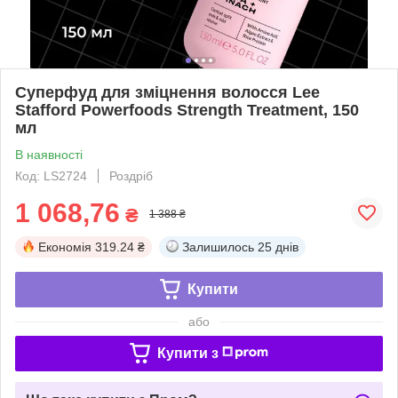
Суперфуд для зміцнення волосся Lee
Stafford Powerfoods Strength Treatment, 150
мл
В наявності
Код: LS2724
Роздріб
1 068,76
₴
1 388 ₴
Економія
319.24 ₴
Залишилось
25 днів
Купити
або
Купити з