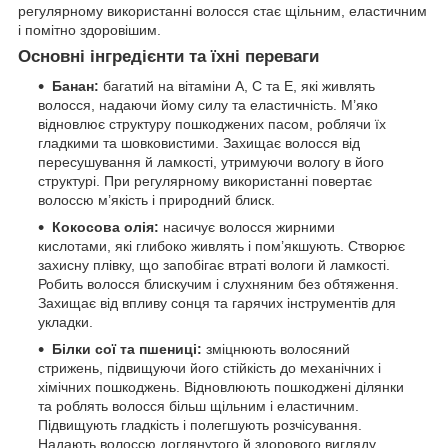
регулярному використанні волосся стає щільним, еластичним
і помітно здоровішим.
Основні інгредієнти та їхні переваги
Банан:
багатий на вітаміни A, C та E, які живлять
волосся, надаючи йому силу та еластичність. М’яко
відновлює структуру пошкоджених пасом, роблячи їх
гладкими та шовковистими. Захищає волосся від
пересушування й ламкості, утримуючи вологу в його
структурі. При регулярному використанні повертає
волоссю м’якість і природний блиск.
Кокосова олія:
насичує волосся жирними
кислотами, які глибоко живлять і пом’якшують. Створює
захисну плівку, що запобігає втраті вологи й ламкості.
Робить волосся блискучим і слухняним без обтяження.
Захищає від впливу сонця та гарячих інструментів для
укладки.
Білки сої та пшениці:
зміцнюють волосяний
стрижень, підвищуючи його стійкість до механічних і
хімічних пошкоджень. Відновлюють пошкоджені ділянки
та роблять волосся більш щільним і еластичним.
Підвищують гладкість і полегшують розчісування.
Надають волоссю доглянутого й здорового вигляду.