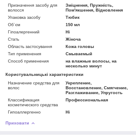
Призначення засобу для
Зміцнення, Пружність,
волосся
Пом'якшення, Відновлення
Упаковка засобу
Тюбик
Об`єм
150 мл
Гіпоалергенний
Ні
Стать
Жіноча
Область застосування
Кожа головы
Тип применения
Смываемый
Способ применения
на влажные волосы, на
несколько минут
Користувальницькі характеристики
Назначение средства для
Укрепление,
волос
Восстановление, Смягчение,
Разглаживание, Упругость
Классификация
Профессиональная
косметического средства
Гипоаллергенно
Ні
Приховати