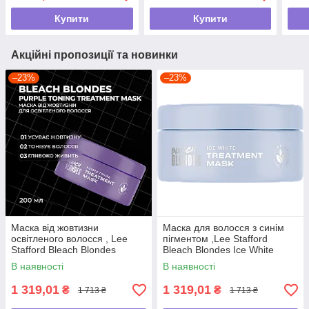
Купити
Купити
Акційні пропозиції та новинки
–23%
–23%
Маска від жовтизни
Маска для волосся з синім
освітленого волосся , Lee
пігментом ,Lee Stafford
Stafford Bleach Blondes
Bleach Blondes Ice White
Purple Toning Treatment
Toning Treatment Mask,200
В наявності
В наявності
,200мл
мл
1 319,01
1 319,01
₴
₴
1 713 ₴
1 713 ₴