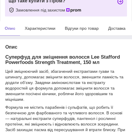
Що таке купити з Пром?
Замовлення під захистом
Опис
Характеристики
Відгуки про товар
Доставка
Опис
Суперфуд для зміцнення волосся Lee Stafford
Powerfoods Strength Treatment, 150 мл
Цей зміцнюючий засіб, збагачений екстрактами гуави та
шпинату, допомагає зміцнити волосся, зменшити ламкість та
додати об'єму. Завдяки амінокислотам та екстракту
водоростей ця формула допомагає зміцнити волосся та
зменшити посічені кінчики, роблячи його здоровішим та
міцнішим.
Формула не містить парабенів і сульфатів, що робить її
безпечною для фарбованого та чутливого волосся. В основі
— натуральні екстракти суперфудів, пантенол і рослинні
протеїни, які зміцнюють і відновлюють волосся зсередини.
Засіб захищає пасма від пересушування й втрати блиску. При