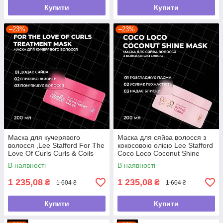
Купити
Купити
–23%
–23%
Маска для кучерявого
Маска для сяйва волосся з
волосся ,Lee Stafford For The
кокосовою олією Lee Stafford
Love Of Curls Curls & Coils
Coco Loco Coconut Shine
Treatment Mask,200мл
Mask ,200мл
В наявності
В наявності
1 235,08
1 235,08
₴
₴
1 604 ₴
1 604 ₴
Купити
Купити