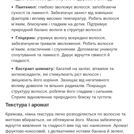
Пантенол:
глибоко зволожує волосся, запобігаючи
сухості та ламкості. Забезпечує захист від зовнішніх
факторів і впливу високих температур. Робить волосся
м’яким, блискучим і гладким на дотик. Підтримує
природний баланс вологи в структурі волосся.
Гліцерин:
утримує вологу всередині волосся,
забезпечуючи тривале зволоження. Робить волосся
м’яким, еластичним і слухняним. Допомагає уникнути
сплутування та ламкості. Дарує відчуття свіжості й
гладкості.
Екстракт шпинату:
багатий на залізо, вітаміни та
антиоксиданти, які стимулюють ріст волосся і
зміцнюють його коріння. Захищає від негативного
впливу довкілля та вільних радикалів. Покращує
структуру волосся, роблячи його гладким і сильним.
Сприяє відновленню природного блиску та густоти.
Текстура і аромат
Кремова, ніжна текстура легко розподіляється по волоссю та
миттєво вбирається, не обтяжуючи його. Маска забезпечує
відчуття живлення та гладкості вже під час нанесення. Аромат
фруктово-кокосовий, з делікатними нотами банана й зелені,