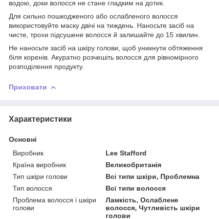
водою, доки волосся не стане гладким на дотик.
Для сильно пошкодженого або ослабленого волосся
використовуйте маску двічі на тиждень. Наносьте засіб на
чисте, трохи підсушене волосся й залишайте до 15 хвилин.
Не наносьте засіб на шкіру голови, щоб уникнути обтяження
біля коренів. Акуратно розчешіть волосся для рівномірного
розподілення продукту.
Приховати
Характеристики
Основні
Виробник
Lee Stafford
Країна виробник
Великобританія
Тип шкіри голови
Всі типи шкіри, Проблемна
Тип волосся
Всі типи волосся
Проблема волосся і шкіри
Ламкість, Ослаблене
голови
волосся, Чутливість шкіри
голови