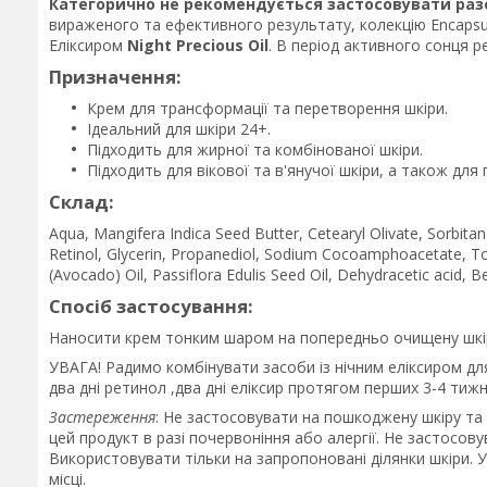
Категорично не рекомендується застосовувати разо
вираженого та ефективного результату, колекцію Encapsul
Еліксиром
Night Precious Oil
. В період активного сонця 
Призначення:
Крем для трансформації та перетворення шкіри.
Ідеальний для шкіри 24+.
Підходить для жирної та комбінованої шкіри.
Підходить для вікової та в'янучої шкіри, а також для
Склад:
Aqua, Mangifera Indica Seed Butter, Cetearyl Olivate, Sorbitan
Retinol, Glycerin, Propanediol, Sodium Cocoamphoacetate, T
(Avocado) Oil, Passiflora Edulis Seed Oil, Dehydracetic acid, B
Спосіб застосування:
Наносити крем тонким шаром на попередньо очищену шкір
УВАГА! Радимо комбінувати засоби із нічним еліксиром дл
два дні ретинол ,два дні еліксир протягом перших 3-4 тиж
Застереження
: Не застосовувати на пошкоджену шкіру та 
цей продукт в разі почервоніння або алергії. Не застосов
Використовувати тільки на запропоновані ділянки шкіри. 
місці.