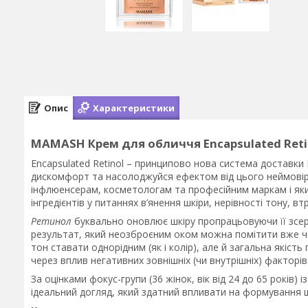
Опис
Характеристики
MAMASH Крем для обличчя Encapsulated Retin
Encapsulated Retinol – принципово нова система доставки 
дискомфорт та насолоджуйся ефектом від цього неймовірно
інфлюенсерам, косметологам та професійним маркам і яки
інгредієнтів у питаннях в’янення шкіри, нерівності тону, в
Ретинол
буквально оновлює шкіру пропрацьовуючи її зсер
результат, який неозброєним оком можна помітити вже чер
тон ставати однорідним (як і колір), але й загальна якіс
через вплив негативних зовнішніх (чи внутрішніх) факторів
За оцінками фокус-групи (36 жінок, вік від 24 до 65 років) 
ідеальний догляд, який здатний впливати на формування шк