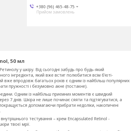
+380 (96) 465-48-75
Прийом замовлень
ol, 50 мл
Ретинолу у шкіру. Від сьогодні забудь про будь-який
го інгредієнта, який вже встиг полюбитися всім б’юті-
й вже впродовж багатьох років є одним із найбільш популярних
трати пружності і безумовно акне (постакне).
едини. Одним із найбільш приємних моментів є швидкий
ез 7 днів. Шкіра не лише починає сяяти та підтягуватися, а
ть покращується допомагаючи прибрати недоліки, накопичені
.
із внутрішнього тестування – крем Encapsulated Retinol -
іри твоєї мрії.