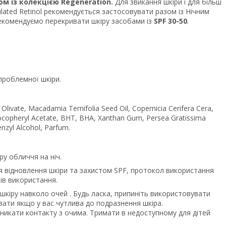
м із колекцією Regeneration.
Для звикання шкіри і для більш
ated Retinol рекомендується застосовувати разом із Нічним
рекомендуємо перекривати шкіру засобами із
SPF 30-50
.
 проблемної шкіри.
 Olivate, Macadamia Ternifolia Seed Oil, Copernicia Cerifera Cera,
ocopheryl Acetate, BHT, BHA, Xanthan Gum, Persea Gratissima
enzyl Alcohol, Parfum.
у обличчя на ніч.
я відновлення шкіри та захистом SPF, протокол використання
нів використання.
шкіру навколо очей . Будь ласка, припиніть використовувати
увати якщо у вас чутлива до подразнення шкіра.
Уникати контакту з очима. Тримати в недоступному для дітей