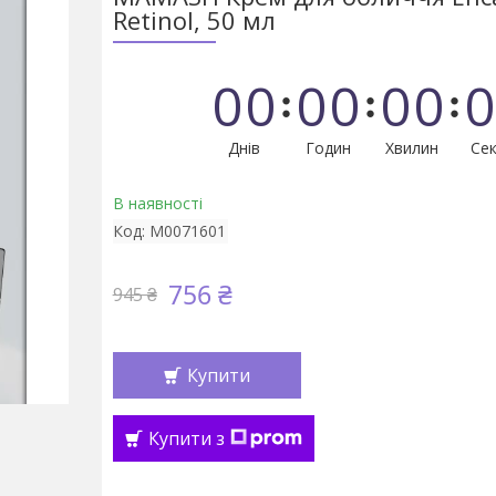
Retinol, 50 мл
0
0
0
0
0
0
0
Днів
Годин
Хвилин
Сек
В наявності
Код:
М0071601
756 ₴
945 ₴
Купити
Купити з