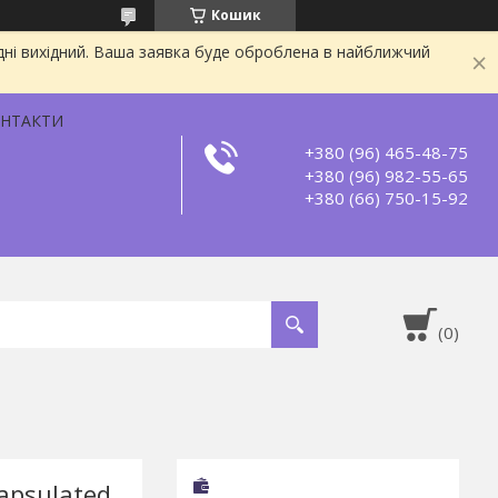
Кошик
дні вихідний. Ваша заявка буде оброблена в найближчий
НТАКТИ
+380 (96) 465-48-75
+380 (96) 982-55-65
+380 (66) 750-15-92
apsulated