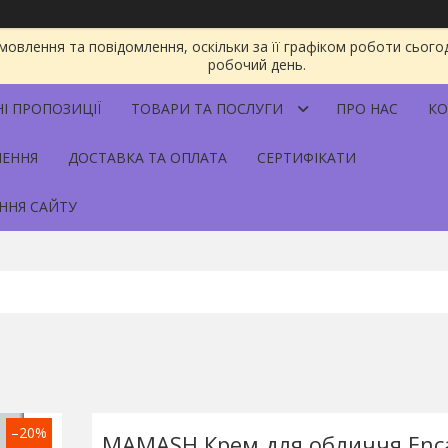
овлення та повідомлення, оскільки за її графіком роботи сього
робочий день.
НІ ПРОПОЗИЦІЇ
ТОВАРИ ТА ПОСЛУГИ
ПРО НАС
КО
НЕННЯ
ДОСТАВКА ТА ОПЛАТА
СЕРТИФІКАТИ
ННЯ САЙТУ
–20%
MAMASH Крем для обличчя Enc