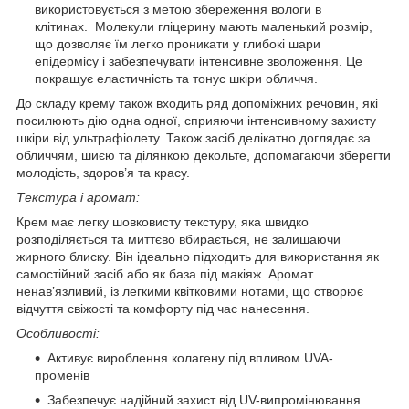
використовується з метою збереження вологи в
клітинах. Молекули гліцерину мають маленький розмір,
що дозволяє їм легко проникати у глибокі шари
епідермісу і забезпечувати інтенсивне зволоження. Це
покращує еластичність та тонус шкіри обличчя.
До складу крему також входить ряд допоміжних речовин, які
посилюють дію одна одної, сприяючи інтенсивному захисту
шкіри від ультрафіолету. Також засіб делікатно доглядає за
обличчям, шиєю та ділянкою декольте, допомагаючи зберегти
молодість, здоров’я та красу.
Текстура і аромат:
Крем має легку шовковисту текстуру, яка швидко
розподіляється та миттєво вбирається, не залишаючи
жирного блиску. Він ідеально підходить для використання як
самостійний засіб або як база під макіяж. Аромат
ненав’язливий, із легкими квітковими нотами, що створює
відчуття свіжості та комфорту під час нанесення.
Особливості:
Активує вироблення колагену під впливом UVA-
променів
Забезпечує надійний захист від UV-випромінювання