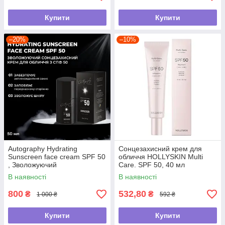
Купити
Купити
–20%
–10%
Autography Hydrating
Сонцезахисний крем для
Sunscreen face cream SPF 50
обличчя HOLLYSKIN Multi
, Зволожуючий
Care. SPF 50, 40 мл
сонцезахисний крем для
В наявності
В наявності
обличчя з СПФ 50, 50 мл
800
532,80
₴
₴
1 000 ₴
592 ₴
Купити
Купити