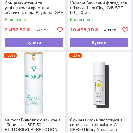
Сонцезахистний та
Valmont Захисний флюїд для
укріплюючий крем для
обличчя LumiCity, UVB SPF
обличчя та тіла Phytomer SPF
50 , 30 мл
30, 125 мл
В наявності
В наявності
2 432,50
10 495,10
₴
₴
3 475 ₴
14 993 ₴
Купити
Купити
–30%
–20%
Valmont Відновлюючий крем
Сонцезахисна зволожуюча
"Перевага" SPF 50
сироватка з вітаміном С
RESTORING PERFECTION,
SPF30 Hillary Sunscreen