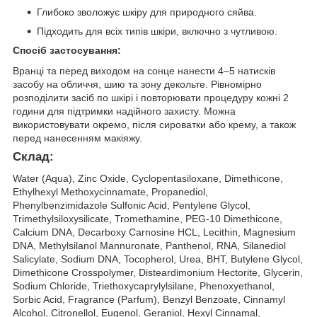
Глибоко зволожує шкіру для природного сяйва.
Підходить для всіх типів шкіри, включно з чутливою.
Спосіб застосування:
Вранці та перед виходом на сонце нанести 4–5 натисків
засобу на обличчя, шию та зону декольте. Рівномірно
розподілити засіб по шкірі і повторювати процедуру кожні 2
години для підтримки надійного захисту. Можна
використовувати окремо, після сироватки або крему, а також
перед нанесенням макіяжу.
Склад:
Water (Aqua), Zinc Oxide, Cyclopentasiloxane, Dimethicone,
Ethylhexyl Methoxycinnamate, Propanediol,
Phenylbenzimidazole Sulfonic Acid, Pentylene Glycol,
Trimethylsiloxysilicate, Tromethamine, PEG-10 Dimethicone,
Calcium DNA, Decarboxy Carnosine HCL, Lecithin, Magnesium
DNA, Methylsilanol Mannuronate, Panthenol, RNA, Silanediol
Salicylate, Sodium DNA, Tocopherol, Urea, BHT, Butylene Glycol,
Dimethicone Crosspolymer, Disteardimonium Hectorite, Glycerin,
Sodium Chloride, Triethoxycaprylylsilane, Phenoxyethanol,
Sorbic Acid, Fragrance (Parfum), Benzyl Benzoate, Cinnamyl
Alcohol, Citronellol, Eugenol, Geraniol, Hexyl Cinnamal,