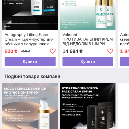
Autography Lifting Face
Valmont
Auto
Cream – Крем-бустер для
ПРОТИЗАПАЛЬНИЙ КРЕМ
crea
обличчя з гіалуроновою
ВІД НЕДОЛІКІВ ШКІРИ
преб
кислотою, скваланом та
"PRIMARY SOLUTION" ,
600
14 694
1 8
₴
₴
750 ₴
олією ши, 50 мл
20 мл
Купити
Купити
Подібні товари компанії