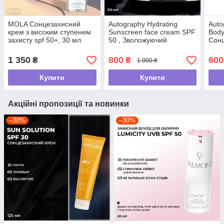
MOLA Сонцезахисний
Autography Hydrating
Auto
крем з високим ступенем
Sunscreen face cream SPF
Body
захисту spf 50+, 30 мл
50 , Зволожуючий
Сонц
сонцезахисний крем для
тіла
обличчя з СПФ 50, 50 мл
1 350
800
600
₴
₴
1 000 ₴
Купити
Купити
Акційні пропозиції та новинки
–30%
–30%