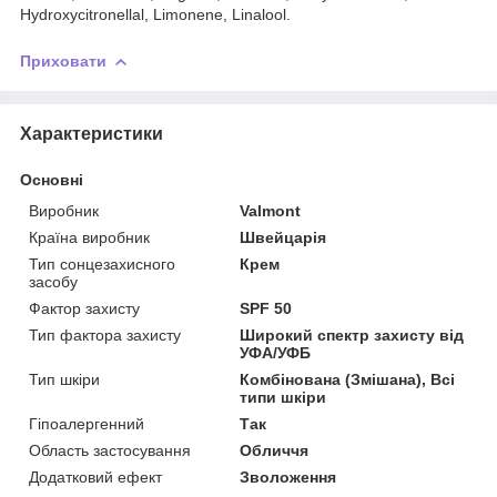
Hydroxycitronellal, Limonene, Linalool.
Приховати
Характеристики
Основні
Виробник
Valmont
Країна виробник
Швейцарія
Тип сонцезахисного
Крем
засобу
Фактор захисту
SPF 50
Тип фактора захисту
Широкий спектр захисту від
УФА/УФБ
Тип шкіри
Комбінована (Змішана), Всі
типи шкіри
Гіпоалергенний
Так
Область застосування
Обличчя
Додатковий ефект
Зволоження