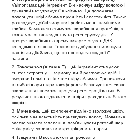
Valmont має цей інгредієнт. Він насичує шкіру вологою і
тривалий час утримує її в клітинах. Це допомагає
повернути шкірі обличчя пружність і еластичність.Також
розгладжує дрібні зморшки і робить менш помітними
глибокі. Компонент стимулює вироблення протеїнів, а
також має антиоксидантну та регенеруючу дію. У
процесі виробництва крему використовують ДНК
канадського лосося. Технологія добування молекули
настільки дбайлива, що не пошкоджує жодної її
частини.
Токоферол (вітамін Е).
Цей інгредієнт стимулює
синтез естрогену — гормону, який розгладжує дрібні
зморшки і помітно підтягає шкіру обличчя. Проникаючи
в глибокі шари шкіри,токоферол забезпечує інтенсивне
зволоження і посилює процеси регенерації клітин. В
результаті цього відновлення шкіри проходить набагато
скоріше.
Мочевина.
Цей компонент відмінно зволожує шкіру,
оскільки має властивість притягувати вологу. Мочевина
здатна знімати запалення, пом'якшувати роговий шар
епідермісу, заживляти мікро тріщини та порізи.
Гліцерин.
В косметології ця речовина