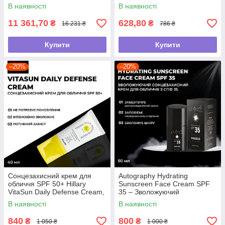
30 мл
moisturier serum Vitamin C
В наявності
В наявності
SPF30, 30 мл
11 361,70
628,80
₴
₴
16 231 ₴
786 ₴
Купити
Купити
–20%
–20%
Сонцезахисний крем для
Autography Hydrating
обличчя SPF 50+ Hillary
Sunscreen Face Cream SPF
VitaSun Daily Defense Cream,
35 – Зволожуючий
40 мл
сонцезахисний крем для
В наявності
В наявності
обличчя з СПФ 35, 50 мл
840
800
₴
₴
1 050 ₴
1 000 ₴