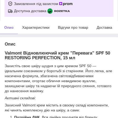
Замовлення під захистом
Доступна доставка
Опис
Характеристики
Відгуки про товар
Доставка
Опис
Valmont Відновлюючий крем "Перевага" SPF 50
RESTORING PERFECTION, 15 мл
Захистіть свою шкіру щодня з цим кремом SPF 50 —
ідеальним союзником у боротьбі зі старінням. Його легка, але
насичена формула, збагачена світловідбиваючими
компонентами, огортає обличчя невидимою вуаллю,
захищаючи шкіру та надаючи їй природного сяяння, готового
до нанесення макіяжу.
Активні складові:
Захисний Valmont крем містить в своєму складі компоненти,
які чинять комплексну дію на шкіру, а саме:
Потрійна ДНК.
Вся лінійка продуктів від бренду