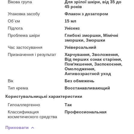
Вікова група
Для зрілої шкіри, від 35 до
45 років
Упаковка засобу
Флакон з дозатором
Об`єм
15 мл
Підлога
Унісекс
Проблема шкіри
Глибокі зморшки, Мімічні
зморшки, Зморшки
Час застосування
Універсальний
Призначення і результат
Харчування, Зволоження,
Від перших ознак старіння,
Пом'якшення, Заспокоєння,
Омолодження,
Антивозрастной уход
Вік
Без обмежень
Тип крема
Восстанавливающий
Користувальницькі характеристики
Гипоаллергенно
Так
Классификация
Профессиональная
косметического средства
Приховати