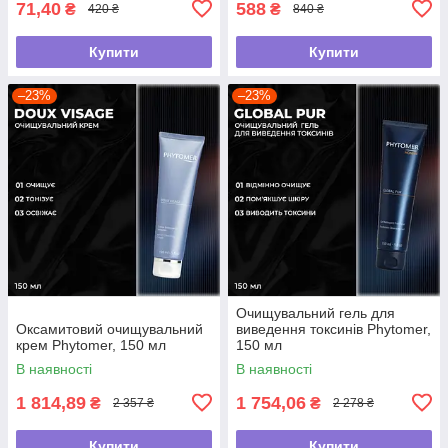
71,40
588
₴
₴
420 ₴
840 ₴
Купити
Купити
–23%
–23%
Очищувальний гель для
Оксамитовий очищувальний
виведення токсинів Phytomer,
крем Phytomer, 150 мл
150 мл
В наявності
В наявності
1 814,89
1 754,06
₴
₴
2 357 ₴
2 278 ₴
Купити
Купити