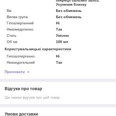
секреції сальних залоз,
Усунення блиску
Вік
Без обмежень
Вікова група
Без обмежень
Гіпоалергенний
Ні
Некомедогенно
Так
Стать
Унісекс
Об`єм
100 мл
Користувальницькі характеристики
Гипоаллергенно
Ні
Некоедогельний
Так
Приховати
Відгуки про товар
Ще немає відгуків про цей товар
Умови доставки