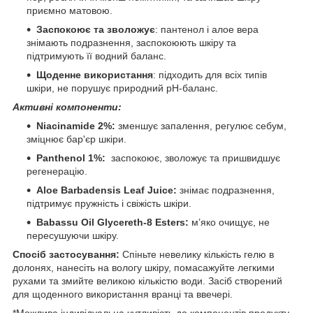
приємно матовою.
Заспокоює та зволожує
: пантенол і алое вера
знімають подразнення, заспокоюють шкіру та
підтримують її водний баланс.
Щоденне використання
: підходить для всіх типів
шкіри, не порушує природний pH-баланс.
Активні компоненти:
Niacinamide 2%:
зменшує запалення, регулює себум,
зміцнює бар'єр шкіри.
Panthenol 1%:
заспокоює, зволожує та пришвидшує
регенерацію.
Aloe Barbadensis Leaf Juice:
знімає подразнення,
підтримує пружність і свіжість шкіри.
Babassu Oil Glycereth-8 Esters:
м’яко очищує, не
пересушуючи шкіру.
Спосіб застосування:
Спіньте невелику кількість гелю в
долонях, нанесіть на вологу шкіру, помасажуйте легкими
рухами та змийте великою кількістю води. Засіб створений
для щоденного використання вранці та ввечері.
*Можлива індивідуальна чутливість до компонентів продукту.