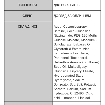
ТИП ШКІРИ
ДЛЯ ВСІХ ТИПІВ
СЕРІЯ
ДОГЛЯД ЗА ОБЛИЧЧЯМ
СКЛАД INCI
Aqua, Cocamidopropyl
Betaine, Coco-Glucoside,
Niacinamide, PEG-120 Methyl
Glucose Dioleate, Disodium 2-
Sulfolaurate, Babassu Oil
Glycereth-8 Esters, Aloe
barbadensis Leaf Juice,
Panthenol, Tocopherol,
Helianthus Annuus (Sunflower)
Seed Oil, Maltooligosyl
Glucoside, Glyceryl Oleate,
Hydrogenated Starch
Hydrolysate, Sodium
Benzoate, Sea Salt, Potassium
Sorbate, Parfum, Sodium
hydroxide, CI 12490, Citric
acid, Limonene, Linalool.