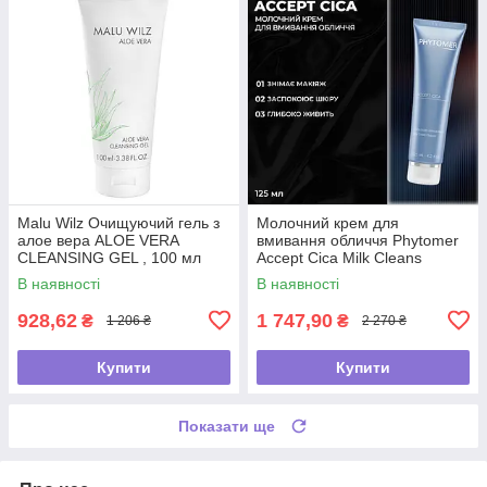
Malu Wilz Очищуючий гель з
Молочний крем для
алое вера ALOE VERA
вмивання обличчя Phytomer
CLEANSING GEL , 100 мл
Accept Cica Milk Cleans
В наявності
В наявності
928,62
1 747,90
₴
₴
1 206 ₴
2 270 ₴
Купити
Купити
Показати ще