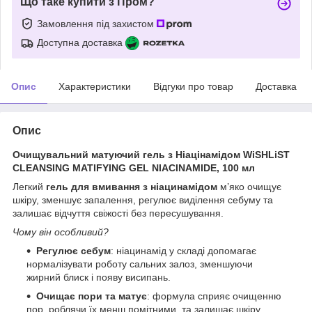
Що таке купити з Пром?
Замовлення під захистом
Доступна доставка
Опис
Характеристики
Відгуки про товар
Доставка
Опис
Очищувальний матуючий гель з Ніацінамідом WiSHLiST
CLEANSING MATIFYING GEL NIACINAMIDE, 100 мл
Легкий
гель для вмивання з ніацинамідом
м’яко очищує
шкіру, зменшує запалення, регулює виділення себуму та
залишає відчуття свіжості без пересушування.
Чому він особливий?
Регулює себум
: ніацинамід у складі допомагає
нормалізувати роботу сальних залоз, зменшуючи
жирний блиск і появу висипань.
Очищає пори та матує
: формула сприяє очищенню
пор, роблячи їх менш помітними, та залишає шкіру