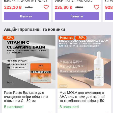
висипань WiSHLiST BODY
WiSHLiST CLEANSING
CLEA
CREAM-GEL, 150 мл
FOAM, 150 мл
323,10
235,80
928
₴
₴
359 ₴
262 ₴
Купити
Купити
Акційні пропозиції та новинки
–83%
Новинка
–30%
Face Facts Бальзам для
Мус MOLA для вмивання з
очищення шкіри обличчя з
АНА-кислотами для жирної
вітаміном С , 50 мл
та комбінованої шкіри (150
мл)
В наявності
В наявності