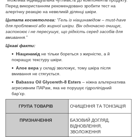
Перед використанням рекомендовано зробити тест на
алергічну реакцію на невеликій ділянці шкіри.
Цитата косметолога:
“Гель із ніацинамідом – must-have
для проблемної або жирної шкіри. Він одночасно очищує,
заспокоює і не пересушує, що рідкість серед засобів для
вмивання.”
Цікаві факти:
Ніацинамід
не тільки бореться з жирністю, а й
покращує текстуру шкіри.
Алое вера
у складі зволожує, тому шкіра після
вмивання не стягується.
Babassu Oil Glycereth-8 Esters
– ніжна альтернатива
агресивним ПАРам, яка не порушує гідроліпідний
бар’єр.
ГРУПА ТОВАРІВ
ОЧИЩЕННЯ ТА ТОНІЗАЦІЯ
ПРИЗНАЧЕННЯ
БАЗОВИЙ ДОГЛЯД,
ВІДНОВЛЕННЯ,
ЗВОЛОЖЕННЯ