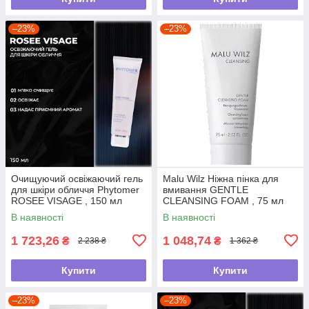
–23%
–23%
Очищуючий освіжаючий гель
Malu Wilz Ніжна пінка для
для шкіри обличчя Phytomer
вмивання GENTLE
ROSEE VISAGE , 150 мл
CLEANSING FOAM , 75 мл
В наявності
В наявності
1 723,26
1 048,74
₴
₴
2 238 ₴
1 362 ₴
Купити
Купити
–23%
–23%