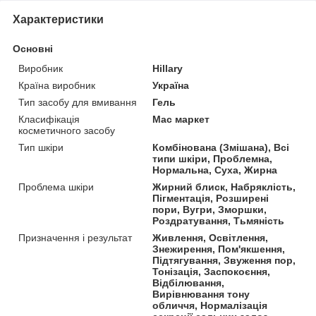
Характеристики
Основні
Виробник
Hillary
Країна виробник
Україна
Тип засобу для вмивання
Гель
Класифікація
Мас маркет
косметичного засобу
Тип шкіри
Комбінована (Змішана), Всі
типи шкіри, Проблемна,
Нормальна, Суха, Жирна
Проблема шкіри
Жирний блиск, Набряклість,
Пігментація, Розширені
пори, Вугри, Зморшки,
Роздратування, Тьмяність
Призначення і результат
Живлення, Освітлення,
Знежирення, Пом'якшення,
Підтягування, Звуження пор,
Тонізація, Заспокоєння,
Відбілювання,
Вирівнювання тону
обличчя, Нормалізація