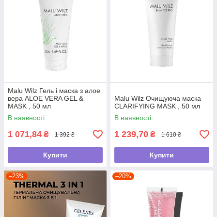
Malu Wilz Гель і маска з алое
вера ALOE VERA GEL &
Malu Wilz Очищуюча маска
MASK , 50 мл
CLARIFYING MASK , 50 мл
В наявності
В наявності
1 071,84
1 239,70
₴
₴
1 392 ₴
1 610 ₴
Купити
Купити
–23%
–20%