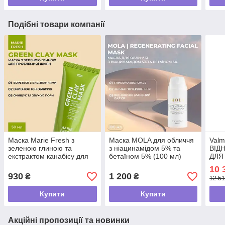
Подібні товари компанії
Маска Marie Fresh з
Маска MOLA для обличчя
Val
зеленою глиною та
з ніацинамідом 5% та
ВІД
екстрактом канабісу для
бетаїном 5% (100 мл)
ДЛЯ
проблемної шкіри 50 мл
"LUM
10 
930
1 200
₴
₴
12 51
Купити
Купити
Акційні пропозиції та новинки