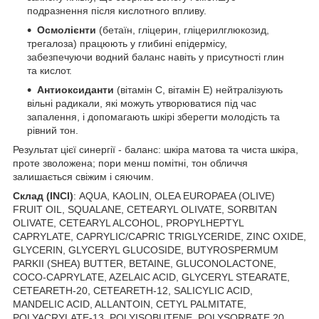
подразнення після кислотного впливу.
Осмолієнти
(бетаїн, гліцерин, гліцерилглюкозид,
трегалоза) працюють у глибині епідермісу,
забезпечуючи водний баланс навіть у присутності глин
та кислот.
Антиоксиданти
(вітамін С, вітамін Е) нейтралізують
вільні радикали, які можуть утворюватися під час
запалення, і допомагають шкірі зберегти молодість та
рівний тон.
Результат цієї синергії - баланс: шкіра матова та чиста шкіра,
проте зволожена; пори менш помітні, тон обличчя
залишається свіжим і сяючим.
Склад (INCI)
:
AQUA, KAOLIN, OLEA EUROPAEA (OLIVE)
FRUIT OIL, SQUALANE, CETEARYL OLIVATE, SORBITAN
OLIVATE, CETEARYL ALCOHOL, PROPYLHEPTYL
CAPRYLATE, CAPRYLIC/CAPRIC TRIGLYCERIDE, ZINC OXIDE,
GLYCERIN, GLYCERYL GLUCOSIDE, BUTYROSPERMUM
PARKII (SHEA) BUTTER, BETAINE, GLUCONOLACTONE,
COCO-CAPRYLATE, AZELAIC ACID, GLYCERYL STEARATE,
CETEARETH-20, CETEARETH-12, SALICYLIC ACID,
MANDELIC ACID, ALLANTOIN, CETYL PALMITATE,
POLYACRYLATE-13, POLYISOBUTENE, POLYSORBATE 20,