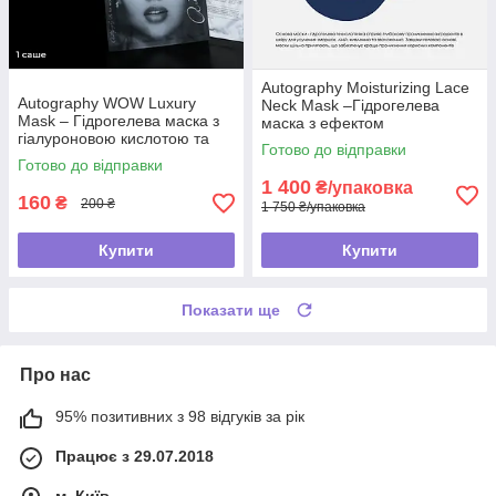
Autography Moisturizing Lace
Autography WOW Luxury
Neck Mask –Гідрогелева
Mask – Гідрогелева маска з
маска з ефектом
гіалуроновою кислотою та
ботулотоксину для зони шиї
Готово до відправки
колагеном, саше
та декольте
Готово до відправки
1 400
₴/упаковка
160
₴
200 ₴
1 750 ₴/упаковка
Купити
Купити
Показати ще
Про нас
95% позитивних з 98 відгуків за рік
Працює з 29.07.2018