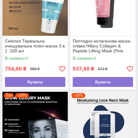
Celenes Термальна
Пептидно-колагенова маска-
очищувальна пілінг-маска 3 в
плівка Hillary Collagen &
1 ,150 мл
Peptide Lifting Mask (Pink
Edition), 90 мл
В наявності
В наявності
754,60
537,60
₴
₴
980 ₴
672 ₴
Купити
Купити
Топ
–20%
–20%