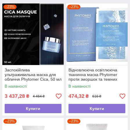
–23%
–23%
Заспокійлива
Відновлююча освітлююча
ультраживильна маска для
тканинна маска Phytomer
обличчя Phytomer Cica, 50 мл
проти зморшок та темних
плям "Oligoforce" , 23г
В наявності
В наявності
3 437,28
474,32
₴
₴
4 464 ₴
616 ₴
Купити
Купити
–23%
–23%