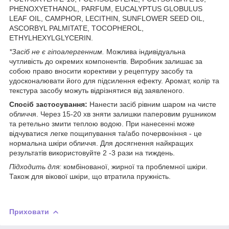
PHENOXYETHANOL, PARFUM, EUCALYPTUS GLOBULUS
LEAF OIL, CAMPHOR, LECITHIN, SUNFLOWER SEED OIL,
ASCORBYL PALMITATE, TOCOPHEROL,
ETHYLHEXYLGLYCERIN.
*Засіб не є гіпоалергенним.
Можлива індивідуальна
чутливість до окремих компонентів. Виробник залишає за
собою право вносити корективи у рецептуру засобу та
удосконалювати його для підсилення ефекту. Аромат, колір та
текстура засобу можуть відрізнятися від заявленого.
Спосіб застосування:
Нанести засіб рівним шаром на чисте
обличчя. Через 15-20 хв зняти залишки паперовим рушником
та ретельно змити теплою водою. При нанесенні може
відчуватися легке пощипування та/або почервоніння - це
нормальна шкіри обличчя. Для досягнення найкращих
результатів використовуйте 2 -3 рази на тиждень.
Підходить для:
комбінованої, жирної та проблемної шкіри.
Також для вікової шкіри, що втратила пружність.
Приховати