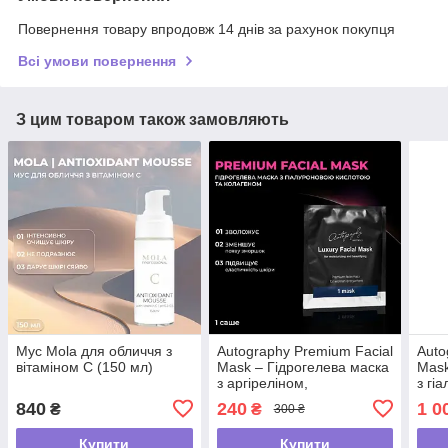
Повернення товару впродовж 14 днів за рахунок покупця
Всі умови повернення
З цим товаром також замовляють
Мус Mola для обличчя з
Autography Premium Facial
Auto
вітаміном С (150 мл)
Mask – Гідрогелева маска
Mask
з аргіреліном,
з гі
гіалуроновою кислотою і
та к
840
240
1 0
₴
₴
300 ₴
колагеном, саше
уп.
Купити
Купити