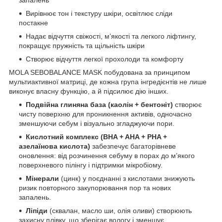
Вирівнює тон і текстуру шкіри, освітлює сліди
постакне
Надає відчуття свіжості, м’якості та легкого ліфтингу,
покращує пружність та щільність шкіри
Створює відчуття легкої прохолоди та комфорту
MOLA SEBOBALANCE MASK побудована за принципом
мультиактивної матриці, де кожна група інгредієнтів не лише
виконує власну функцію, а й підсилює дію інших.
Подвійна глиняна база (каолін + бентоніт)
створює
чисту поверхню для проникнення активів, одночасно
зменшуючи себум і візуально згладжуючи пори.
Кислотний комплекс (BHA + AHA + PHA +
азелаїнова кислота)
забезпечує багаторівневе
оновлення: від розчинення себуму в порах до м’якого
поверхневого пілінгу і підтримки мікробіому.
Мінерали
(цинк) у поєднанні з кислотами знижують
ризик повторного закупорювання пор та нових
запалень.
Ліпіди
(сквалан, масло ши, олія оливи) створюють
захисну плівку, що зберігає вологу і зменшує