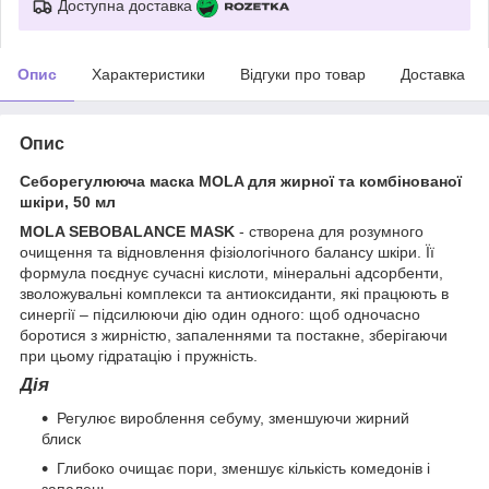
Доступна доставка
Опис
Характеристики
Відгуки про товар
Доставка
Опис
Себорегулююча маска MOLA для жирної та комбінованої
шкіри, 50 мл
MOLA SEBOBALANCE MASK
- створена для розумного
очищення та відновлення фізіологічного балансу шкіри. Її
формула поєднує сучасні кислоти, мінеральні адсорбенти,
зволожувальні комплекси та антиоксиданти, які працюють в
синергії – підсилюючи дію один одного: щоб одночасно
боротися з жирністю, запаленнями та постакне, зберігаючи
при цьому гідратацію і пружність.
Дія
Регулює вироблення себуму, зменшуючи жирний
блиск
Глибоко очищає пори, зменшує кількість комедонів і
запалень