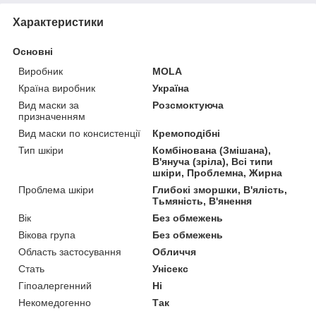
Характеристики
Основні
Виробник
MOLA
Країна виробник
Україна
Вид маски за
Розсмоктуюча
призначенням
Вид маски по консистенції
Кремоподібні
Тип шкіри
Комбінована (Змішана),
В'януча (зріла), Всі типи
шкіри, Проблемна, Жирна
Проблема шкіри
Глибокі зморшки, В'ялість,
Тьмяність, В'янення
Вік
Без обмежень
Вікова група
Без обмежень
Область застосування
Обличчя
Стать
Унісекс
Гіпоалергенний
Ні
Некомедогенно
Так