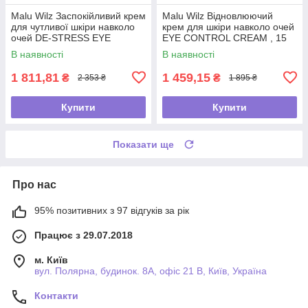
Malu Wilz Заспокійливий крем
Malu Wilz Відновлюючий
для чутливої шкіри навколо
крем для шкіри навколо очей
очей DE-STRESS EYE
EYE CONTROL CREAM , 15
CREAM , 15 мл
мл
В наявності
В наявності
1 811,81
1 459,15
₴
₴
2 353 ₴
1 895 ₴
Купити
Купити
Показати ще
Про нас
95% позитивних з 97 відгуків за рік
Працює з 29.07.2018
м. Київ
вул. Полярна, будинок. 8А, офіс 21 В, Київ, Україна
Контакти