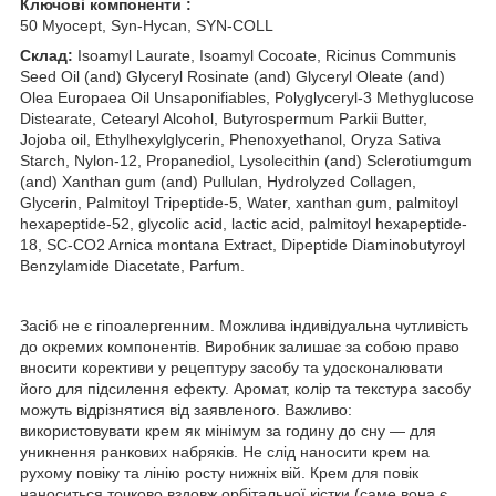
Ключові компоненти :
50 Myocept, Syn-Hycan, SYN-COLL
Склад:
Isoamyl Laurate, Isoamyl Cocoate, Ricinus Communis
Seed Oil (and) Glyceryl Rosinate (and) Glyceryl Oleate (and)
Olea Europaea Oil Unsaponifiables, Polyglyceryl-3 Methyglucose
Distearate, Cetearyl Alcohol, Butyrospermum Parkii Butter,
Jojoba oil, Ethylhexylglycerin, Phenoxyethanol, Oryza Sativa
Starch, Nylon-12, Propanediol, Lysolecithin (and) Sclerotiumgum
(and) Xanthan gum (and) Pullulan, Hydrolyzed Collagen,
Glycerin, Palmitoyl Tripeptide-5, Water, xanthan gum, palmitoyl
hexapeptide-52, glycolic acid, lactic acid, palmitoyl hexapeptide-
18, SC-CO2 Arnica montana Extract, Dipeptide Diaminobutyroyl
Benzylamide Diacetate, Parfum.
Засіб не є гіпоалергенним. Можлива індивідуальна чутливість
до окремих компонентів. Виробник залишає за собою право
вносити корективи у рецептуру засобу та удосконалювати
його для підсилення ефекту. Аромат, колір та текстура засобу
можуть відрізнятися від заявленого. Важливо:
використовувати крем як мінімум за годину до сну — для
уникнення ранкових набряків. Не слід наносити крем на
рухому повіку та лінію росту нижніх вій. Крем для повік
наноситься точково вздовж орбітальної кістки (саме вона є