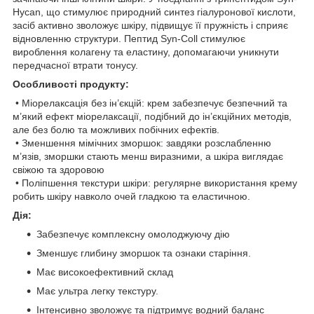
Hycan, що стимулює природний синтез гіалуронової кислоти,
засіб активно зволожує шкіру, підвищує її пружність і сприяє
відновленню структури. Пептид Syn-Coll стимулює
вироблення колагену та еластину, допомагаючи уникнути
передчасної втрати тонусу.
Особливості продукту:
• Міорелаксація без ін’єкцій: крем забезпечує безпечний та
м’який ефект міорелаксації, подібний до ін’єкційних методів,
але без болю та можливих побічних ефектів.
• Зменшення мімічних зморшок: завдяки розслабленню
м’язів, зморшки стають менш виразними, а шкіра виглядає
свіжою та здоровою
• Поліпшення текстури шкіри: регулярне використання крему
робить шкіру навколо очей гладкою та еластичною.
Дія:
Забезпечує комплексну омолоджуючу дію
Зменшує глибину зморшок та ознаки старіння.
Має високоефективний склад
Має ультра легку текстуру.
Інтенсивно зволожує та підтримує водний баланс