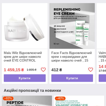
Malu Wilz Відновлюючий
Face Facts Відновлюючий
Val
крем для шкіри навколо
крем з керамідами для
НАВ
очей EYE CONTROL
шкіри навколо очей , 15
, 15
CREAM , 15 мл
мл
14 
1 459,15
412
₴
₴
1 895 ₴
17 84
Купити
Купити
Акційні пропозиції та новинки
–83%
–40%