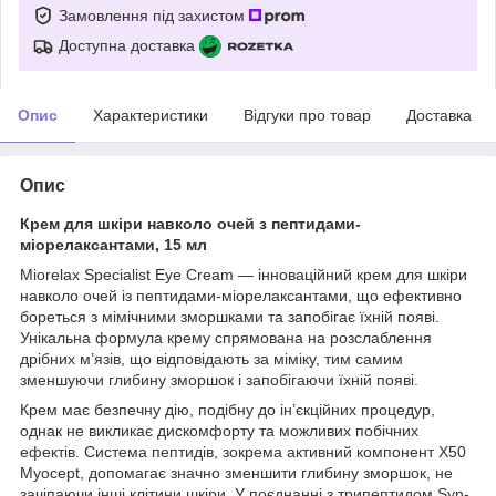
Замовлення під захистом
Доступна доставка
Опис
Характеристики
Відгуки про товар
Доставка
Опис
Крем для шкіри навколо очей з пептидами-
міорелаксантами, 15 мл
Miorelax Specialist Eye Cream — інноваційний крем для шкіри
навколо очей із пептидами-міорелаксантами, що ефективно
бореться з мімічними зморшками та запобігає їхній появі.
Унікальна формула крему спрямована на розслаблення
дрібних м’язів, що відповідають за міміку, тим самим
зменшуючи глибину зморшок і запобігаючи їхній появі.
Крем має безпечну дію, подібну до ін’єкційних процедур,
однак не викликає дискомфорту та можливих побічних
ефектів. Система пептидів, зокрема активний компонент X50
Myocept, допомагає значно зменшити глибину зморшок, не
зачіпаючи інші клітини шкіри. У поєднанні з трипептидом Syn-