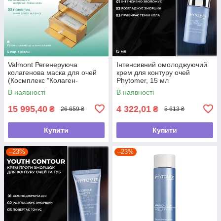
Valmont Регенеруюча
Інтенсивний омолоджуючий
колагенова маска для очей
крем для контуру очей
(Космплекс "Колаген-
Phytomer, 15 мл
Мукополісахариди") , 5 пар +
В наявності
В наявності
віали
15 995,40
4 322,01
₴
₴
26 659 ₴
5 613 ₴
Купити
Купити
–23%
–23%