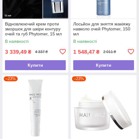
Відновлюючий крем проти
Лосьйон для зняття макіяжу
зморшок для шкіри контуру
навколо очей Phytomer, 150
очей та губ Phytomer, 15 мл
мл
В наявності
В наявності
3 339,49
1 548,47
₴
₴
4 337 ₴
2 011 ₴
Купити
Купити
–23%
–23%