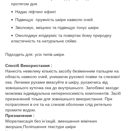
протягом дня.
Надає ліфтинг ефект.
Підвищує пружність шкіри навколо очей.
Зволожує, зміцнює та підвищує тонус шкіри.
Омолоджує епідерміс та повертає йому природну
еластичність та натуральне сяйво.
Підходить для: усіх типів шкіри.
Спосіб Використання :
Нанесіть невелику кількість засобу безіменним пальцем на
область навколо очей, уникаючи рухомої повіки та слизової
ока. Легкими рухами вмасуйте в шкіру, рухаючись від
зовнішнього куточка ока до внутрішнього. Запобіжні заходи:
можлива індивідуальна непереносимість компонентів. Засіб
призначений тільки для зовнішнього використання. При
потраплянні в очі та на слизові оболонки слід ретельно
промити водою.
Призначення :
Міорелаксація без ін’єкцій, зменшення мімічних
зморшок,Поліпшення текстури шкіри