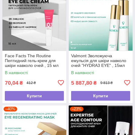
Face Facts The Routine
Valmont Зволожуюча
Пептидний гель-крем для
емульсія для шкіри навколо
шкіри навколо очей , 15 мл
очей "HYDRA3 EYE" , 15мл
В наявності
В наявності
70,04
5 887,80
₴
₴
412 ₴
9 813 ₴
Купити
Купити
–40%
–23%