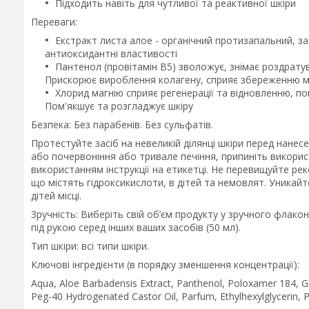
Підходить навіть для чутливої та реактивної шкіри
Переваги:
Екстракт листа алое - органічний протизапальний, з
антиоксидантні властивості
Пантенол (провітамін В5) зволожує, знімає роздрату
Прискорює вироблення колагену, сприяє збереженню 
Хлорид магнію сприяє регенерації та відновленню, п
Пом'якшує та розгладжує шкіру
Безпека: Без парабенів. Без сульфатів.
Протестуйте засіб на невеликій ділянці шкіри перед нане
або почервоніння або тривале печіння, припиніть викорис
використанням інструкції на етикетці. Не перевищуйте ре
що містять гідроксикислоти, в дітей та немовлят. Уникай
дітей місці.
Зручність: Виберіть свій об’єм продукту у зручного флак
під рукою серед інших ваших засобів (50 мл).
Тип шкіри: всі типи шкіри.
Ключові інгредієнти (в порядку зменшення концентрації):
Aqua, Aloe Barbadensis Extract, Panthenol, Poloxamer 184, G
Peg-40 Hydrogenated Castor Oil, Parfum, Ethylhexylglycerin,