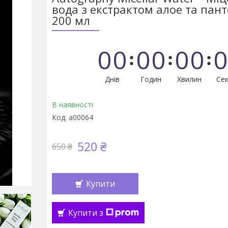
вода з екстрактом алое та пант
200 мл
0
0
0
0
0
0
0
Днів
Годин
Хвилин
Сек
В наявності
Код:
a00064
520 ₴
650 ₴
Купити
Купити з