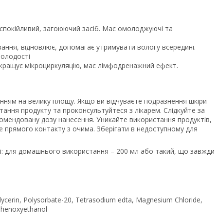
аспокійливий, загоюючий засіб. Має омолоджуючі та
вання, відновлює, допомагає утримувати вологу всередині.
молодості
окращує мікроциркуляцію, має лімфодренажний ефект.
сенням на велику площу. Якщо ви відчуваєте подразнення шкіри
тання продукту та проконсультуйтеся з лікарем. Слідкуйте за
комендовану дозу нанесення. Уникайте використання продуктів,
те прямого контакту з очима. Зберігати в недоступному для
оні: для домашнього використання – 200 мл або такий, що завжди
lycerin, Polysorbate-20, Tetrasodium edta, Magnesium Chloride,
 Phenoxyethanol