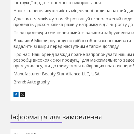
Інструкції щодо економного використання:
Нанесіть невелику кількість міцелярної води на ватний диск
Для зняття макіяжу з очей: розташуйте зволожений водою 
проведіть диском кілька разів у напрямку від лінії росту до
Після процедури очищення змийте залишки забруднення із
Важливо! Міцелярну воду потрібно обов'язково змивати –
видалити зі шкіри перед наступним етапом догляду.
Про нас: Наш бренд завжди прагне запропонувати нашим к
розробці високоякісної продукції для максимального задов
преміум-класу, ми дотримуємося найкращих практик вироб
Manufacturer: Beauty Star Alliance LLC, USA
Brand: Autography
Інформація для замовлення