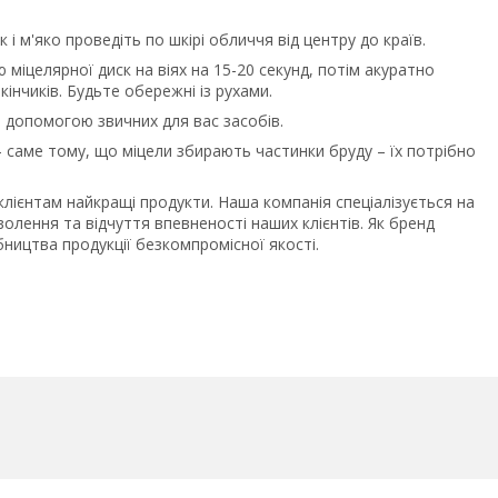
 і м'яко проведіть по шкірі обличчя від центру до країв.
міцелярної диск на віях на 15-20 секунд, потім акуратно
 кінчиків. Будьте обережні із рухами.
 допомогою звичних для вас засобів.
 саме тому, що міцели збирають частинки бруду – їх потрібно
лієнтам найкращі продукти. Наша компанія спеціалізується на
олення та відчуття впевненості наших клієнтів. Як бренд
ництва продукції безкомпромісної якості.