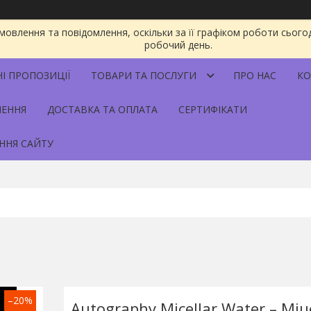
овлення та повідомлення, оскільки за її графіком роботи сього
робочий день.
НІ ПРОПОЗИЦІЇ
ТОВАРИ ТА ПОСЛУГИ
ПРО НАС
КО
НЕННЯ
ДОСТАВКА ТА ОПЛАТА
СЕРТИФІКАТИ
ННЯ САЙТУ
–20%
Autography Micellar Water – Мі