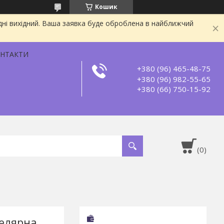
Кошик
дні вихідний. Ваша заявка буде оброблена в найближчий
НТАКТИ
+380 (96) 465-48-75
+380 (96) 982-55-65
+380 (66) 750-15-92
целярна