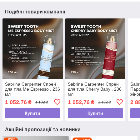
Подібні товари компанії
Sabrina Carpenter Спрей
Sabrina Carpenter Спрей
Sabr
для тіла Me Espresso , 236
для тіла Cherry Baby , 236
Пар
мл
мл
жіно
1 052,76
1 052,76
2 8
₴
₴
1 132 ₴
1 132 ₴
Купити
Купити
Акційні пропозиції та новинки
–83%
Новинка