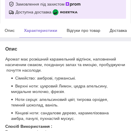
Замовлення під захистом
Доступна доставка
Опис
Характеристики
Відгуки про товар
Доставка
Опис
Аромат має розкішний карамельний відтінок, наповнений
насиченим смаком, поєднанує запах та емоцію, пробуджуючи
почуття насолоди.
Сімейство: амброві, гурманські.
Верхні ноти: цукровий Лимон, цедра апельсину,
мигдальне молочко, фрезія.
Ноти серця: апельсиновий цвіт, тигрова орхідея,
темний шоколад, ваніль.
Кінцеві ноти: сандалове дерево, карамелізована
амбра, пачулі, пухнастий мускус.
Спосіб Використання :