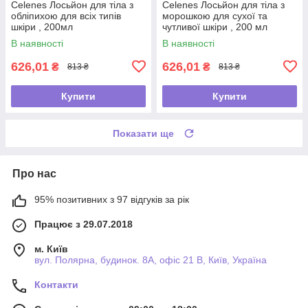
Celenes Лосьйон для тіла з
Celenes Лосьйон для тіла з
обліпихою для всіх типів
морошкою для сухої та
шкіри , 200мл
чутливої шкіри , 200 мл
В наявності
В наявності
626,01
626,01
₴
₴
813 ₴
813 ₴
Купити
Купити
Показати ще
Про нас
95% позитивних з 97 відгуків за рік
Працює з 29.07.2018
м. Київ
вул. Полярна, будинок. 8А, офіс 21 В, Київ, Україна
Контакти