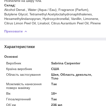
Розпилити на шкіру тіла.
Склад:
Alcohol Denat., Water (Aqua / Eau), Fragrance (Parfum),
Butylene Glycol, Tetramethyl Acetyloctahydronaphthalenes,
Hexamethylindanopyran, Hydroxycitronellal, Vanillin, Limonene,
Citrus Limon Peel Oil, Linalool, Citrus Aurantium Peel Oil, Pinene
Приховати
Характеристики
Основні
Виробник
Sabrina Carpenter
Країна виробник
США
Область застосування
Шия, Область декольте,
Тіло
Можливість нанесення
Так
поверх макіяжу
Вік
18+
Гіпоалергенний
Так
Об`єм
236 мл