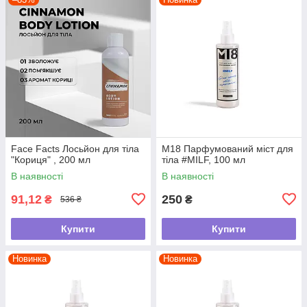
Face Facts Лосьйон для тіла
М18 Парфумований міст для
"Кориця" , 200 мл
тіла #MILF, 100 мл
В наявності
В наявності
91,12
250
₴
₴
536 ₴
Купити
Купити
Новинка
Новинка