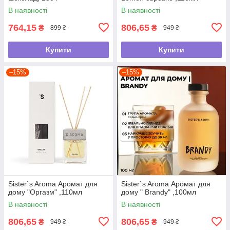
В наявності
В наявності
764,15
806,65
₴
₴
899 ₴
949 ₴
Купити
Купити
–15%
–15%
Sister`s Aroma Аромат для
Sister`s Aroma Аромат для
дому "Оргазм" ,110мл
дому " Brandy" ,100мл
В наявності
В наявності
806,65
806,65
₴
₴
949 ₴
949 ₴