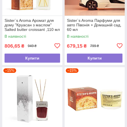
Sister`s Aroma Аромат для
Sister`s Aroma Парфуми для
дому "Круасан з маслом"
авто Півонія + Домашній сад,
Salted butter croissant ,110 мл
60 мл
В наявності
В наявності
806,65
679,15
₴
₴
949 ₴
799 ₴
Купити
Купити
–15%
–15%