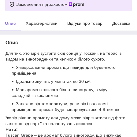
Замовлення під захистом
Опис
Характеристики
Відгуки про товар
Доставка
Опис
Для тих, хто мріє зустріти схід сонця у Тоскані, на терасі з
видом на виноградники та келихом білого сухого.
Універсальний аромат, що підійде для будь-якого
приміщення.
Ідеально звучить у кімнатах до 30 м².
Має аромат стиглого білого винограду, в міру
солодкий і з кислинкою.
Залежно від температури, розмірів і вологості
приміщення, аромат буде випаровуватися 4-8 тижнів.
*колір рідини аромату для дому може відрізнятися від фото,
залежно від партії та налаштувань дисплею
Ноти:
Tuscan Grape – це аромат білого винограду, що викликає