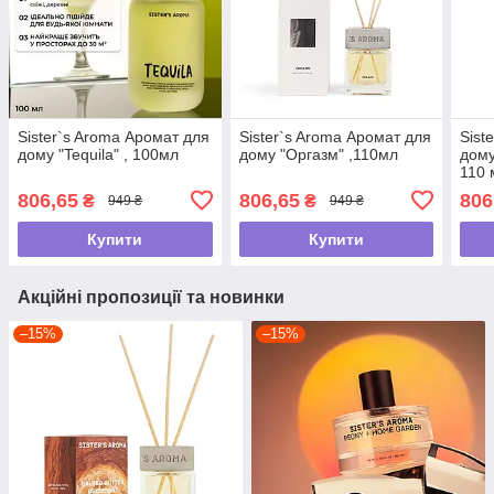
Sister`s Aroma Аромат для
Sister`s Aroma Аромат для
Sist
дому "Tequila" , 100мл
дому "Оргазм" ,110мл
дому
110 
806,65
806,65
806
₴
₴
949 ₴
949 ₴
Купити
Купити
Акційні пропозиції та новинки
–15%
–15%