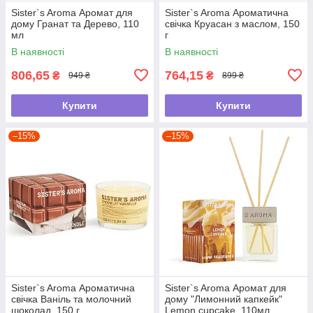
Sister`s Aroma Аромат для
Sister`s Aroma Ароматична
дому Гранат та Дерево, 110
свічка Круасан з маслом, 150
мл
г
В наявності
В наявності
806,65
764,15
₴
₴
949 ₴
899 ₴
Купити
Купити
–15%
–15%
Sister`s Aroma Ароматична
Sister`s Aroma Аромат для
свічка Ваніль та молочний
дому "Лимонний капкейк"
шоколад, 150 г
Lemon cupcake ,110мл