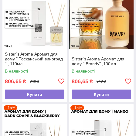
Sister`s Aroma Аромат для
дому " Тосканський виноград
Sister`s Aroma Аромат для
" , 110мл
дому " Brandy" ,100мл
В наявності
В наявності
806,65
806,65
₴
₴
949 ₴
949 ₴
Купити
Купити
–15%
–15%