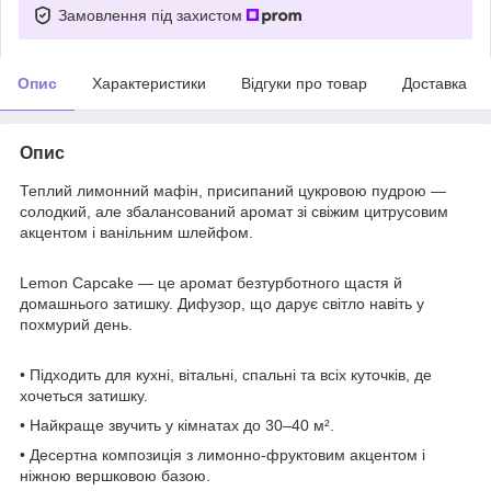
Замовлення під захистом
Опис
Характеристики
Відгуки про товар
Доставка
Опис
Теплий лимонний мафін, присипаний цукровою пудрою —
солодкий, але збалансований аромат зі свіжим цитрусовим
акцентом і ванільним шлейфом.
Lemon Capcake — це аромат безтурботного щастя й
домашнього затишку. Дифузор, що дарує світло навіть у
похмурий день.
• Підходить для кухні, вітальні, спальні та всіх куточків, де
хочеться затишку.
• Найкраще звучить у кімнатах до 30–40 м².
• Десертна композиція з лимонно-фруктовим акцентом і
ніжною вершковою базою.