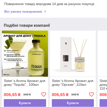
Повернення товару впродовж 14 днів за рахунок покупця
Всі умови повернення
Подібні товари компанії
Sister`s Aroma Аромат для
Sister`s Aroma Аромат для
Sist
дому "Tequila" , 100мл
дому "Оргазм" ,110мл
дому
110 
806,65
806,65
806
₴
₴
949 ₴
949 ₴
Купити
Купити