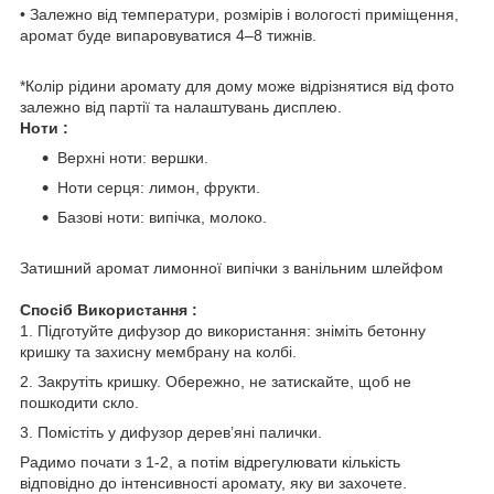
• Залежно від температури, розмірів і вологості приміщення,
аромат буде випаровуватися 4–8 тижнів.
*Колір рідини аромату для дому може відрізнятися від фото
залежно від партії та налаштувань дисплею.
Ноти :
Верхні ноти: вершки.
Ноти серця: лимон, фрукти.
Базові ноти: випічка, молоко.
Затишний аромат лимонної випічки з ванільним шлейфом
Спосіб Використання :
1. Підготуйте дифузор до використання: зніміть бетонну
кришку та захисну мембрану на колбі.
2. Закрутіть кришку. Обережно, не затискайте, щоб не
пошкодити скло.
3. Помістіть у дифузор дерев’яні палички.
Радимо почати з 1-2, а потім відрегулювати кількість
відповідно до інтенсивності аромату, яку ви захочете.