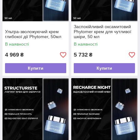
Заспокійливий оксамитовий
Ультра-зволожуючий крем
Phytomer крем для чутливої
глибокої дії Phytomer, 50мл
шкіри, 50 мл
В наявності
В наявності
4 969
5 732
₴
₴
Купити
Купити