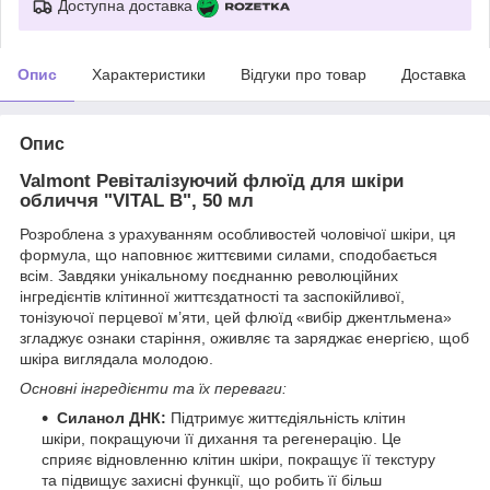
Доступна доставка
Опис
Характеристики
Відгуки про товар
Доставка
Опис
Valmont Ревіталізуючий флюїд для шкіри
обличчя "VITAL B", 50 мл
Розроблена з урахуванням особливостей чоловічої шкіри, ця
формула, що наповнює життєвими силами, сподобається
всім. Завдяки унікальному поєднанню революційних
інгредієнтів клітинної життєздатності та заспокійливої,
тонізуючої перцевої м’яти, цей флюїд «вибір джентльмена»
згладжує ознаки старіння, оживляє та заряджає енергією, щоб
шкіра виглядала молодою.
Основні інгредієнти та їх переваги:
Силанол ДНК:
Підтримує життєдіяльність клітин
шкіри, покращуючи її дихання та регенерацію. Це
сприяє відновленню клітин шкіри, покращує її текстуру
та підвищує захисні функції, що робить її більш