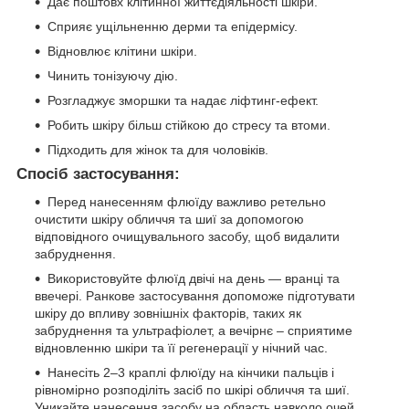
Дає поштовх клітинної життєдіяльності шкіри.
Сприяє ущільненню дерми та епідермісу.
Відновлює клітини шкіри.
Чинить тонізуючу дію.
Розгладжує зморшки та надає ліфтинг-ефект.
Робить шкіру більш стійкою до стресу та втоми.
Підходить для жінок та для чоловіків.
Спосіб застосування:
Перед нанесенням флюїду важливо ретельно
очистити шкіру обличчя та шиї за допомогою
відповідного очищувального засобу, щоб видалити
забруднення.
Використовуйте флюїд двічі на день — вранці та
ввечері. Ранкове застосування допоможе підготувати
шкіру до впливу зовнішніх факторів, таких як
забруднення та ультрафіолет, а вечірнє – сприятиме
відновленню шкіри та її регенерації у нічний час.
Нанесіть 2–3 краплі флюїду на кінчики пальців і
рівномірно розподіліть засіб по шкірі обличчя та шиї.
Уникайте нанесення засобу на область навколо очей,