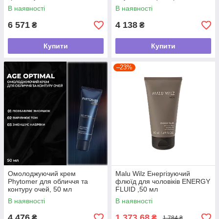
мл
В наявності
В наявності
6 571
4 138
₴
₴
Купити
Купити
–23%
Омолоджуючий крем
Malu Wilz Енергізуючий
Phytomer для обличчя та
флюїд для чоловіків ENERGY
контуру очей, 50 мл
FLUID ,50 мл
В наявності
В наявності
4 476
1 373,68
₴
₴
1 784 ₴