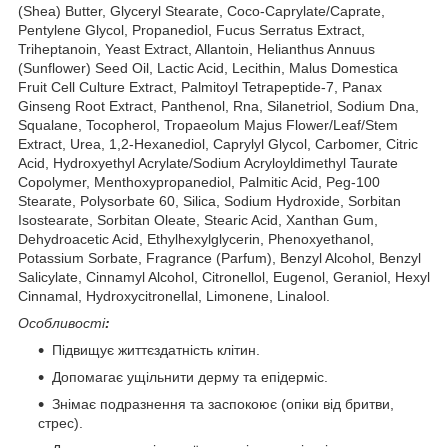
(Shea) Butter, Glyceryl Stearate, Coco-Caprylate/Caprate,
Pentylene Glycol, Propanediol, Fucus Serratus Extract,
Triheptanoin, Yeast Extract, Allantoin, Helianthus Annuus
(Sunflower) Seed Oil, Lactic Acid, Lecithin, Malus Domestica
Fruit Cell Culture Extract, Palmitoyl Tetrapeptide-7, Panax
Ginseng Root Extract, Panthenol, Rna, Silanetriol, Sodium Dna,
Squalane, Tocopherol, Tropaeolum Majus Flower/Leaf/Stem
Extract, Urea, 1,2-Hexanediol, Caprylyl Glycol, Carbomer, Citric
Acid, Hydroxyethyl Acrylate/Sodium Acryloyldimethyl Taurate
Copolymer, Menthoxypropanediol, Palmitic Acid, Peg-100
Stearate, Polysorbate 60, Silica, Sodium Hydroxide, Sorbitan
Isostearate, Sorbitan Oleate, Stearic Acid, Xanthan Gum,
Dehydroacetic Acid, Ethylhexylglycerin, Phenoxyethanol,
Potassium Sorbate, Fragrance (Parfum), Benzyl Alcohol, Benzyl
Salicylate, Cinnamyl Alcohol, Citronellol, Eugenol, Geraniol, Hexyl
Cinnamal, Hydroxycitronellal, Limonene, Linalool.
Особливості
:
Підвищує життєздатність клітин.
Допомагає ущільнити дерму та епідерміс.
Знімає подразнення та заспокоює (опіки від бритви,
стрес).