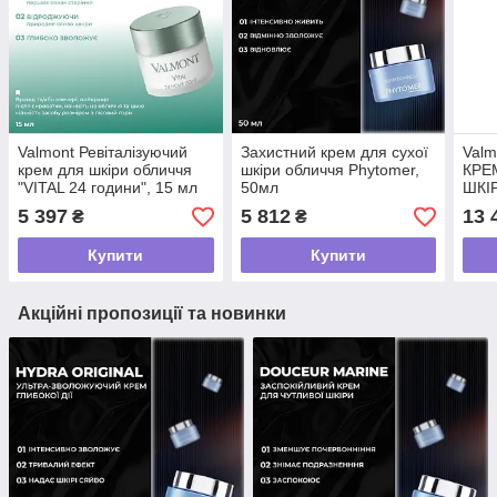
Valmont Ревіталізуючий
Захистний крем для сухої
Val
крем для шкіри обличчя
шкіри обличчя Phytomer,
КРЕ
"VITAL 24 години", 15 мл
50мл
ШКІ
, 50
5 397
5 812
13 
₴
₴
Купити
Купити
Акційні пропозиції та новинки