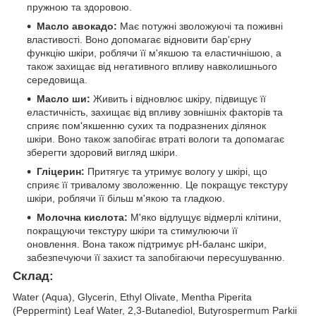
пружною та здоровою.
Масло авокадо:
Має потужні зволожуючі та поживні
властивості. Воно допомагає відновити бар'єрну
функцію шкіри, роблячи її м'якшою та еластичнішою, а
також захищає від негативного впливу навколишнього
середовища.
Масло ши:
Живить і відновлює шкіру, підвищує її
еластичність, захищає від впливу зовнішніх факторів та
сприяє пом'якшенню сухих та подразнених ділянок
шкіри. Воно також запобігає втраті вологи та допомагає
зберегти здоровий вигляд шкіри.
Гліцерин:
Притягує та утримує вологу у шкірі, що
сприяє її тривалому зволоженню. Це покращує текстуру
шкіри, роблячи її більш м'якою та гладкою.
Молочна кислота:
М'яко відлущує відмерлі клітини,
покращуючи текстуру шкіри та стимулюючи її
оновлення. Вона також підтримує pH-баланс шкіри,
забезпечуючи її захист та запобігаючи пересушуванню.
Склад:
Water (Aqua), Glycerin, Ethyl Olivate, Mentha Piperita
(Peppermint) Leaf Water, 2,3-Butanediol, Butyrospermum Parkii