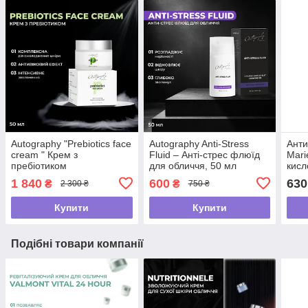
Autography "Prebiotics face
Autography Anti-Stress
Анти
cream " Крем з
Fluid – Анті-стрес флюїд
Mari
пребіотиком
для обличчя, 50 мл
кисл
шкір
1 840
600
630
₴
₴
2 300 ₴
750 ₴
Купити
Купити
Подібні товари компанії