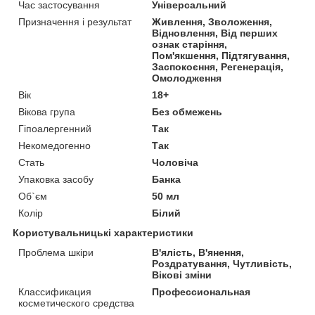
Час застосування
Універсальний
Призначення і результат
Живлення, Зволоження,
Відновлення, Від перших
ознак старіння,
Пом'якшення, Підтягування,
Заспокоєння, Регенерація,
Омолодження
Вік
18+
Вікова група
Без обмежень
Гіпоалергенний
Так
Некомедогенно
Так
Стать
Чоловіча
Упаковка засобу
Банка
Об`єм
50 мл
Колір
Білий
Користувальницькі характеристики
Проблема шкіри
В'ялість, В'янення,
Роздратування, Чутливість,
Вікові зміни
Классификация
Профессиональная
косметического средства