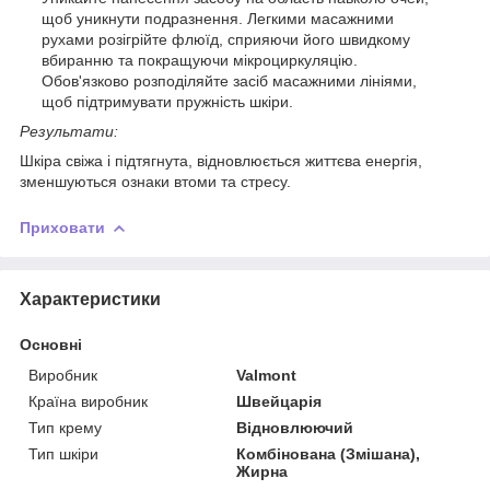
щоб уникнути подразнення. Легкими масажними
рухами розігрійте флюїд, сприяючи його швидкому
вбиранню та покращуючи мікроциркуляцію.
Обов'язково розподіляйте засіб масажними лініями,
щоб підтримувати пружність шкіри.
Результати:
Шкіра свіжа і підтягнута, відновлюється життєва енергія,
зменшуються ознаки втоми та стресу.
Приховати
Характеристики
Основні
Виробник
Valmont
Країна виробник
Швейцарія
Тип крему
Відновлюючий
Тип шкіри
Комбінована (Змішана),
Жирна