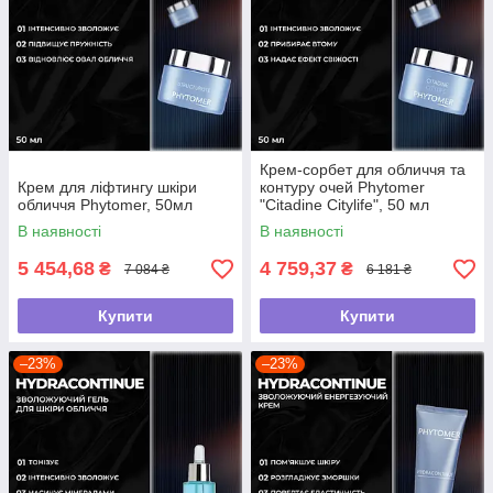
Крем-сорбет для обличчя та
Крем для ліфтингу шкіри
контуру очей Phytomer
обличчя Phytomer, 50мл
"Citadine Citylife", 50 мл
В наявності
В наявності
5 454,68
4 759,37
₴
₴
7 084 ₴
6 181 ₴
Купити
Купити
–23%
–23%