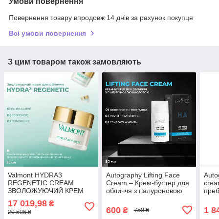
Умови повернення
Повернення товару впродовж 14 днів за рахунок покупця
Всі умови повернення
З цим товаром також замовляють
Valmont HYDRA3
Autography Lifting Face
Auto
REGENETIC CREAM
Cream – Крем-бустер для
crea
ЗВОЛОЖУЮЧИЙ КРЕМ
обличчя з гіалуроновою
преб
ДЛЯ ШКІРИ ОБЛИЧЧЯ , 50
кислотою, скваланом та
17 019,98
₴
мл
олією ши, 50 мл
600
1 8
₴
750 ₴
20 506 ₴