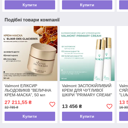
Купити
Купити
Подібні товари компанії
Valmont ЕЛІКСИР
Valmont ЗАСПОКІЙЛИВИЙ
Val
ЛЬОДОВИКІВ "ВЕЛИЧНА
КРЕМ ДЛЯ ЧУТЛИВОЇ
СЯЙ
КРЕМ-МАСКА", 50 мл
ШКІРИ "PRIMARY CREAM"
"LUM
, 50 мл
27 211,55
13 
₴
13 456
₴
32 785 ₴
16 30
Купити
Купити