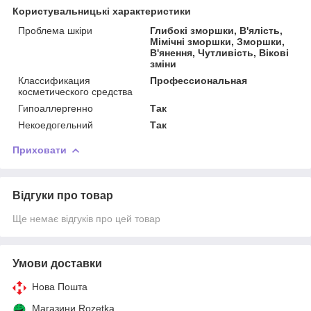
Користувальницькі характеристики
Проблема шкіри
Глибокі зморшки, В'ялість,
Мімічні зморшки, Зморшки,
В'янення, Чутливість, Вікові
зміни
Классификация
Профессиональная
косметического средства
Гипоаллергенно
Так
Некоедогельний
Так
Приховати
Відгуки про товар
Ще немає відгуків про цей товар
Умови доставки
Нова Пошта
Магазини Rozetka