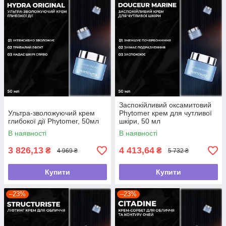
Заспокійливий оксамитовий
Ультра-зволожуючий крем
Phytomer крем для чутливої
глибокої дії Phytomer, 50мл
шкіри, 50 мл
В наявності
В наявності
3 826,13
4 413,64
₴
₴
4 969 ₴
5 732 ₴
Купити
Купити
–23%
–23%