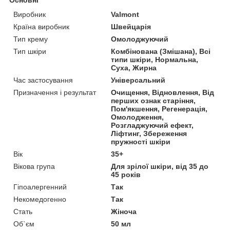
Виробник
Valmont
Країна виробник
Швейцарія
Тип крему
Омолоджуючий
Тип шкіри
Комбінована (Змішана), Всі
типи шкіри, Нормальна,
Суха, Жирна
Час застосування
Універсальний
Призначення і результат
Очищення, Відновлення, Від
перших ознак старіння,
Пом'якшення, Регенерація,
Омолодження,
Розгладжуючий ефект,
Ліфтинг, Збереження
пружності шкіри
Вік
35+
Вікова група
Для зрілої шкіри, від 35 до
45 років
Гіпоалергенний
Так
Некомедогенно
Так
Стать
Жіноча
Об`єм
50 мл