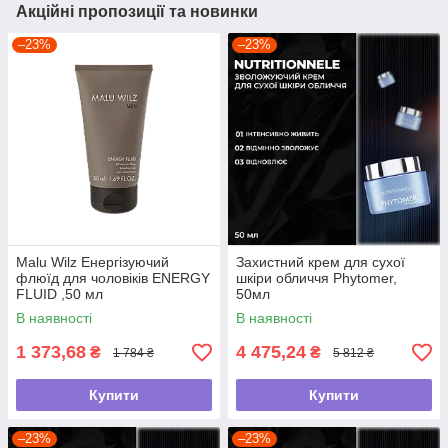
Акційні пропозиції та новинки
–23%
–23%
Malu Wilz Енергізуючий
Захистний крем для сухої
флюїд для чоловіків ENERGY
шкіри обличчя Phytomer,
FLUID ,50 мл
50мл
В наявності
В наявності
1 373,68
4 475,24
₴
₴
1 784 ₴
5 812 ₴
Купити
Купити
–23%
–23%