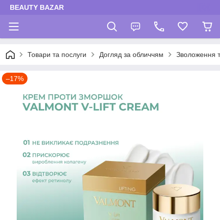
BEAUTY BAZAR
Товари та послуги
Догляд за обличчям
Зволоження 
–17%