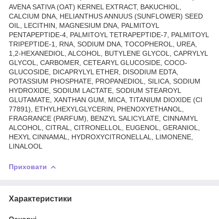
AVENA SATIVA (OAT) KERNEL EXTRACT, BAKUCHIOL,
CALCIUM DNA, HELIANTHUS ANNUUS (SUNFLOWER) SEED
OIL, LECITHIN, MAGNESIUM DNA, PALMITOYL
PENTAPEPTIDE-4, PALMITOYL TETRAPEPTIDE-7, PALMITOYL
TRIPEPTIDE-1, RNA, SODIUM DNA, TOCOPHEROL, UREA,
1,2-HEXANEDIOL, ALCOHOL, BUTYLENE GLYCOL, CAPRYLYL
GLYCOL, CARBOMER, CETEARYL GLUCOSIDE, COCO-
GLUCOSIDE, DICAPRYLYL ETHER, DISODIUM EDTA,
POTASSIUM PHOSPHATE, PROPANEDIOL, SILICA, SODIUM
HYDROXIDE, SODIUM LACTATE, SODIUM STEAROYL
GLUTAMATE, XANTHAN GUM, MICA, TITANIUM DIOXIDE (CI
77891), ETHYLHEXYLGLYCERIN, PHENOXYETHANOL,
FRAGRANCE (PARFUM), BENZYL SALICYLATE, CINNAMYL
ALCOHOL, CITRAL, CITRONELLOL, EUGENOL, GERANIOL,
HEXYL CINNAMAL, HYDROXYCITRONELLAL, LIMONENE,
LINALOOL
Приховати
Характеристики
Основні