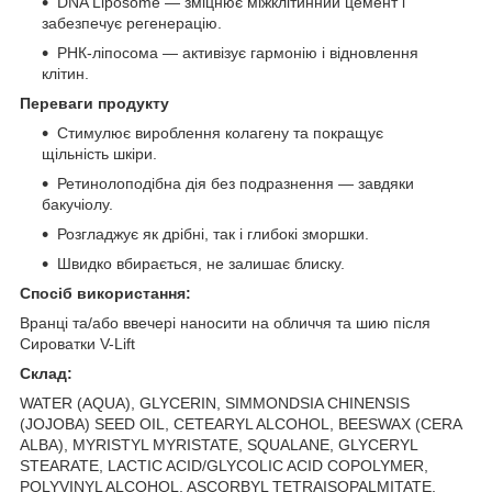
DNA Liposome — зміцнює міжклітинний цемент і
забезпечує регенерацію.
РНК-ліпосома — активізує гармонію і відновлення
клітин.
Переваги продукту
Стимулює вироблення колагену та покращує
щільність шкіри.
Ретинолоподібна дія без подразнення — завдяки
бакучіолу.
Розгладжує як дрібні, так і глибокі зморшки.
Швидко вбирається, не залишає блиску.
Спосіб використання:
Вранці та/або ввечері наносити на обличчя та шию після
Сироватки V-Lift
Склад:
WATER (AQUA), GLYCERIN, SIMMONDSIA CHINENSIS
(JOJOBA) SEED OIL, CETEARYL ALCOHOL, BEESWAX (CERA
ALBA), MYRISTYL MYRISTATE, SQUALANE, GLYCERYL
STEARATE, LACTIC ACID/GLYCOLIC ACID COPOLYMER,
POLYVINYL ALCOHOL, ASCORBYL TETRAISOPALMITATE,