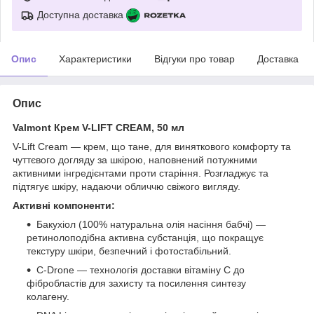
Доступна доставка
Опис
Характеристики
Відгуки про товар
Доставка
Опис
Valmont Крем V-LIFT CREAM, 50 мл
V-Lift Cream — крем, що тане, для виняткового комфорту та
чуттєвого догляду за шкірою, наповнений потужними
активними інгредієнтами проти старіння. Розгладжує та
підтягує шкіру, надаючи обличчю свіжого вигляду.
Активні компоненти:
Бакухіол (100% натуральна олія насіння бабчі) —
ретинолоподібна активна субстанція, що покращує
текстуру шкіри, безпечний і фотостабільний.
C-Drone — технологія доставки вітаміну C до
фібробластів для захисту та посилення синтезу
колагену.